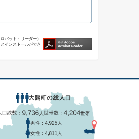
・アクロバット・リーダー）
ドとインストールができ
大熊町の総人口
9,736
4,204
人口総数：
世帯数：
人
世帯
男性：
4,925人
女性：
4,811人