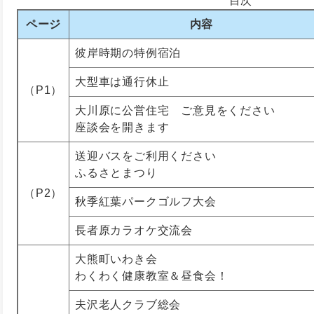
目次
ページ
内容
彼岸時期の特例宿泊
大型車は通行休止
（P1）
大川原に公営住宅 ご意見をください
座談会を開きます
送迎バスをご利用ください
ふるさとまつり
（P2）
秋季紅葉パークゴルフ大会
長者原カラオケ交流会
大熊町いわき会
わくわく健康教室＆昼食会！
夫沢老人クラブ総会