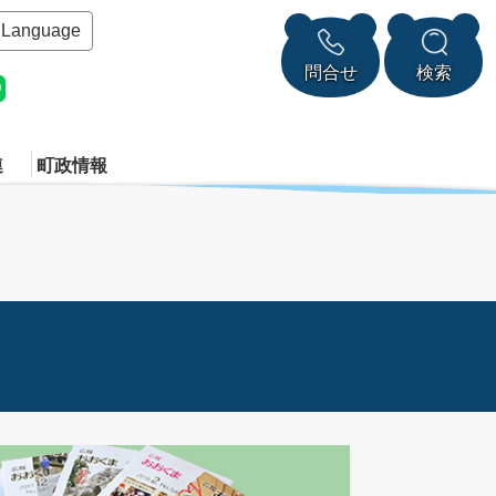
Language
問合せ
検索
連
町政情報