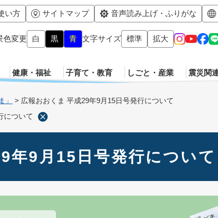
メニューを飛ばして本文へ
使い方
サイトマップ
音声読み上げ・ふりがな
景色変更
白
黒
青
文字サイズ
標準
拡大
健康・福祉
子育て・教育
しごと・産業
震災関
ま」
>
広報おおくま 平成29年9月15日号発行について
発行について
29年9月15日号発行について