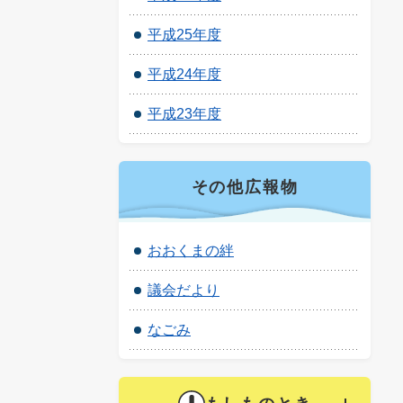
平成25年度
平成24年度
平成23年度
その他広報物
おおくまの絆
議会だより
なごみ