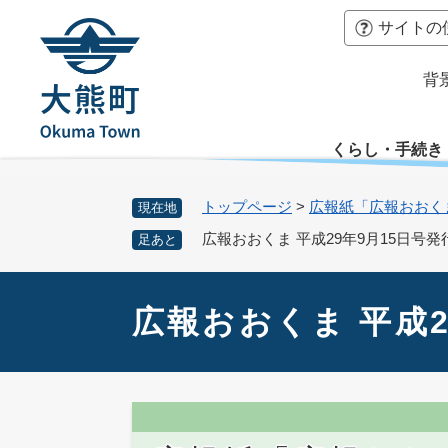
ペ
本
サイトの
ー
文
ジ
へ
背
の
先
頭
くらし・手続き
で
す
。
トップページ
>
広報紙「広報おおく
現在地
広報おおくま 平成29年9月15日号
足あと
本
文
広報おおくま 平成