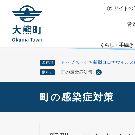
ペ
本
サイトの
ー
文
ジ
へ
背
の
先
頭
くらし・手続き
で
す
。
トップページ
>
新型コロナウイルス
現在地
町の感染症対策
足あと
本
文
町の感染症対策