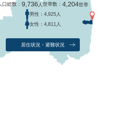
9,736
4,204
人口総数：
世帯数：
人
世帯
男性：
4,925人
女性：
4,811人
居住状況・避難状況