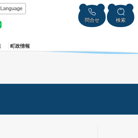
Language
問合せ
検索
連
町政情報