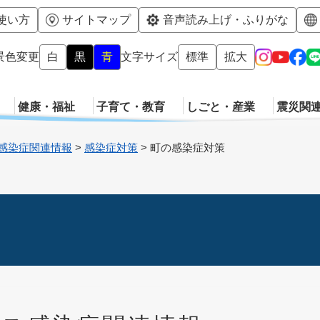
メニューを飛ばして本文へ
使い方
サイトマップ
音声読み上げ・ふりがな
景色変更
白
黒
青
文字サイズ
標準
拡大
健康・福祉
子育て・教育
しごと・産業
震災関
感染症関連情報
>
感染症対策
>
町の感染症対策