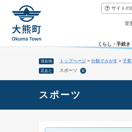
ペ
本
サイトの
ー
文
ジ
へ
背
の
先
頭
くらし・手続き
で
す
。
トップページ
>
分類でさがす
>
子育
現在地
スポーツ
足あと
本
文
スポーツ