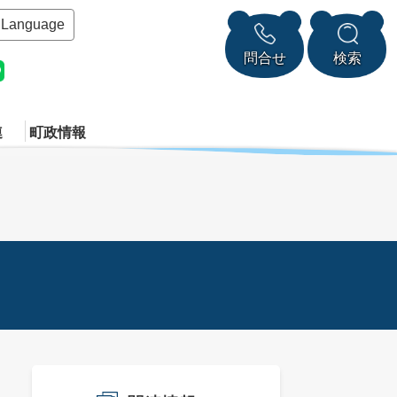
Language
問合せ
検索
連
町政情報