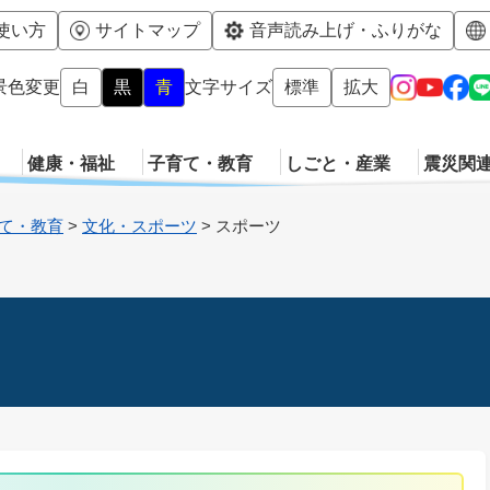
メニューを飛ばして本文へ
使い方
サイトマップ
音声読み上げ・ふりがな
景色変更
白
黒
青
文字サイズ
標準
拡大
健康・福祉
子育て・教育
しごと・産業
震災関
て・教育
>
文化・スポーツ
>
スポーツ