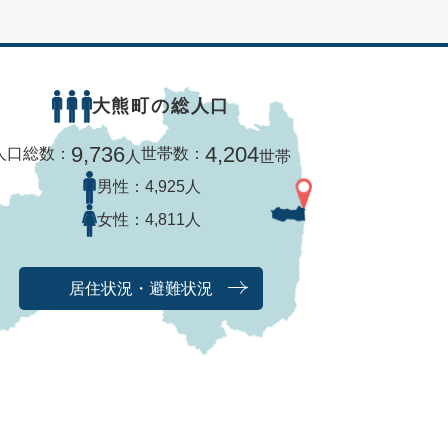
大熊町の総人口
9,736
4,204
人口総数：
世帯数：
人
世帯
男性：
4,925人
女性：
4,811人
居住状況・避難状況