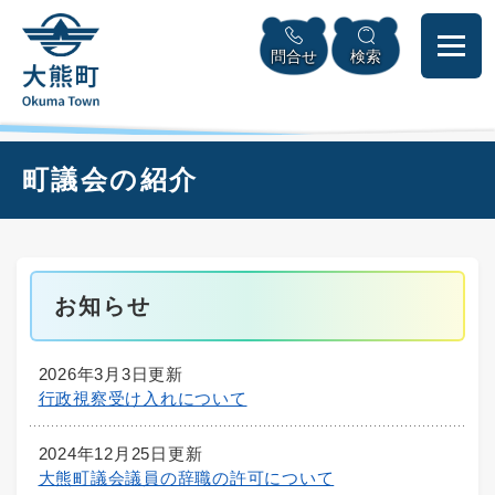
ペ
本
メニューを飛ばして本文へ
ー
文
問合せ
検索
ジ
へ
の
先
頭
で
本
町議会の紹介
す
文
。
お知らせ
2026年3月3日更新
行政視察受け入れについて
2024年12月25日更新
大熊町議会議員の辞職の許可について