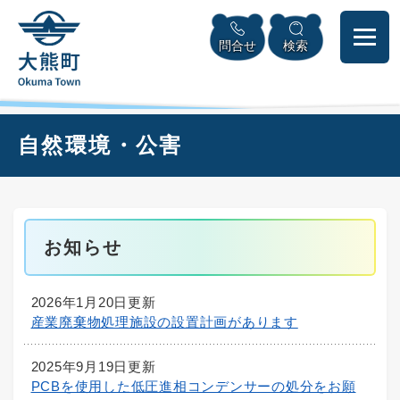
ペ
本
メニューを飛ばして本文へ
ー
文
問合せ
検索
ジ
へ
の
先
頭
で
本
自然環境・公害
す
文
。
お知らせ
2026年1月20日更新
産業廃棄物処理施設の設置計画があります
2025年9月19日更新
PCBを使用した低圧進相コンデンサーの処分をお願