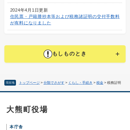
2024年4月1日更新
住民票・戸籍謄抄本等および税務諸証明の交付手数料
が有料になりました
もしものとき
トップページ
>
分類でさがす
>
くらし・手続き
>
税金
>
税務証明
現在地
大熊町役場
本庁舎