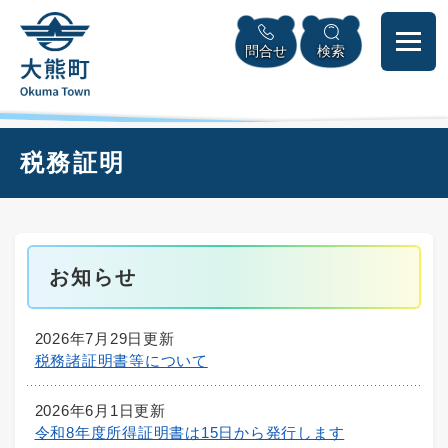
ペ
本
メニューを飛ばして本文へ
ー
文
問合せ
検索
ジ
へ
の
先
頭
で
本
税務証明
す
文
。
お知らせ
2026年7月29日更新
税務諸証明書等について
2026年6月1日更新
令和8年度所得証明書は15日から発行します