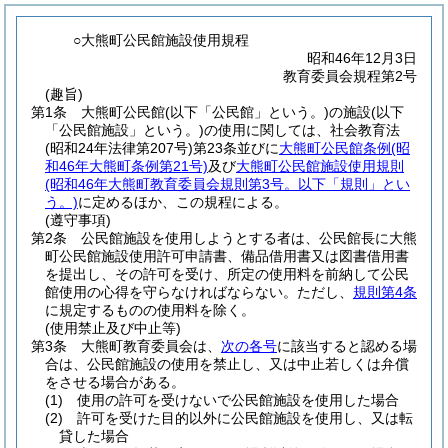
○大熊町公民館施設使用規程
昭和46年12月3日
教育委員会規程第2号
(趣旨)
第1条
大熊町公民館
(以下「公民館」という。)
の施設
(以下
「公民館施設」という。)
の使用に関しては、社会教育法
(昭和24年法律第207号)
第23条並びに
大熊町公民館条例
(昭
和46年大熊町条例第21号)
及び
大熊町公民館施設使用規則
(昭和46年大熊町教育委員会規則第3号。以下「規則」とい
う。)
に定めるほか、この規程による。
(遵守事項)
第2条
公民館施設を使用しようとする者は、公民館長に大熊
町公民館施設使用許可申請書、備品借用書又は図書借用書
を提出し、その許可を受け、所定の使用料を前納して公民
館使用の心得を守らなければならない。
ただし、
規則第4条
に規定するものの使用料を除く。
(使用禁止及び中止等)
第3条
大熊町教育委員会は、
次の各号
に該当すると認める場
合は、公民館施設の使用を禁止し、又は中止若しくは弁償
をさせる場合がある。
(1)
使用の許可を受けないで公民館施設を使用した場合
(2)
許可を受けた目的以外に公民館施設を使用し、又は転
貸した場合