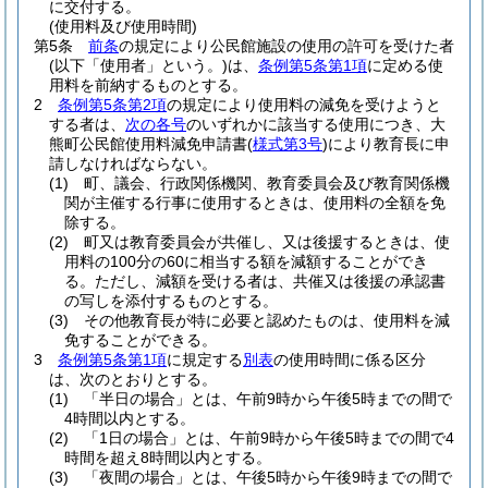
に交付する。
(使用料及び使用時間)
第5条
前条
の規定により公民館施設の使用の許可を受けた者
(以下「使用者」という。)
は、
条例第5条第1項
に定める使
用料を前納するものとする。
2
条例第5条第2項
の規定により使用料の減免を受けようと
する者は、
次の各号
のいずれかに該当する使用につき、大
熊町公民館使用料減免申請書
(
様式第3号
)
により教育長に申
請しなければならない。
(1)
町、議会、行政関係機関、教育委員会及び教育関係機
関が主催する行事に使用するときは、使用料の全額を免
除する。
(2)
町又は教育委員会が共催し、又は後援するときは、使
用料の100分の60に相当する額を減額することができ
る。
ただし、減額を受ける者は、共催又は後援の承認書
の写しを添付するものとする。
(3)
その他教育長が特に必要と認めたものは、使用料を減
免することができる。
3
条例第5条第1項
に規定する
別表
の使用時間に係る区分
は、次のとおりとする。
(1)
「半日の場合」とは、午前9時から午後5時までの間で
4時間以内とする。
(2)
「1日の場合」とは、午前9時から午後5時までの間で4
時間を超え8時間以内とする。
(3)
「夜間の場合」とは、午後5時から午後9時までの間で