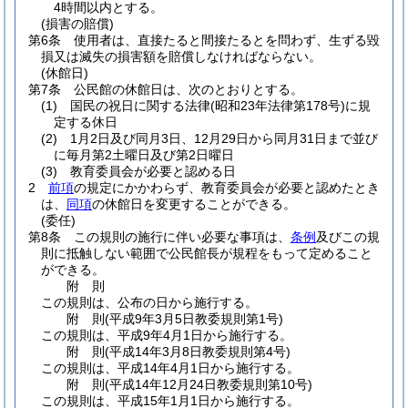
4時間以内とする。
(損害の賠償)
第6条
使用者は、直接たると間接たるとを問わず、生ずる毀
損又は滅失の損害額を賠償しなければならない。
(休館日)
第7条
公民館の休館日は、次のとおりとする。
(1)
国民の祝日に関する法律
(昭和23年法律第178号)
に規
定する休日
(2)
1月2日及び同月3日、12月29日から同月31日まで並び
に毎月第2土曜日及び第2日曜日
(3)
教育委員会が必要と認める日
2
前項
の規定にかかわらず、教育委員会が必要と認めたとき
は、
同項
の休館日を変更することができる。
(委任)
第8条
この規則の施行に伴い必要な事項は、
条例
及びこの規
則に抵触しない範囲で公民館長が規程をもって定めること
ができる。
附
則
この規則は、公布の日から施行する。
附
則
(平成9年3月5日
教委規則第1号)
この規則は、平成9年4月1日から施行する。
附
則
(平成14年3月8日
教委規則第4号)
この規則は、平成14年4月1日から施行する。
附
則
(平成14年12月24日
教委規則第10号)
この規則は、平成15年1月1日から施行する。