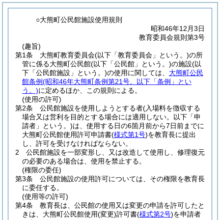
○大熊町公民館施設使用規則
昭和46年12月3日
教育委員会規則第3号
(趣旨)
第1条
大熊町教育委員会
(以下「教育委員会」という。)
の所
管に係る大熊町公民館
(以下「公民館」という。)
の施設
(以
下「公民館施設」という。)
の使用に関しては、
大熊町公民
館条例
(昭和46年大熊町条例第21号。以下「条例」とい
う。)
に定めるほか、この規則による。
(使用の許可)
第2条
公民館施設を使用しようとする者
(入場料を徴収する
場合又は営利を目的とする場合には適用しない。以下「申
請者」という。)
は、使用する日の6箇月前から7日前までに
大熊町公民館使用許可申請書
(
様式第1号
)
を教育長に提出
し、許可を受けなければならない。
2
公民館施設を一部変形し、又は改造して使用し、修理復元
の必要のある場合は、使用を禁止する。
(権限の委任)
第3条
公民館施設の使用許可については、その権限を教育長
に委任する。
(使用等の許可)
第4条
教育長は、公民館の使用又は変更の申請を許可したと
きは、大熊町公民館使用
(変更)
許可書
(
様式第2号
)
を申請者