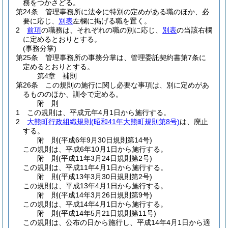
務をつかさどる。
第24条
管理事務所に法令に特別の定めがある職のほか、必
要に応じ、
別表
左欄に掲げる職を置く。
2
前項
の職務は、それぞれの職の別に応じ、
別表
の当該右欄
に定めるとおりとする。
(事務分掌)
第25条
管理事務所の事務分掌は、管理委託契約書第7条に
定めるとおりとする。
第4章
補則
第26条
この規則の施行に関し必要な事項は、別に定めがあ
るもののほか、訓令で定める。
附
則
1
この規則は、平成元年4月1日から施行する。
2
大熊町行政組織規則
(昭和41年大熊町規則第8号)
は、廃止
する。
附
則
(平成6年9月30日
規則第14号)
この規則は、平成6年10月1日から施行する。
附
則
(平成11年3月24日
規則第2号)
この規則は、平成11年4月1日から施行する。
附
則
(平成13年3月30日
規則第2号)
この規則は、平成13年4月1日から施行する。
附
則
(平成14年3月26日
規則第9号)
この規則は、平成14年4月1日から施行する。
附
則
(平成14年5月21日
規則第11号)
この規則は、公布の日から施行し、平成14年4月1日から適