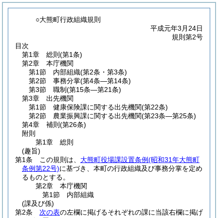
○大熊町行政組織規則
平成元年3月24日
規則第2号
目次
第1章
総則
(第1条)
第2章
本庁機関
第1節
内部組織
(第2条・第3条)
第2節
事務分掌
(第4条―第14条)
第3節
職制
(第15条―第21条)
第3章
出先機関
第1節
健康保険課に関する出先機関
(第22条)
第2節
農業振興課に関する出先機関
(第23条―第25条)
第4章
補則
(第26条)
附則
第1章
総則
(趣旨)
第1条
この規則は、
大熊町役場課設置条例
(昭和31年大熊町
条例第22号)
に基づき、本町の行政組織及び事務分掌を定め
るものとする。
第2章
本庁機関
第1節
内部組織
(課及び係)
第2条
次の表
の左欄に掲げるそれぞれの課に当該右欄に掲げ