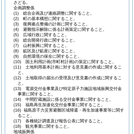
さどる。
企画調整係
(1)
総合企画及び連絡調整に関すること。
(2)
町の基本構想に関すること。
(3)
復興拠点整備の計画に関すること。
(4)
避難指示解除に係る計画策定に関すること。
(5)
広域行政に関すること。
(6)
総合開発行政に関すること。
(7)
山村振興に関すること。
(8)
鉱区及び鉱産に関すること。
(9)
自然環境の保全に関すること。
(10)
国土利用計画
(市町村計画)
の策定に関すること。
(11)
土地利用基本計画に対する意見書の作成に関するこ
と。
(12)
土地取得の届出の受理及び意見書の作成に関するこ
と。
(13)
電源交付金事業及び特定原子力施設地域振興交付金
事業に関すること。
(14)
中間貯蔵施設に係る交付金事業に関すること。
(15)
福島再生加速化交付金事業に関すること。
(16)
福島原子力災害避難区域帰還・再生加速事業等に関す
ること。
(17)
各種統計調査及び報告公表に関すること。
(18)
観光事業に関すること。
地域振興係