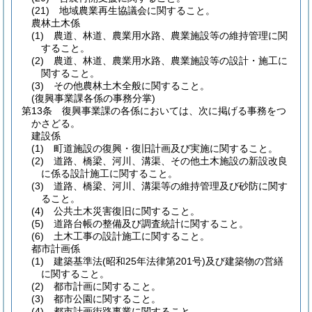
(21)
地域農業再生協議会に関すること。
農林土木係
(1)
農道、林道、農業用水路、農業施設等の維持管理に関
すること。
(2)
農道、林道、農業用水路、農業施設等の設計・施工に
関すること。
(3)
その他農林土木全般に関すること。
(復興事業課各係の事務分掌)
第13条
復興事業課の各係においては、次に掲げる事務をつ
かさどる。
建設係
(1)
町道施設の復興・復旧計画及び実施に関すること。
(2)
道路、橋梁、河川、溝渠、その他土木施設の新設改良
に係る設計施工に関すること。
(3)
道路、橋梁、河川、溝渠等の維持管理及び砂防に関す
ること。
(4)
公共土木災害復旧に関すること。
(5)
道路台帳の整備及び調査統計に関すること。
(6)
土木工事の設計施工に関すること。
都市計画係
(1)
建築基準法
(昭和25年法律第201号)
及び建築物の営繕
に関すること。
(2)
都市計画に関すること。
(3)
都市公園に関すること。
(4)
都市計画街路事業に関すること。