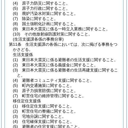
(4)
原子力防災に関すること。
(5)
原子力行政に関すること。
(6)
廃炉汚染水対策に関すること。
(7)
除染に関すること。
(8)
国土強靭化計画に関すること。
(9)
東日本大震災に係る一時立入業務に関すること。
(10)
その他放射線防護対策に関すること。
(生活支援課各係の事務分掌)
第11条
生活支援課の各係においては、次に掲げる事務をつ
かさどる。
生活支援係
(1)
東日本大震災に係る避難者の生活支援に関すること。
(2)
東日本大震災に係る義援金に関すること。
(3)
東日本大震災に係る避難者の生活再建支援に関するこ
と。
(4)
避難者コミュニティ支援に関すること。
(5)
町内交通施策に関すること。
(6)
原子力損害賠償に関すること。
(7)
町営住宅の維持管理に関すること。
移住定住支援係
(1)
移住定住支援に関すること。
(2)
町営住宅の整備に関すること。
(3)
宅地分譲に関すること。
(4)
住宅確保支援に関すること。
(5)
避難者の住宅支援に関すること。