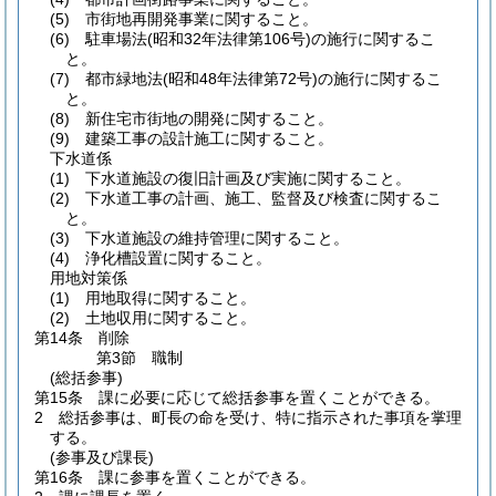
(5)
市街地再開発事業に関すること。
(6)
駐車場法
(昭和32年法律第106号)
の施行に関するこ
と。
(7)
都市緑地法
(昭和48年法律第72号)
の施行に関するこ
と。
(8)
新住宅市街地の開発に関すること。
(9)
建築工事の設計施工に関すること。
下水道係
(1)
下水道施設の復旧計画及び実施に関すること。
(2)
下水道工事の計画、施工、監督及び検査に関するこ
と。
(3)
下水道施設の維持管理に関すること。
(4)
浄化槽設置に関すること。
用地対策係
(1)
用地取得に関すること。
(2)
土地収用に関すること。
第14条
削除
第3節
職制
(総括参事)
第15条
課に必要に応じて総括参事を置くことができる。
2
総括参事は、町長の命を受け、特に指示された事項を掌理
する。
(参事及び課長)
第16条
課に参事を置くことができる。