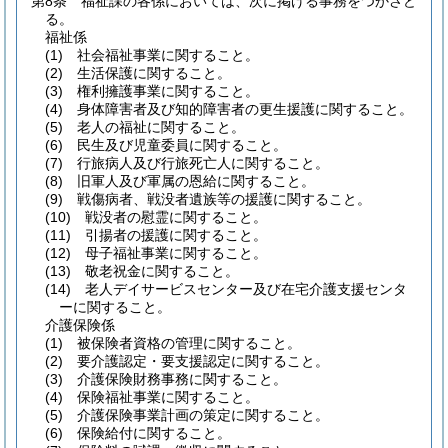
第8条
福祉課の各係においては、次に掲げる事務をつかさど
る。
福祉係
(1)
社会福祉事業に関すること。
(2)
生活保護に関すること。
(3)
権利擁護事業に関すること。
(4)
身体障害者及び知的障害者の更生援護に関すること。
(5)
老人の福祉に関すること。
(6)
民生及び児童委員に関すること。
(7)
行旅病人及び行旅死亡人に関すること。
(8)
旧軍人及び軍属の恩給に関すること。
(9)
戦傷病者、戦没者遺族等の援護に関すること。
(10)
戦没者の慰霊に関すること。
(11)
引揚者の援護に関すること。
(12)
母子福祉事業に関すること。
(13)
敬老祝金に関すること。
(14)
老人デイサービスセンター及び在宅介護支援センタ
ーに関すること。
介護保険係
(1)
被保険者資格の管理に関すること。
(2)
要介護認定・要支援認定に関すること。
(3)
介護保険財務事務に関すること。
(4)
保険福祉事業に関すること。
(5)
介護保険事業計画の策定に関すること。
(6)
保険給付に関すること。