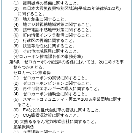
(1)
復興拠点の整備に関すること。
(2)
東日本大震災復興特別区域法
(平成23年法律第122号)
に関すること。
(3)
地方創生に関すること。
(4)
地デジ難視聴地域対策に関すること。
(5)
携帯電話不感地帯対策に関すること。
(6)
町内情報インフラ整備に関すること。
(7)
行政区の再編に関すること。
(8)
鉄道等活性化に関すること。
(9)
その他地域振興に関すること。
(ゼロカーボン推進課各係の事務分掌)
第6条
ゼロカーボン推進課の各係においては、次に掲げる事
務をつかさどる。
ゼロカーボン推進係
(1)
ゼロカーボンの実現に関すること。
(2)
ゼロカーボンビジョンに関すること。
(3)
再生可能エネルギーの導入に関すること。
(4)
ゼロカーボン補助金に関すること。
(5)
スマートコミュニティ・再エネ100％産業団地に関す
ること。
(6)
EVなど次世代自動車の普及に関すること。
(7)
CO
吸収源対策に関すること。
2
(8)
大熊るるるん電力株式会社に関すること。
産業振興係
(1)
企業誘致に関すること。