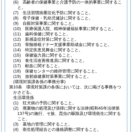
(6)
高齢者の保健事業と介護予防の一体的事業に関するこ
と。
(7)
生活習慣病重症化予防に関すること。
(8)
母子保健・乳幼児健診に関すること。
(9)
自殺対策事業に関すること。
(10)
医療保護入院、精神保健福祉事業に関すること。
(11)
歯科保健に関すること。
(12)
新感染症対策に関すること。
(13)
骨髄移植ドナー支援事業助成金に関すること。
(14)
特定疾患見舞金に関すること。
(15)
保健協力員に関すること。
(16)
食生活改善推進員に関すること。
(17)
献血に関すること。
(18)
保健センターの維持管理に関すること。
(19)
放射線健康対策事業に関すること。
(環境対策課各係の事務分掌)
第10条
環境対策課の各係においては、次に掲げる事務をつ
かさどる。
生活環境係
(1)
狂犬病の予防に関すること。
(2)
廃棄物の処理及び清掃に関する法律
(昭和45年法律第
137号)
の施行、そ族、昆虫の駆除及び環境衛生に関する
こと。
(3)
墓地の管理に関すること。
(4)
衛生処理組合との連絡調整に関すること。