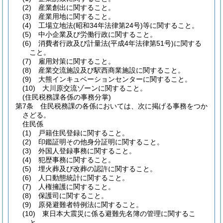
(2)
産業創出に関すること。
(3)
産業用地に関すること。
(4)
工場立地法
(昭和34年法律第24号)
等に関すること。
(5)
中小企業及び労働行政に関すること。
(6)
消費者行政及び計量法
(平成4年法律第51号)
に関する
こと。
(7)
雇用対策に関すること。
(8)
産業交流施設及び駅西商業施設に関すること。
(9)
大熊インキュベーションセンターに関すること。
(10)
大川原交流ゾーンに関すること。
(住民税務課各係の事務分掌)
第7条
住民税務課の各係においては、次に掲げる事務をつか
さどる。
住民係
(1)
戸籍住民登録に関すること。
(2)
印鑑証明その他身分証明に関すること。
(3)
外国人登録事務に関すること。
(4)
犯歴事務に関すること。
(5)
埋火葬及び改葬の認許に関すること。
(6)
人口動態統計に関すること。
(7)
人権擁護に関すること。
(8)
保護司に関すること。
(9)
原発避難者特例法に関すること。
(10)
東日本大震災に係る避難先名簿の管理に関するこ
と。