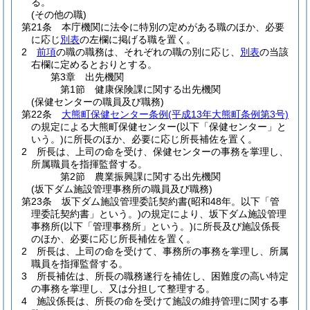
る。
(その他の職)
第21条
本庁機関に法令に特別の定めがある職のほか、必要
に応じ
別表
の左欄に掲げる職を置く。
2
前項
の職の職務は、それぞれの職の別に応じ、
別表
の当該
右欄に定めるとおりとする。
第3章
出先機関
第1節
健康保険課に関する出先機関
(保健センターの職員及び職務)
第22条
大熊町保健センター条例
(平成13年大熊町条例第3号)
の規定による大熊町保健センター
(以下「保健センター」と
いう。)
に所長のほか、必要に応じ所長補佐を置く。
2
所長は、上司の命を受け、保健センターの事務を掌理し、
所属職員を指揮監督する。
第2節
農業振興課に関する出先機関
(坂下ダム施設管理事務所の職員及び職務)
第23条
坂下ダム施設管理委託契約書
(昭和48年。以下「管
理委託契約書」という。)
の規定により、坂下ダム施設管理
事務所
(以下「管理事務所」という。)
に所長及び施設係長
のほか、必要に応じ所長補佐を置く。
2
所長は、上司の命を受けて、事務所の事務を掌理し、所属
職員を指揮監督する。
3
所長補佐は、所長の職務遂行を補佐し、困難度の高い特定
の事務を掌理し、又は分担して整理する。
4
施設係長は、所長の命を受けて施設の維持管理に関する事