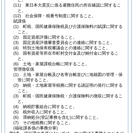
(11)
東日本大震災に係る避難住民の所在確認に関するこ
と。
(12)
社会保障・税番号制度に関すること。
賦課係
(1)
町税、国民健康保険税及び介護保険料の賦課に関する
こと。
(2)
固定資産評価に関すること。
(3)
固定資産評価審査委員会との連絡に関すること。
(4)
特別土地保有税審議会との連絡に関すること。
(5)
国有資産等所在市町村交付金及び納付金に関するこ
と。
(6)
土地・家屋課税台帳に関すること。
管理徴収係
(1)
土地・家屋台帳及び名寄台帳並びに地籍図の管理・保
管に関すること。
(2)
納税・土地家屋等税務に関する諸証明の発行に関する
こと。
(3)
町税・国民健康保険税・介護保険料の徴収に関するこ
と。
(4)
納税貯蓄組合に関すること。
(5)
税外収入に関すること。
(6)
滞納処分
(登記事務を含む)
に関すること。
(7)
その他税務に関すること。
(福祉課各係の事務分掌)