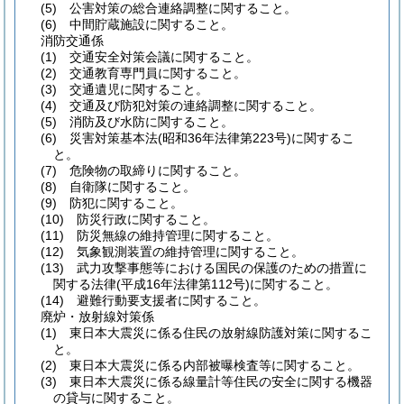
(5)
公害対策の総合連絡調整に関すること。
(6)
中間貯蔵施設に関すること。
消防交通係
(1)
交通安全対策会議に関すること。
(2)
交通教育専門員に関すること。
(3)
交通遺児に関すること。
(4)
交通及び防犯対策の連絡調整に関すること。
(5)
消防及び水防に関すること。
(6)
災害対策基本法
(昭和36年法律第223号)
に関するこ
と。
(7)
危険物の取締りに関すること。
(8)
自衛隊に関すること。
(9)
防犯に関すること。
(10)
防災行政に関すること。
(11)
防災無線の維持管理に関すること。
(12)
気象観測装置の維持管理に関すること。
(13)
武力攻撃事態等における国民の保護のための措置に
関する法律
(平成16年法律第112号)
に関すること。
(14)
避難行動要支援者に関すること。
廃炉・放射線対策係
(1)
東日本大震災に係る住民の放射線防護対策に関するこ
と。
(2)
東日本大震災に係る内部被曝検査等に関すること。
(3)
東日本大震災に係る線量計等住民の安全に関する機器
の貸与に関すること。