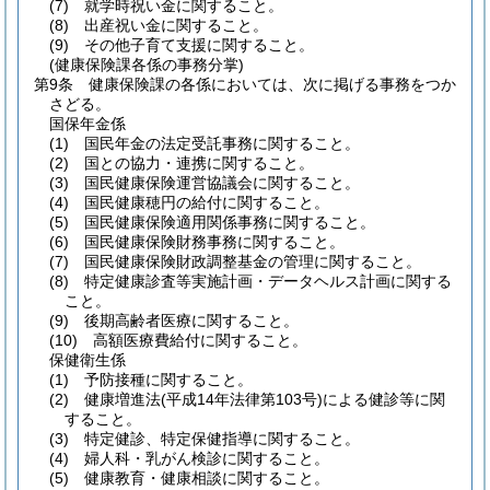
(7)
就学時祝い金に関すること。
(8)
出産祝い金に関すること。
(9)
その他子育て支援に関すること。
(健康保険課各係の事務分掌)
第9条
健康保険課の各係においては、次に掲げる事務をつか
さどる。
国保年金係
(1)
国民年金の法定受託事務に関すること。
(2)
国との協力・連携に関すること。
(3)
国民健康保険運営協議会に関すること。
(4)
国民健康穂円の給付に関すること。
(5)
国民健康保険適用関係事務に関すること。
(6)
国民健康保険財務事務に関すること。
(7)
国民健康保険財政調整基金の管理に関すること。
(8)
特定健康診査等実施計画・データヘルス計画に関する
こと。
(9)
後期高齢者医療に関すること。
(10)
高額医療費給付に関すること。
保健衛生係
(1)
予防接種に関すること。
(2)
健康増進法
(平成14年法律第103号)
による健診等に関
すること。
(3)
特定健診、特定保健指導に関すること。
(4)
婦人科・乳がん検診に関すること。
(5)
健康教育・健康相談に関すること。