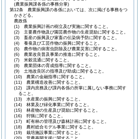
(農業振興課各係の事務分掌)
第12条
農業振興課の各係においては、次に掲げる事務をつ
かさどる。
農政係
(1)
農業振興計画の樹立及び実施に関すること。
(2)
主要農作物及び園芸農作物の生産奨励に関すること。
(3)
畜産の振興及び家畜の伝染病予防に関すること。
(4)
養蚕及び工芸作物の振興に関すること。
(5)
農作物の病害虫防除及び農業災害に関すること。
(6)
農業改良普及事業の推進に関すること。
(7)
米穀流通に関すること。
(8)
農業団体の育成指導に関すること。
(9)
土地改良区の指導及び助成に関すること。
(10)
農業の金融指導に関すること。
(11)
農業構造改善に関すること。
(12)
課内庶務及び課内各係の所掌に属しない事務に関す
ること。
(13)
水産業の振興に関すること。
(14)
林業及び緑化事業に関すること。
(15)
林産物の生産及び奨励に関すること。
(16)
狩猟に関すること。
(17)
町有林の管理及び森林計画に関すること。
(18)
農村総合モデル事業に関すること。
(19)
栽培施設事業に関すること。
(20)
営農再開支援に関すること。