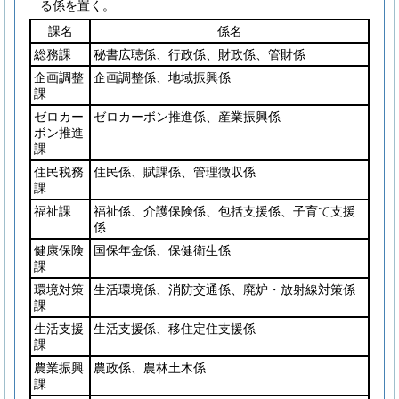
る係を置く。
課名
係名
総務課
秘書広聴係、行政係、財政係、管財係
企画調整
企画調整係、地域振興係
課
ゼロカー
ゼロカーボン推進係、産業振興係
ボン推進
課
住民税務
住民係、賦課係、管理徴収係
課
福祉課
福祉係、介護保険係、包括支援係、子育て支援
係
健康保険
国保年金係、保健衛生係
課
環境対策
生活環境係、消防交通係、廃炉・放射線対策係
課
生活支援
生活支援係、移住定住支援係
課
農業振興
農政係、農林土木係
課