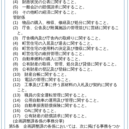
(4)
財政状況の公表に関すること。
(5)
一般会計の賠償請求に関すること。
(6)
その他町の経済に関すること。
管財係
(1)
物品の購入、検収、修繕及び処分に関すること。
(2)
庁舎、公舎及び附属施設の管理並びに営繕に関するこ
と。
(3)
庁舎構内及び庁舎内の取締りに関すること。
(4)
町営住宅の入居及び退去に関すること。
(5)
町営住宅の使用料の決定及び徴収に関すること。
(6)
町営住宅の維持管理に関すること。
(7)
自動車燃料の購入に関すること。
(8)
公有財産の取得、管理、処分及び貸借に関すること。
(9)
公有財産の登記及び登録に関すること。
(10)
財産台帳に関すること。
(11)
電話の管理に関すること。
(12)
工事及び工事に伴う原材料の入札及び契約に関する
こと。
(13)
職員の安全運転管理に関すること。
(14)
公用自動車の運用及び管理に関すること。
(15)
自動車損害賠償保険に関すること。
(16)
OAに関すること。
(17)
公有財産の賠償請求に関すること。
(企画調整課各係の事務分掌)
第5条
企画調整課の各係においては、次に掲げる事務をつか