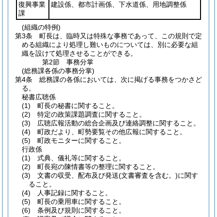
復興事業
建設係、都市計画係、下水道係、用地調整係
課
(組織の特例)
第3条
町長は、臨時又は特殊な事務であって、この規則で定
める組織により処理し難いものについては、別に必要な組
織を設けて処理させることができる。
第2節
事務分掌
(総務課各係の事務分掌)
第4条
総務課の各係においては、次に掲げる事務をつかさど
る。
秘書広聴係
(1)
町長の秘書に関すること。
(2)
特定の政策課題調査に関すること。
(3)
広聴広報活動の総合企画及び連絡調整に関すること。
(4)
町政だより、町勢要覧その他広報に関すること。
(5)
町政モニターに関すること。
行政係
(1)
式典、儀礼等に関すること。
(2)
町長宛の陳情書等の整理に関すること。
(3)
文書の収受、配布及び発送
(文書審査を含む。)
に関す
ること。
(4)
人事記録に関すること。
(5)
町長の乗用車に関すること。
(6)
条例及び規則に関すること。