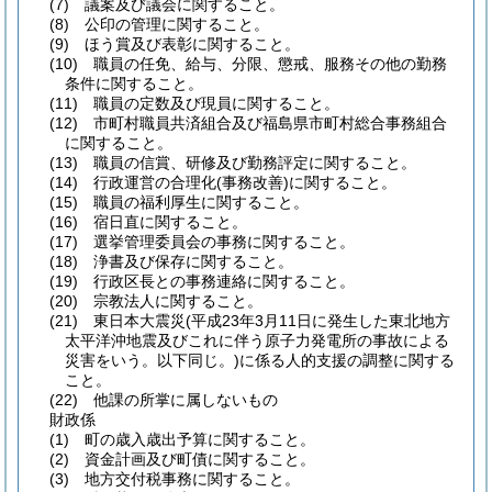
(7)
議案及び議会に関すること。
(8)
公印の管理に関すること。
(9)
ほう賞及び表彰に関すること。
(10)
職員の任免、給与、分限、懲戒、服務その他の勤務
条件に関すること。
(11)
職員の定数及び現員に関すること。
(12)
市町村職員共済組合及び福島県市町村総合事務組合
に関すること。
(13)
職員の信賞、研修及び勤務評定に関すること。
(14)
行政運営の合理化
(事務改善)
に関すること。
(15)
職員の福利厚生に関すること。
(16)
宿日直に関すること。
(17)
選挙管理委員会の事務に関すること。
(18)
浄書及び保存に関すること。
(19)
行政区長との事務連絡に関すること。
(20)
宗教法人に関すること。
(21)
東日本大震災
(平成23年3月11日に発生した東北地方
太平洋沖地震及びこれに伴う原子力発電所の事故による
災害をいう。以下同じ。)
に係る人的支援の調整に関する
こと。
(22)
他課の所掌に属しないもの
財政係
(1)
町の歳入歳出予算に関すること。
(2)
資金計画及び町債に関すること。
(3)
地方交付税事務に関すること。