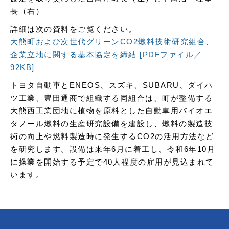
長（右）
詳細は次の資料をご覧ください。
大熊町および次世代グリーンCO2燃料技術研究組合、
企業立地に関する基本協定を締結 [PDFファイル／
92KB]
トヨタ自動車とENEOS、スズキ、SUBARU、ダイハ
ツ工業、豊田通商で組織する同組合は、町が整備する
大熊西工業団地に植物を原料とした自動車用バイオエ
タノール燃料の生産研究設備を建設し、燃料の製造技
術の向上や燃料製造時に発生するCO2の活用方法など
を研究します。設備は来年6月に着工し、令和6年10月
に操業を開始する予定で40人程度の雇用が見込まれて
います。