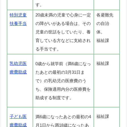
す。
特別児童
20歳未満の児童で心身に一定
各避難先
扶養手当
の障がいがある場合は、その
の自治
児童の世話をしていたり、養
体。
育している方などに支給され
福祉課
る手当です。
乳幼児医
福祉課
0歳から就学前（満6歳になっ
療費助成
たあとの最初の3月31日ま
で）の乳幼児の医療費のう
ち、保険適用内分の医療費を
助成する制度です。
子ども医
福祉課
満6歳になったあとの最初の4
療費助成
月1日から満18歳になったあ