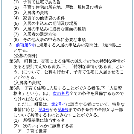
(1)
子育て住宅である旨
(2)
子育て住宅の所在地、戸数、規模及び構造
(3)
入居者の資格
(4)
家賃その他賃貸の条件
(5)
入居の申込みの期間及び場所
(6)
入居の申込みに必要な書面の種類
(7)
入居者の選定方法
(8)
その他入居の申込みに必要な事項
3
前項第5号
に規定する入居の申込みの期間は、1週間以上
とする。
(公募の例外)
第5条
町長は、災害による住宅の滅失その他の特別な事情が
あると規則で定める者
(以下、「特別な事情がある者」とい
う。)
について、公募を行わず、子育て住宅に入居させるこ
とができる。
(入居者の資格)
第6条
子育て住宅に入居することができる者
(以下「入居資
格者」という。)
は、
次の各号
全ての条件を具備するもので
なければならない。
ただし、町長は、
第2号イ
に該当する者について、特別な
事情に応じ、
第3号
から
第6号
までの各条件の全部又は一部
について具備するものとみなすことができる。
(1)
所得基準に該当する者
(2)
次のいずれかに該当する者
ア
子育て世帯