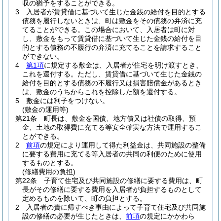
収の猶予をすることができる。
3
入居者が賃貸借に基づいて生じた金銭の給付を目的とする
債務を履行しないときは、町は敷金をその債務の弁済に充
てることができる。
この場合において、入居者は町に対
し、敷金をもって賃貸借に基づいて生じた金銭の給付を目
的とする債務の不履行の弁済に充てることを請求すること
ができない。
4
第1項
に規定する敷金は、入居者が住宅を明け渡すとき、
これを還付する。
ただし、賃貸借に基づいて生じた金銭の
給付を目的とする債務の不履行又は損害賠償金があるとき
は、敷金のうちからこれを控除した額を還付する。
5
敷金には利子をつけない。
(敷金の運用等)
第21条
町長は、敷金を国債、地方債又は社債の取得、預
金、土地の取得費に充てる等安全確実な方法で運用するこ
とができる。
2
前項
の規定により運用して得た利益金は、共同施設の整備
に要する費用に充てる等入居者の共同の利便のために使用
するものとする。
(修繕費用の負担)
第22条
子育て住宅及び共同施設の修繕に要する費用は、町
長がその修繕に要する費用を入居者が負担するものとして
定めるものを除いて、町の負担とする。
2
入居者の責に帰すべき事由によって子育て住宅及び共同施
設の修繕の必要が生じたときは、
前項
の規定にかかわら