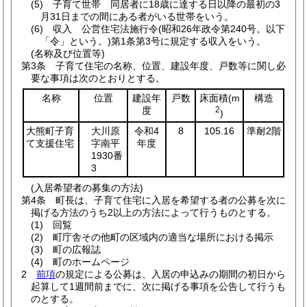
(5)
子育て世帯 同居者に18歳に達する日以降の最初の3
月31日までの間にある者がいる世帯をいう。
(6)
収入 公営住宅法施行令
(昭和26年政令第240号。以下
「令」という。)
第1条第3号に規定する収入をいう。
(名称及び位置等)
第3条
子育て住宅の名称、位置、建設年度、戸数等に関し必
要な事項は次のとおりとする。
名称
位置
建設年
戸数
床面積
(m
構造
度
2
)
大熊町子育
大川原
令和4
8
105.16
準耐2階
て支援住宅
字南平
年度
1930番
3
(入居希望者の募集の方法)
第4条
町長は、子育て住宅に入居を希望する者の公募を次に
掲げる方法のうち2以上の方法によって行うものとする。
(1)
回覧
(2)
町庁舎その他町の区域内の適当な場所における掲示
(3)
町の広報誌
(4)
町のホームページ
2
前項
の規定による公募は、入居の申込みの期間の初日から
起算して1週間前までに、次に掲げる事項を公告して行うも
のとする。