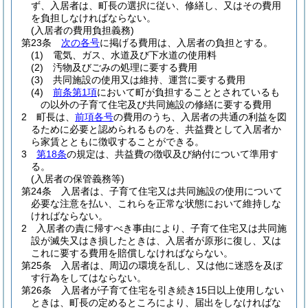
ず、入居者は、町長の選択に従い、修繕し、又はその費用
を負担しなければならない。
(入居者の費用負担義務)
第23条
次の各号
に掲げる費用は、入居者の負担とする。
(1)
電気、ガス、水道及び下水道の使用料
(2)
汚物及びごみの処理に要する費用
(3)
共同施設の使用又は維持、運営に要する費用
(4)
前条第1項
において町が負担することとされているも
の以外の子育て住宅及び共同施設の修繕に要する費用
2
町長は、
前項各号
の費用のうち、入居者の共通の利益を図
るために必要と認められるものを、共益費として入居者か
ら家賃とともに徴収することができる。
3
第18条
の規定は、共益費の徴収及び納付について準用す
る。
(入居者の保管義務等)
第24条
入居者は、子育て住宅又は共同施設の使用について
必要な注意を払い、これらを正常な状態において維持しな
ければならない。
2
入居者の責に帰すべき事由により、子育て住宅又は共同施
設が滅失又はき損したときは、入居者が原形に復し、又は
これに要する費用を賠償しなければならない。
第25条
入居者は、周辺の環境を乱し、又は他に迷惑を及ぼ
す行為をしてはならない。
第26条
入居者が子育て住宅を引き続き15日以上使用しない
ときは、町長の定めるところにより、届出をしなければな