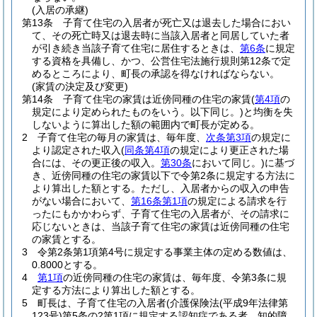
(入居の承継)
第13条
子育て住宅の入居者が死亡又は退去した場合におい
て、その死亡時又は退去時に当該入居者と同居していた者
が引き続き当該子育て住宅に居住するときは、
第6条
に規定
する資格を具備し、かつ、公営住宅法施行規則第12条で定
めるところにより、町長の承認を得なければならない。
(家賃の決定及び変更)
第14条
子育て住宅の家賃は近傍同種の住宅の家賃
(
第4項
の
規定により定められたものをいう。以下同じ。)
と均衡を失
しないように算出した額の範囲内で町長が定める。
2
子育て住宅の毎月の家賃は、毎年度、
次条第3項
の規定に
より認定された収入
(
同条第4項
の規定により更正された場
合には、その更正後の収入。
第30条
において同じ。)
に基づ
き、近傍同種の住宅の家賃以下で令第2条に規定する方法に
より算出した額とする。
ただし、入居者からの収入の申告
がない場合において、
第16条第1項
の規定による請求を行
ったにもかかわらず、子育て住宅の入居者が、その請求に
応じないときは、当該子育て住宅の家賃は近傍同種の住宅
の家賃とする。
3
令第2条第1項第4号に規定する事業主体の定める数値は、
0.8000とする。
4
第1項
の近傍同種の住宅の家賃は、毎年度、令第3条に規
定する方法により算出した額とする。
5
町長は、子育て住宅の入居者
(介護保険法
(平成9年法律第
123号)
第5条の2第1項に規定する認知症である者、知的障