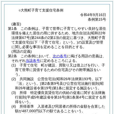
○大熊町子育て支援住宅条例
令和4年9月16日
条例第15号
(趣旨)
第1条
この条例は、子育て世帯に子育てしやすい良好な居住
環境を備えた居住の用に供するため、地方自治法
(昭和22年
法律第67号)
第244条の2第1項の規定に基づき、大熊町子育
て支援住宅
(以下「子育て住宅」という。)
の設置及び管理
に関し必要な事項を定めることを目的とする。
(用語の定義)
第2条
この条例において、
次の各号
に掲げる用語の意義は、
それぞれ
当該各号
に定めるところによる。
(1)
子育て住宅 町が建設、買取り又は借上げを行い、子
育て世帯に賃借するための住宅及びその附帯施設をい
う。
(2)
共同施設 公営住宅法
(昭和26年法律第193号。以下
「法」という。)
第2条第9号及び公営住宅法施行規則
(昭
和26年建設省令第19号)
第1条に規定する施設をいう。
(3)
所得 特定優良賃貸住宅の供給の促進に関する法律施
行規則
(平成5年建設省令第16号)
第1条第4号に規定する所
得をいう。
(4)
所得基準 入居者及び同居者の所得の金額を合算した
額が487,000円以下の額であることをいう。