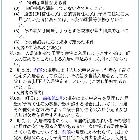
イ
特別な事情がある者
(3)
市町村税を滞納していない者であること。
(4)
過去に町営住宅又は公的賃貸住宅又は子育て住宅に入
居していた者にあっては、未納の家賃等債務がないこ
と。
(5)
その者又は同居しようとする親族が暴力団員でないこ
と。
(6)
その他必要に応じ規則で定めた条件
(入居の申込み及び決定)
第7条
入居資格者で子育て住宅に入居しようとする者は、町
長の定めるところによる入居の申込みをしなければならな
い。
2
町長は、
前項
の規定により入居の申込みをした者を子育て
住宅の入居者として決定し、その旨を当該入居者として決
定した者
(以下「入居決定者」という。)
に対し通知するも
のとする。
(入居者の選考)
第8条
町長は、
前条第1項
の規定による申込みを受理した戸
数が子育て住宅の募集戸数を超える場合においては、抽選
その他公正な方法により当該子育て住宅の入居予定者及び
入居補欠者を選考するものとする。
2
町長は、入居資格者のうち、同居の親族の多い者その他特
に居住の安定を図る必要がある者で、次に掲げる要件を備
えている者については、
前項
の規定にかかわらず、規則で
定める順位のとおり子育て住宅の入居者を決定し、入居を