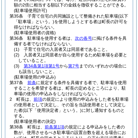
額の2倍に相当する額以下の金銭を徴収することができる。
(駐車場使用許可)
第35条
子育て住宅の共同施設として整備された駐車場
(以下
「駐車場」という。)
を使用しようとする者は町長の許可を
得なければならない。
(駐車場使用者の資格)
第36条
駐車場を使用する者は、
次の各号
に掲げる条件を具
備する者でなければならない。
(1)
子育て住宅の入居者又は同居者であること。
(2)
入居者又は同居者が自ら使用するため駐車場を必要と
していること。
(3)
第34条第1項第1号
から
第7号
までのいずれかの場合に
も該当しないこと。
(駐車場使用の申込み)
第37条
前条
に規定する条件を具備する者で、駐車場を使用
することを希望する者は、町長の定めるところにより、駐
車場の使用の申込みをしなければならない。
2
町長は、
前項
の規定により使用の申込みをした者を駐車場
の使用者として決定し、その旨を当該使用者として決定し
た者
(以下「使用決定者」という。)
に対し通知するものと
する。
(駐車場使用者の決定)
第38条
町長は、
前条第1項
の規定による申込みをした者の
数が、使用させるべき駐車場の設置台数を超える場合にお