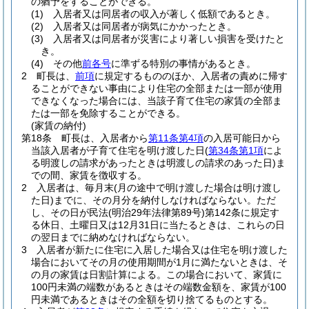
の猶予をすることができる。
(1)
入居者又は同居者の収入が著しく低額であるとき。
(2)
入居者又は同居者が病気にかかったとき。
(3)
入居者又は同居者が災害により著しい損害を受けたと
き。
(4)
その他
前各号
に準ずる特別の事情があるとき。
2
町長は、
前項
に規定するもののほか、入居者の責めに帰す
ることができない事由により住宅の全部または一部が使用
できなくなった場合には、当該子育て住宅の家賃の全部ま
たは一部を免除することができる。
(家賃の納付)
第18条
町長は、入居者から
第11条第4項
の入居可能日から
当該入居者が子育て住宅を明け渡した日
(
第34条第1項
によ
る明渡しの請求があったときは明渡しの請求のあった日)
ま
での間、家賃を徴収する。
2
入居者は、毎月末
(月の途中で明け渡した場合は明け渡し
た日)
までに、その月分を納付しなければならない。
ただ
し、その日が民法
(明治29年法律第89号)
第142条に規定す
る休日、土曜日又は12月31日に当たるときは、これらの日
の翌日までに納めなければならない。
3
入居者が新たに住宅に入居した場合又は住宅を明け渡した
場合においてその月の使用期間が1月に満たないときは、そ
の月の家賃は日割計算による。
この場合において、家賃に
100円未満の端数があるときはその端数金額を、家賃が100
円未満であるときはその全額を切り捨てるものとする。