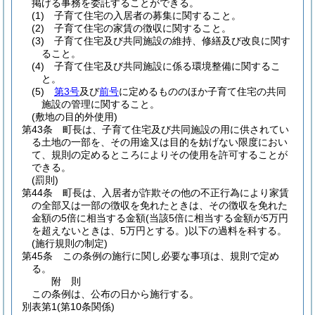
掲げる事務を委託することができる。
(1)
子育て住宅の入居者の募集に関すること。
(2)
子育て住宅の家賃の徴収に関すること。
(3)
子育て住宅及び共同施設の維持、修繕及び改良に関す
ること。
(4)
子育て住宅及び共同施設に係る環境整備に関するこ
と。
(5)
第3号
及び
前号
に定めるもののほか子育て住宅の共同
施設の管理に関すること。
(敷地の目的外使用)
第43条
町長は、子育て住宅及び共同施設の用に供されてい
る土地の一部を、その用途又は目的を妨げない限度におい
て、規則の定めるところによりその使用を許可することが
できる。
(罰則)
第44条
町長は、入居者が詐欺その他の不正行為により家賃
の全部又は一部の徴収を免れたときは、その徴収を免れた
金額の5倍に相当する金額
(当該5倍に相当する金額が5万円
を超えないときは、5万円とする。)
以下の過料を科する。
(施行規則の制定)
第45条
この条例の施行に関し必要な事項は、規則で定め
る。
附
則
この条例は、公布の日から施行する。
別表第1
(第10条関係)