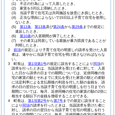
(1)
不正の行為によって入居したとき。
(2)
家賃を3月以上滞納したとき。
(3)
当該子育て住宅又は共同施設を故意にき損したとき。
(4)
正当な理由によらないで15日以上子育て住宅を使用し
ないとき。
(5)
第12条
、
第13条
及び
第24条
から
第29条
までの規定に
違反したとき。
(6)
第10条
の入居期間が満了したとき。
(7)
その者又は同居している親族が暴力団員であることが
判明したとき。
2
前項
の規定により子育て住宅の明渡しの請求を受けた入居
者は、速やかに当該子育て住宅を明け渡さなければならな
い。
3
町長は、
第1項第1号
の規定に該当することにより
同項
の
請求を行ったときは、当該請求を受けた者に対して、入居
した日から請求の日までの期間については、近傍同種の住
宅の家賃の額とそれまでに支払を受けた家賃の額との差額
に法定利率による支払期後の利息を付した額の金銭を、請
求の日の翌日から当該子育て住宅の明渡しを行う日までの
期間については、毎月、近傍同種の住宅の家賃の額の2倍に
相当する額以下の金銭を徴収することができる。
4
町長は、
第1項第2号
から
第7号
までの規定に該当すること
により
同項
の請求を行ったときは、当該請求を受けた者に
対し、請求の日の翌日から当該子育て住宅の明渡しを行う
日までの期間については、毎月、近傍同種の住宅の家賃の