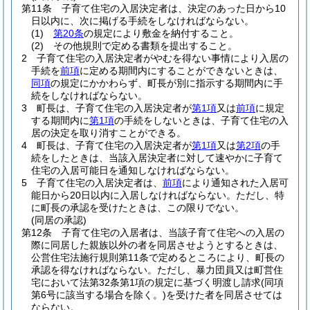
第11条
子育て住宅の入居決定者は、決定のあった日から10
日以内に、次に掲げる手続をしなければならない。
(1)
第20条
の規定により敷金を納付すること。
(2)
その他規則で定める書類を提出すること。
2
子育て住宅の入居決定者がやむを得ない事情により入居の
手続を
前項
に定める期間内にすることができないときは、
同項
の規定にかかわらず、町長が別に指示する期間内に手
続をしなければならない。
3
町長は、子育て住宅の入居決定者が
第1項
又は
前項
に規定
する期間内に
第1項
の手続をしないときは、子育て住宅の入
居の決定を取り消すことができる。
4
町長は、子育て住宅の入居決定者が
第1項
又は
第2項
の手
続をしたときは、当該入居決定者に対して速やかに子育て
住宅の入居可能日を通知しなければならない。
5
子育て住宅の入居決定者は、
前項
により通知された入居可
能日から20日以内に入居しなければならない。
ただし、特
に町長の承認を受けたときは、この限りでない。
(同居の承認)
第12条
子育て住宅の入居者は、当該子育て住宅への入居の
際に同居した親族以外の者を同居させようとするときは、
公営住宅法施行規則第11条で定めるところにより、町長の
承認を得なければならない。
ただし、暴力団員又は町営住
宅において法第32条第1項の規定に基づく明渡し請求
(同項
第6号に該当する場合を除く。)
を受けた者を同居させては
ならない。