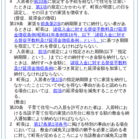
4
入居者が
第33条
に規定する手続を経ないで住宅を立退い
たときは、
第1項
の規定にかかわらず、町長が明渡しの日を
認定し、その日までの家賃を徴収する。
(督促、延滞金の徴収)
第19条
家賃を
前条第2項
の納期限までに納付しない者があ
るときは、町長は、
諸収入金に対する督促手数料及び延滞
金徴収条例
(昭和41年条例第16号。以下「諸収入金に対す
る督促手数料及び延滞金徴収条例」という。)
に基づき期限
を指定してこれを督促しなければならない。
2
入居者は、
前項
の規定により指定された期限
(以下「指定
納期限」という。)
までにその納付すべき金額を納付しない
ときは、納付すべき金額に、
諸収入金に対する督促手数料
及び延滞金徴収条例
に基づき算定した延滞金額を加算して
納付しなければならない。
3
町長は、入居者が
第1項
の指定納期限までに家賃を納付し
なかったことについてやむを得ない事由があると認められ
る場合においては、
前項
の延滞金額を減免することができ
る。
(敷金)
第20条
子育て住宅への入居を許可された者は、入居時にお
ける当該子育て住宅の家賃の3月分に相当する額の敷金を納
入通知書により納めなければならない。
2
町長は、
第17条第1項各号
に掲げる特別の事由がある場合
においては、敷金の減免又は徴収の猶予を必要と認める者
に対して町長が定めるところにより当該敷金の減免又は徴