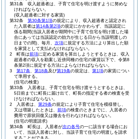
第31条
収入超過者は、子育て住宅を明け渡すように努めな
ければならない。
(収入超過者に対する家賃)
第32条
第30条第1項
の規定により、収入超過者と認定され
た入居者は
第14条第2項
の規定にかかわらず、当該認定に
係る期間
(当該入居者が期間中に子育て住宅を明け渡した場
合にあっては当該認定の効力が生じる日から当該明渡しの
日までの間)
、毎月、
次項
に規定する方法により算出した額
を家賃として支払わなければならない。
2
町長は
前項
に定める家賃を算出しようとするときは、収入
超過者の収入を勘案し近傍同種の住宅の家賃以下で、令第8
条第2項に規定する方法によらなければならない。
3
第17条
、
第18条
及び
第19条
の規定は、
第1項
の家賃につい
て準用する。
(住宅の検査)
第33条
入居者は、子育て住宅を明け渡そうとするときは、
5日前までに町長に届け出て、町長の指定する者の検査を受
けなければならない。
2
入居者は、
第29条
の規定により子育て住宅を模様替し、
又は増築したときは、
前項
の検査のときまでに、入居者の
費用で原状回復又は撤去を行わなければならない。
(住宅の明渡請求)
第34条
町長は、入居者が
次の各号
の一に該当する場合にお
いて、当該入居者に対し、当該子育て住宅の明渡しを請求
することができる。