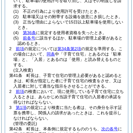
いて、駐車場の使用許可を取り消し、又はその明渡しを請
求する。
(1)
不正の行為により使用許可を受けたとき。
(2)
駐車場又はその附帯する設備を故意にき損したとき。
(3)
正当な理由によらないで15日以上駐車場を使用しない
とき。
(4)
第36条
に規定する使用者資格を失ったとき。
(5)
前各号
に該当するほか、駐車場の管理上必要があると
認めるとき。
2
前項
の規定については
第34条第2項
の規定を準用する。
こ
の場合において、
同条
中「子育て住宅」とあるのは「駐車
場」と、「入居」とあるのは「使用」と読み替えるものと
する。
(立入検査)
第41条
町長は、子育て住宅の管理上必要があると認めると
きは、町長が指定した者に子育て住宅の検査をさせ、又は
入居者に対して適当な指示をさせることができる。
2
前項
の検査において、現に使用している子育て住宅に立ち
入るときは、あらかじめ当該子育て住宅の入居者の承諾を
得なければならない。
3
第1項
の規定により検査に当たる者は、その身分を示す証
票を携帯し、関係人の請求があったときは、これを提示し
なければならない。
(管理の委託)
第42条
町長は、本条例に規定するもののうち、
次の各号
に