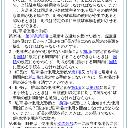
いては、町長の定めるところにより、公正な方法で選考し
て、当該駐車場の使用者を決定しなければならない。
ただ
し、入居者又は同居者が身体障害者である場合その他特別
な事由がある場合で、町長が駐車場の使用が必要であると
認めるときは、町長は特定の者に当該駐車場を使用させる
ことができる。
(駐車場使用の手続)
第39条
第37条第2項
に規定する通知を受けた者は、当該通
知を受けた日から7日以内に町長が別に定める所定の書類を
提出しなければならないものとする。
2
使用決定者がやむを得ない事情により
前項
に規定する手続
を
同項
に規定する期間内にすることができないときは、
同
項
の規定にかかわらず、町長が別に指示する期間内に
同項
に定める手続をしなければならない。
3
町長は、駐車場の使用決定者が
第1項
又は
前項
に規定する
期間内に
第1項
の規定する手続をしないときは、駐車場の使
用の決定を取り消すことができる。
4
町長は、駐車場の使用決定者が
第1項
又は
第2項
に規定す
る手続をしたときは、当該使用決定者に対して速やかに駐
車場の使用開始日を通知しなければならない。
5
駐車場の使用決定者は、
前項
の規定により通知された使用
開始日から7日以内に駐車場の使用を開始しなければならな
い。
ただし、町長の承認を得たときは、この限りでない。
(駐車場使用許可の取消)
第40条
町長は、使用者が
次の各号
の一に該当する場合にお