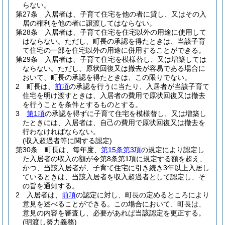
らない。
第27条
入居者は、子育て住宅を他の者に貸し、又はその入
居の権利を他の者に譲渡してはならない。
第28条
入居者は、子育て住宅を住宅以外の用途に使用して
はならない。
ただし、町長の承認を得たときは、当該子育
て住宅の一部を住宅以外の用途に併用することができる。
第29条
入居者は、子育て住宅を模様替し、又は増築しては
ならない。
ただし、原状回復又は撤去が容易である場合に
おいて、町長の承認を得たときは、この限りでない。
2
町長は、
前項
の承認を行うに当たり、入居者が当該子育て
住宅を明け渡すときは、入居者の費用で原状回復又は撤去
を行うことを条件とするものとする。
3
第1項
の承認を得ずに子育て住宅を模様替し、又は増築し
たときには、入居者は、自己の費用で原状回復又は撤去を
行わなければならない。
(収入超過者等に関する認定)
第30条
町長は、毎年度、
第15条第3項
の規定により認定し
た入居者の収入の額が令第8条第1項に規定する額を超え、
かつ、当該入居者が、子育て住宅に引き続き3年以上入居し
ているときは、当該入居者を収入超過者として認定し、そ
の旨を通知する。
2
入居者は、
前項
の認定に対し、町長の定めるところにより
意見を述べることができる。
この場合において、町長は、
意見の内容を審査し、必要があれば当該認定を更正する。
(明渡し努力義務)