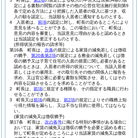
3
町長は、
第1項
の規定による収入の申告又は法第34条の規
定による書類の閲覧の請求その他の公営住宅法施行規則第9
条で定める方法により把握した入居者の収入に基づき、収
入の額を認定し、当該額を入居者に通知するものとする。
4
入居者は、
前項
の認定に対し、町長の定めるところにより
意見を述べることができる。
この場合において、町長は、
意見の内容を審査し、当該意見に理由があると認めるとき
は当該認定を更正するものとする。
(所得状況の報告の請求等)
第16条
町長は、
次条
の規定による家賃の減免若しくは徴収
の猶予、
第20条第2項
の規定による敷金の減免若しくは徴
収の猶予又は子育て住宅の入居の措置に関し必要があると
認めるときは、入居者の所得の状況について、当該入居者
若しくはその雇用主、その取引先その他の関係人に報告を
求め、又は官公署に必要な書類を閲覧させ、若しくはその
内容を記録させることを求めることができる。
2
町長は、
前項
に規定する権限を、その指定する職員に行わ
せることができる。
3
町長又は
前項
の職員は、
前2項
の規定によりその職務上知
り得た情報を漏らし、又は不当な目的に使用してはならな
い。
(家賃の減免又は徴収猶予)
第17条
町長は、
次の各号
に掲げる特別の事情がある場合に
おいては、家賃の減免又は徴収の猶予を必要と認める者に
対して町長が定めるところにより当該家賃の減免又は徴収