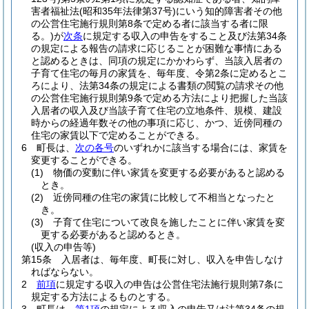
害者福祉法
(昭和35年法律第37号)
にいう知的障害者その他
の公営住宅施行規則第8条で定める者に該当する者に限
る。)
が
次条
に規定する収入の申告をすること及び法第34条
の規定による報告の請求に応じることが困難な事情にある
と認めるときは、同項の規定にかかわらず、当該入居者の
子育て住宅の毎月の家賃を、毎年度、令第2条に定めるとこ
ろにより、法第34条の規定による書類の閲覧の請求その他
の公営住宅施行規則第9条で定める方法により把握した当該
入居者の収入及び当該子育て住宅の立地条件、規模、建設
時からの経過年数その他の事項に応じ、かつ、近傍同種の
住宅の家賃以下で定めることができる。
6
町長は、
次の各号
のいずれかに該当する場合には、家賃を
変更することができる。
(1)
物価の変動に伴い家賃を変更する必要があると認める
とき。
(2)
近傍同種の住宅の家賃に比較して不相当となったと
き。
(3)
子育て住宅について改良を施したことに伴い家賃を変
更する必要があると認めるとき。
(収入の申告等)
第15条
入居者は、毎年度、町長に対し、収入を申告しなけ
ればならない。
2
前項
に規定する収入の申告は公営住宅法施行規則第7条に
規定する方法によるものとする。