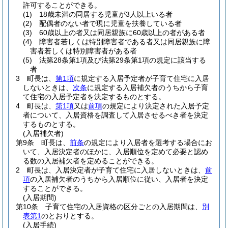
許可することができる。
(1)
18歳未満の同居する児童が3人以上いる者
(2)
配偶者のない者で現に児童を扶養している者
(3)
60歳以上の者又は同居親族に60歳以上の者がある者
(4)
障害者若しくは特別障害者である者又は同居親族に障
害者若しくは特別障害者がある者
(5)
法第28条第1項及び法第29条第1項の規定に該当する
者
3
町長は、
第1項
に規定する入居予定者が子育て住宅に入居
しないときは、
次条
に規定する入居補欠者のうちから子育
て住宅の入居予定者を決定するものとする。
4
町長は、
第1項
又は
前項
の規定により決定された入居予定
者について、入居資格を調査して入居させるべき者を決定
するものとする。
(入居補欠者)
第9条
町長は、
前条
の規定により入居者を選考する場合にお
いて、入居決定者のほかに、入居順位を定めて必要と認め
る数の入居補欠者を定めることができる。
2
町長は、入居決定者が子育て住宅に入居しないときは、
前
項
の入居補欠者のうちから入居順位に従い、入居者を決定
することができる。
(入居期間)
第10条
子育て住宅の入居資格の区分ごとの入居期間は、
別
表第1
のとおりとする。
(入居手続)