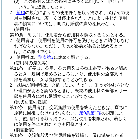
(3)
この条例又はこの条例に基づく規則
(以下「規則」と
いう。)
に違反したとき。
2
前項
の規定によりその使用許可を取り消され、又はその使
用を制限され、若しくは停止されたことにより生じた使用
者の損害については、町長は賠償の責めを負わない。
(使用料)
第10条
町長は、使用者から使用料を徴収するものとする。
2
使用者は、使用料を使用の許可を受けたときに納付しなけ
ればならない。
ただし、町長が必要があると認めるとき
は、この限りでない。
3
使用料は、
別表第2
に定める額とする。
(使用料の減免等)
第11条
町長は、公用、公共用又は公益上必要があると認め
るとき、規則で定めるところにより、使用料の全部又は一
部を減額し、又は免除することができる。
2
既納の使用料は、返還しない。
ただし、町長がやむを得な
い理由があると認めるときは、既納の使用料の全部又は一
部を使用者に対し返還することができる。
(原状回復の義務)
第12条
使用者は、交流施設の使用を終えたときは、直ちに
原状に回復しなければならない。
第9条第1項
の規定によ
り、使用許可を取り消され、又は使用を制限され、若しく
は使用を停止されたときも同様とする。
(損害賠償)
第13条
交流施設及び附属設備を毀損し、又は滅失した者