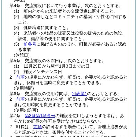
(事業)
第4条
交流施設において行う事業は、次のとおりとする。
(1)
町内外からの来訪者との交流促進に関すること。
(2)
地域の催しなどコミュニティの構築・活性化に関する
こと。
(3)
健康増進に関すること。
(4)
来訪者への物品の販売又は役務の提供のための施設、
設備、備品等の使用に関すること。
(5)
前各号
に掲げるもののほか、町長が必要があると認め
る事業
(休館日)
第5条
交流施設の休館日は、次のとおりとする。
(1)
12月29日から翌年1月3日までの日
(2)
施設メンテナンス日
2
前項
の規定にかかわらず、町長は、必要があると認めると
きは、休館日を臨時に変更することができる。
(使用時間)
第6条
交流施設の使用時間は、
別表第1
のとおりとする。
2
前項
の規定にかかわらず、町長は、必要があると認めると
きは使用時間を変更することができる。
(使用の許可)
第7条
第3条第1項各号
の施設を使用しようとする者は、あ
らかじめ町長の許可を受けなければならない。
2
町長は、
前項
の許可をする場合において、管理上必要があ
ると認めるときは、条件を付することができる。