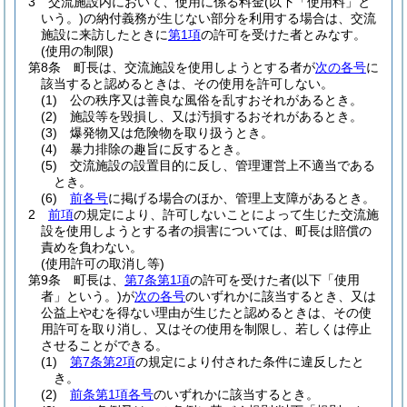
3
交流施設内において、使用に係る料金
(以下「使用料」と
いう。)
の納付義務が生じない部分を利用する場合は、交流
施設に来訪したときに
第1項
の許可を受けた者とみなす。
(使用の制限)
第8条
町長は、交流施設を使用しようとする者が
次の各号
に
該当すると認めるときは、その使用を許可しない。
(1)
公の秩序又は善良な風俗を乱すおそれがあるとき。
(2)
施設等を毀損し、又は汚損するおそれがあるとき。
(3)
爆発物又は危険物を取り扱うとき。
(4)
暴力排除の趣旨に反するとき。
(5)
交流施設の設置目的に反し、管理運営上不適当である
とき。
(6)
前各号
に掲げる場合のほか、管理上支障があるとき。
2
前項
の規定により、許可しないことによって生じた交流施
設を使用しようとする者の損害については、町長は賠償の
責めを負わない。
(使用許可の取消し等)
第9条
町長は、
第7条第1項
の許可を受けた者
(以下「使用
者」という。)
が
次の各号
のいずれかに該当するとき、又は
公益上やむを得ない理由が生じたと認めるときは、その使
用許可を取り消し、又はその使用を制限し、若しくは停止
させることができる。
(1)
第7条第2項
の規定により付された条件に違反したと
き。
(2)
前条第1項各号
のいずれかに該当するとき。