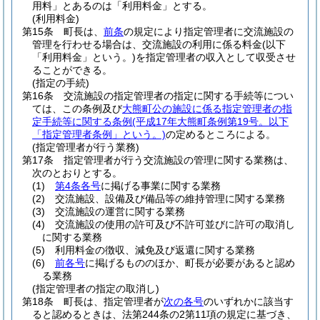
用料」とあるのは「利用料金」とする。
(利用料金)
第15条
町長は、
前条
の規定により指定管理者に交流施設の
管理を行わせる場合は、交流施設の利用に係る料金
(以下
「利用料金」という。)
を指定管理者の収入として収受させ
ることができる。
(指定の手続)
第16条
交流施設の指定管理者の指定に関する手続等につい
ては、この条例及び
大熊町公の施設に係る指定管理者の指
定手続等に関する条例
(平成17年大熊町条例第19号。以下
「指定管理者条例」という。)
の定めるところによる。
(指定管理者が行う業務)
第17条
指定管理者が行う交流施設の管理に関する業務は、
次のとおりとする。
(1)
第4条各号
に掲げる事業に関する業務
(2)
交流施設、設備及び備品等の維持管理に関する業務
(3)
交流施設の運営に関する業務
(4)
交流施設の使用の許可及び不許可並びに許可の取消し
に関する業務
(5)
利用料金の徴収、減免及び返還に関する業務
(6)
前各号
に掲げるもののほか、町長が必要があると認め
る業務
(指定管理者の指定の取消し)
第18条
町長は、指定管理者が
次の各号
のいずれかに該当す
ると認めるときは、法第244条の2第11項の規定に基づき、