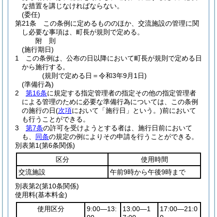
な措置を講じなければならない。
(委任)
第21条
この条例に定めるもののほか、交流施設の管理に関
し必要な事項は、町長が規則で定める。
附
則
(施行期日)
1
この条例は、公布の日以降において町長が規則で定める日
から施行する。
(規則で定める日＝令和3年9月1日)
(準備行為)
2
第16条
に規定する指定管理者の指定その他の指定管理者
による管理のために必要な準備行為については、この条例
の施行の日
(
次項
において「施行日」という。)
前において
も行うことができる。
3
第7条
の許可を受けようとする者は、施行日前において
も、
同条
の規定の例によりその申請を行うことができる。
別表第1
(第6条関係)
区分
使用時間
交流施設
午前9時から午後9時まで
別表第2
(第10条関係)
使用料(基本料金)
使用区分
9:00―13:
13:00―1
17:00―21:0