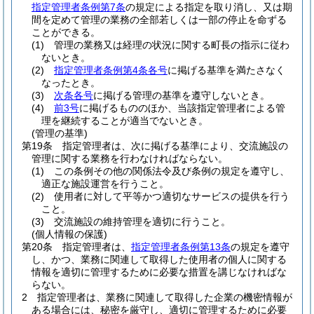
指定管理者条例第7条
の規定による指定を取り消し、又は期
間を定めて管理の業務の全部若しくは一部の停止を命ずる
ことができる。
(1)
管理の業務又は経理の状況に関する町長の指示に従わ
ないとき。
(2)
指定管理者条例第4条各号
に掲げる基準を満たさなく
なったとき。
(3)
次条各号
に掲げる管理の基準を遵守しないとき。
(4)
前3号
に掲げるもののほか、当該指定管理者による管
理を継続することが適当でないとき。
(管理の基準)
第19条
指定管理者は、次に掲げる基準により、交流施設の
管理に関する業務を行わなければならない。
(1)
この条例その他の関係法令及び条例の規定を遵守し、
適正な施設運営を行うこと。
(2)
使用者に対して平等かつ適切なサービスの提供を行う
こと。
(3)
交流施設の維持管理を適切に行うこと。
(個人情報の保護)
第20条
指定管理者は、
指定管理者条例第13条
の規定を遵守
し、かつ、業務に関連して取得した使用者の個人に関する
情報を適切に管理するために必要な措置を講じなければな
らない。
2
指定管理者は、業務に関連して取得した企業の機密情報が
ある場合には、秘密を厳守し、適切に管理するために必要