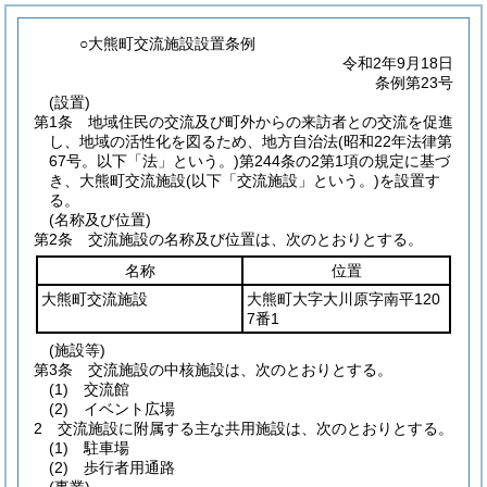
○大熊町交流施設設置条例
令和2年9月18日
条例第23号
(設置)
第1条
地域住民の交流及び町外からの来訪者との交流を促進
し、地域の活性化を図るため、地方自治法
(昭和22年法律第
67号。以下「法」という。)
第244条の2第1項の規定に基づ
き、大熊町交流施設
(以下「交流施設」という。)
を設置す
る。
(名称及び位置)
第2条
交流施設の名称及び位置は、次のとおりとする。
名称
位置
大熊町交流施設
大熊町大字大川原字南平120
7番1
(施設等)
第3条
交流施設の中核施設は、次のとおりとする。
(1)
交流館
(2)
イベント広場
2
交流施設に附属する主な共用施設は、次のとおりとする。
(1)
駐車場
(2)
歩行者用通路