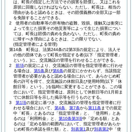
は、町長の指定した方法でその損害を賠償し、又はこれを
原状に回復しなければならない。
ただし、町長は、相当の
理由があると認めるときは、その賠償義務の全部又は一部
を免除することができる。
2
使用者の自動車等の所有物の盗難、毀損、接触又は衝突に
よって生じた損害その他災害等によって生じた損害につい
ては、町長は賠償の責めを負わない。
ただし、町長の責め
に帰すべき理由によるときは、この限りでない。
(指定管理者による管理)
第14条
町長は、法第244条の2第3項の規定により、法人そ
の他の団体であって町長が指定する者
(以下「指定管理者」
という。)
に、交流施設の管理を行わせることができる。
2
前項
の規定により、交流施設の管理を指定管理者に行わせ
る場合は、
第5条
及び
第6条
の規定にかかわらず、当該指定
管理者が必要があると認める場合において、あらかじめ町
長の許可を得て、交流施設の休館日及び使用時間
(以下「休
館日等」という。)
を臨時に変更することができる。
この場
合において、指定管理者は、原則として休館日等の1月前ま
でに休館日等を示した掲示等を行うものとする。
3
第1項
の規定に基づき、交流施設の管理を指定管理者に行
わせる場合において、
第4条
、
第7条
から
第11条
までの規定
中「町長」とあるのは「指定管理者」と、「使用料」とあ
るのは「利用料金」と、
第10条第3項
中「定める額」とあ
るのは「定める額の範囲内において、指定管理者があらか
じめ町長の承認を得た額」と、
別表第1
及び
別表第2
中「使