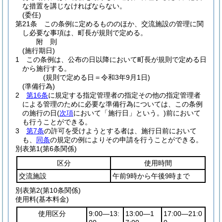
な措置を講じなければならない。
(委任)
第21条
この条例に定めるもののほか、交流施設の管理に関
し必要な事項は、町長が規則で定める。
附
則
(施行期日)
1
この条例は、公布の日以降において町長が規則で定める日
から施行する。
(規則で定める日＝令和3年9月1日)
(準備行為)
2
第16条
に規定する指定管理者の指定その他の指定管理者
による管理のために必要な準備行為については、この条例
の施行の日
(
次項
において「施行日」という。)
前において
も行うことができる。
3
第7条
の許可を受けようとする者は、施行日前において
も、
同条
の規定の例によりその申請を行うことができる。
別表第1
(第6条関係)
区分
使用時間
交流施設
午前9時から午後9時まで
別表第2
(第10条関係)
使用料(基本料金)
使用区分
9:00―13:
13:00―1
17:00―21:0