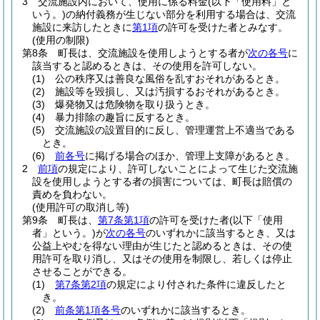
3
交流施設内において、使用に係る料金
(以下「使用料」と
いう。)
の納付義務が生じない部分を利用する場合は、交流
施設に来訪したときに
第1項
の許可を受けた者とみなす。
(使用の制限)
第8条
町長は、交流施設を使用しようとする者が
次の各号
に
該当すると認めるときは、その使用を許可しない。
(1)
公の秩序又は善良な風俗を乱すおそれがあるとき。
(2)
施設等を毀損し、又は汚損するおそれがあるとき。
(3)
爆発物又は危険物を取り扱うとき。
(4)
暴力排除の趣旨に反するとき。
(5)
交流施設の設置目的に反し、管理運営上不適当である
とき。
(6)
前各号
に掲げる場合のほか、管理上支障があるとき。
2
前項
の規定により、許可しないことによって生じた交流施
設を使用しようとする者の損害については、町長は賠償の
責めを負わない。
(使用許可の取消し等)
第9条
町長は、
第7条第1項
の許可を受けた者
(以下「使用
者」という。)
が
次の各号
のいずれかに該当するとき、又は
公益上やむを得ない理由が生じたと認めるときは、その使
用許可を取り消し、又はその使用を制限し、若しくは停止
させることができる。
(1)
第7条第2項
の規定により付された条件に違反したと
き。
(2)
前条第1項各号
のいずれかに該当するとき。