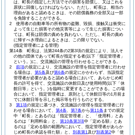
は、町長の指定した方法でその損害を賠償し、又はこれを
原状に回復しなければならない。
ただし、町長は、相当の
理由があると認めるときは、その賠償義務の全部又は一部
を免除することができる。
2
使用者の自動車等の所有物の盗難、毀損、接触又は衝突に
よって生じた損害その他災害等によって生じた損害につい
ては、町長は賠償の責めを負わない。
ただし、町長の責め
に帰すべき理由によるときは、この限りでない。
(指定管理者による管理)
第14条
町長は、法第244条の2第3項の規定により、法人そ
の他の団体であって町長が指定する者
(以下「指定管理者」
という。)
に、交流施設の管理を行わせることができる。
2
前項
の規定により、交流施設の管理を指定管理者に行わせ
る場合は、
第5条
及び
第6条
の規定にかかわらず、当該指定
管理者が必要があると認める場合において、あらかじめ町
長の許可を得て、交流施設の休館日及び使用時間
(以下「休
館日等」という。)
を臨時に変更することができる。
この場
合において、指定管理者は、原則として休館日等の1月前ま
でに休館日等を示した掲示等を行うものとする。
3
第1項
の規定に基づき、交流施設の管理を指定管理者に行
わせる場合において、
第4条
、
第7条
から
第11条
までの規定
中「町長」とあるのは「指定管理者」と、「使用料」とあ
るのは「利用料金」と、
第10条第3項
中「定める額」とあ
るのは「定める額の範囲内において、指定管理者があらか
じめ町長の承認を得た額」と、
別表第1
及び
別表第2
中「使