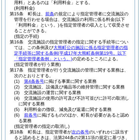
用料」とあるのは「利用料金」とする。
(利用料金)
第15条
町長は、
前条
の規定により指定管理者に交流施設の
管理を行わせる場合は、交流施設の利用に係る料金
(以下
「利用料金」という。)
を指定管理者の収入として収受させ
ることができる。
(指定の手続)
第16条
交流施設の指定管理者の指定に関する手続等につい
ては、この条例及び
大熊町公の施設に係る指定管理者の指
定手続等に関する条例
(平成17年大熊町条例第19号。以下
「指定管理者条例」という。)
の定めるところによる。
(指定管理者が行う業務)
第17条
指定管理者が行う交流施設の管理に関する業務は、
次のとおりとする。
(1)
第4条各号
に掲げる事業に関する業務
(2)
交流施設、設備及び備品等の維持管理に関する業務
(3)
交流施設の運営に関する業務
(4)
交流施設の使用の許可及び不許可並びに許可の取消し
に関する業務
(5)
利用料金の徴収、減免及び返還に関する業務
(6)
前各号
に掲げるもののほか、町長が必要があると認め
る業務
(指定管理者の指定の取消し)
第18条
町長は、指定管理者が
次の各号
のいずれかに該当す
ると認めるときは、法第244条の2第11項の規定に基づき、