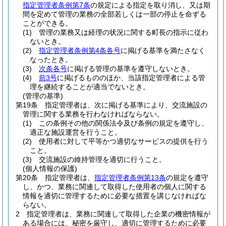
指定管理者条例第7条
の規定による指定を取り消し、又は期
間を定めて管理の業務の全部若しくは一部の停止を命ずる
ことができる。
(1)
管理の業務又は経理の状況に関する町長の指示に従わ
ないとき。
(2)
指定管理者条例第4条各号
に掲げる基準を満たさなく
なったとき。
(3)
次条各号
に掲げる管理の基準を遵守しないとき。
(4)
前3号
に掲げるもののほか、当該指定管理者による管
理を継続することが適当でないとき。
(管理の基準)
第19条
指定管理者は、次に掲げる基準により、交流施設の
管理に関する業務を行わなければならない。
(1)
この条例その他の関係法令及び条例の規定を遵守し、
適正な施設運営を行うこと。
(2)
使用者に対して平等かつ適切なサービスの提供を行う
こと。
(3)
交流施設の維持管理を適切に行うこと。
(個人情報の保護)
第20条
指定管理者は、
指定管理者条例第13条
の規定を遵守
し、かつ、業務に関連して取得した使用者の個人に関する
情報を適切に管理するために必要な措置を講じなければな
らない。
2
指定管理者は、業務に関連して取得した企業の機密情報が
ある場合には、秘密を厳守し、適切に管理するために必要