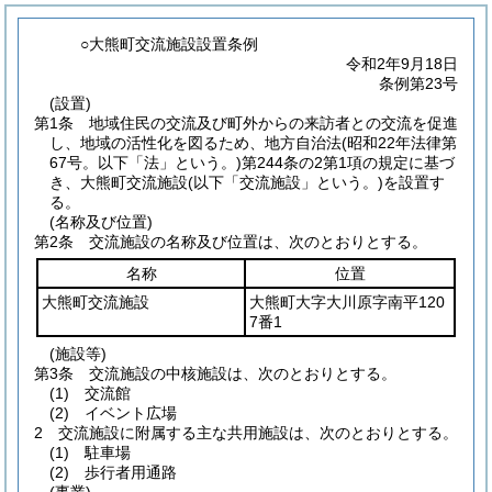
○大熊町交流施設設置条例
令和2年9月18日
条例第23号
(設置)
第1条
地域住民の交流及び町外からの来訪者との交流を促進
し、地域の活性化を図るため、地方自治法
(昭和22年法律第
67号。以下「法」という。)
第244条の2第1項の規定に基づ
き、大熊町交流施設
(以下「交流施設」という。)
を設置す
る。
(名称及び位置)
第2条
交流施設の名称及び位置は、次のとおりとする。
名称
位置
大熊町交流施設
大熊町大字大川原字南平120
7番1
(施設等)
第3条
交流施設の中核施設は、次のとおりとする。
(1)
交流館
(2)
イベント広場
2
交流施設に附属する主な共用施設は、次のとおりとする。
(1)
駐車場
(2)
歩行者用通路