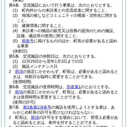
(事業)
第4条
交流施設において行う事業は、次のとおりとする。
(1)
町内外からの来訪者との交流促進に関すること。
(2)
地域の催しなどコミュニティの構築・活性化に関する
こと。
(3)
健康増進に関すること。
(4)
来訪者への物品の販売又は役務の提供のための施設、
設備、備品等の使用に関すること。
(5)
前各号
に掲げるもののほか、町長が必要があると認め
る事業
(休館日)
第5条
交流施設の休館日は、次のとおりとする。
(1)
12月29日から翌年1月3日までの日
(2)
施設メンテナンス日
2
前項
の規定にかかわらず、町長は、必要があると認めると
きは、休館日を臨時に変更することができる。
(使用時間)
第6条
交流施設の使用時間は、
別表第1
のとおりとする。
2
前項
の規定にかかわらず、町長は、必要があると認めると
きは使用時間を変更することができる。
(使用の許可)
第7条
第3条第1項各号
の施設を使用しようとする者は、あ
らかじめ町長の許可を受けなければならない。
2
町長は、
前項
の許可をする場合において、管理上必要があ
ると認めるときは、条件を付することができる。