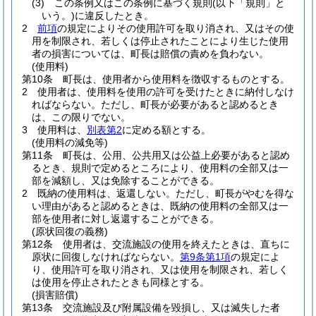
(3)
この条例又はこの条例に基づく規則
(以下「規則」と
いう。)
に違反したとき。
2
前項
の規定によりその使用許可を取り消され、又はその使
用を制限され、若しくは停止されたことにより生じた使用
者の損害については、町長は賠償の責めを負わない。
(使用料)
第10条
町長は、使用者から使用料を徴収するものとする。
2
使用者は、使用料を使用の許可を受けたときに納付しなけ
ればならない。
ただし、町長が必要があると認めるとき
は、この限りでない。
3
使用料は、
別表第2
に定める額とする。
(使用料の減免等)
第11条
町長は、公用、公共用又は公益上必要があると認め
るとき、規則で定めるところにより、使用料の全部又は一
部を減額し、又は免除することができる。
2
既納の使用料は、返還しない。
ただし、町長がやむを得な
い理由があると認めるときは、既納の使用料の全部又は一
部を使用者に対し返還することができる。
(原状回復の義務)
第12条
使用者は、交流施設の使用を終えたときは、直ちに
原状に回復しなければならない。
第9条第1項
の規定によ
り、使用許可を取り消され、又は使用を制限され、若しく
は使用を停止されたときも同様とする。
(損害賠償)
第13条
交流施設及び附属設備を毀損し、又は滅失した者