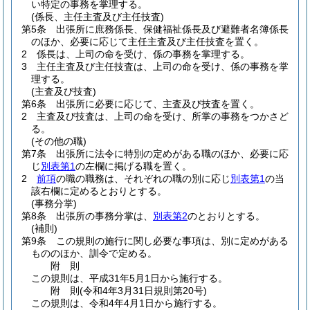
い特定の事務を掌理する。
(係長、主任主査及び主任技査)
第5条
出張所に庶務係長、保健福祉係長及び避難者名簿係長
のほか、必要に応じて主任主査及び主任技査を置く。
2
係長は、上司の命を受け、係の事務を掌理する。
3
主任主査及び主任技査は、上司の命を受け、係の事務を掌
理する。
(主査及び技査)
第6条
出張所に必要に応じて、主査及び技査を置く。
2
主査及び技査は、上司の命を受け、所掌の事務をつかさど
る。
(その他の職)
第7条
出張所に法令に特別の定めがある職のほか、必要に応
じ
別表第1
の左欄に掲げる職を置く。
2
前項
の職の職務は、それぞれの職の別に応じ
別表第1
の当
該右欄に定めるとおりとする。
(事務分掌)
第8条
出張所の事務分掌は、
別表第2
のとおりとする。
(補則)
第9条
この規則の施行に関し必要な事項は、別に定めがある
もののほか、訓令で定める。
附
則
この規則は、平成31年5月1日から施行する。
附
則
(令和4年3月31日
規則第20号)
この規則は、令和4年4月1日から施行する。