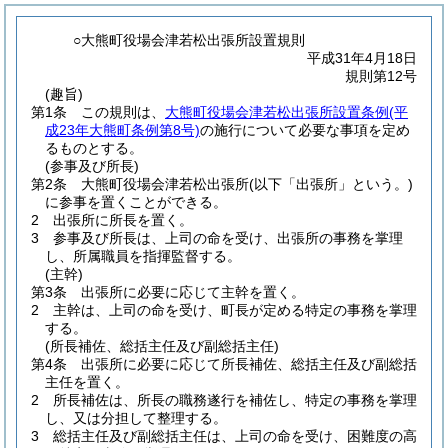
○大熊町役場会津若松出張所設置規則
平成31年4月18日
規則第12号
(趣旨)
第1条
この規則は、
大熊町役場会津若松出張所設置条例
(平
成23年大熊町条例第8号)
の施行について必要な事項を定め
るものとする。
(参事及び所長)
第2条
大熊町役場会津若松出張所
(以下「出張所」という。)
に参事を置くことができる。
2
出張所に所長を置く。
3
参事及び所長は、上司の命を受け、出張所の事務を掌理
し、所属職員を指揮監督する。
(主幹)
第3条
出張所に必要に応じて主幹を置く。
2
主幹は、上司の命を受け、町長が定める特定の事務を掌理
する。
(所長補佐、総括主任及び副総括主任)
第4条
出張所に必要に応じて所長補佐、総括主任及び副総括
主任を置く。
2
所長補佐は、所長の職務遂行を補佐し、特定の事務を掌理
し、又は分担して整理する。
3
総括主任及び副総括主任は、上司の命を受け、困難度の高