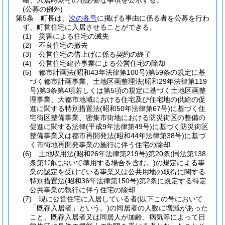
略、入居時期その他必要な事項を公示する。
(公募の例外)
第5条
町長は、
次の各号
に掲げる事由に係る者を公募を行わ
ず、町営住宅に入居させることができる。
(1)
災害による住宅の滅失
(2)
不良住宅の撤去
(3)
公営住宅の借上げに係る契約の終了
(4)
公営住宅建替事業による公営住宅の除却
(5)
都市計画法
(昭和43年法律第100号)
第59条の規定に基
づく都市計画事業、土地区画整理法
(昭和29年法律第119
号)
第3条第4項若しくは第5項の規定に基づく土地区画整
理事業、大都市地域における住宅及び住宅地の供給の促
進に関する特別措置法
(昭和50年法律第67号)
に基づく住
宅街区整備事業、密集市街地における防災街区の整備の
促進に関する法律
(平成9年法律第49号)
に基づく防災街区
整備事業又は都市再開発法
(昭和44年法律第38号)
に基づ
く市街地再開発事業の施行に伴う住宅の除却
(6)
土地収用法
(昭和26年法律第219号)
第20条
(同法第138
条第1項において準用する場合を含む。)
の規定による事
業の認定を受けている事業又は公共用地の取得に関する
特別措置法
(昭和36年法律第150号)
第2条に規定する特定
公共事業の執行に伴う住宅の除却
(7)
現に公営住宅に入居している者
(以下この号において
「既存入居者」という。)
の同居者の人数に増減があった
こと、既存入居者又は同居人が加齢、病気等によって日