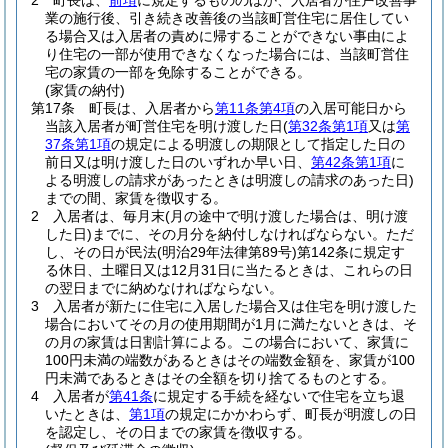
2
町長は、
前項
に規定するもののほか、入居者が住戸改善事
業の施行後、引き続き改善後の当該町営住宅に居住してい
る場合又は入居者の責めに帰することができない事由によ
り住宅の一部が使用できなくなった場合には、当該町営住
宅の家賃の一部を免除することができる。
(家賃の納付)
第17条
町長は、入居者から
第11条第4項
の入居可能日から
当該入居者が町営住宅を明け渡した日
(
第32条第1項
又は
第
37条第1項
の規定による明渡しの期限として指定した日の
前日又は明け渡した日のいずれか早い日、
第42条第1項
に
よる明渡しの請求があったときは明渡しの請求のあった日)
までの間、家賃を徴収する。
2
入居者は、毎月末
(月の途中で明け渡した場合は、明け渡
した日)
までに、その月分を納付しなければならない。
ただ
し、その日が民法
(明治29年法律第89号)
第142条に規定す
る休日、土曜日又は12月31日に当たるときは、これらの日
の翌日までに納めなければならない。
3
入居者が新たに住宅に入居した場合又は住宅を明け渡した
場合においてその月の使用期間が1月に満たないときは、そ
の月の家賃は日割計算による。
この場合において、家賃に
100円未満の端数があるときはその端数金額を、家賃が100
円未満であるときはその全額を切り捨てるものとする。
4
入居者が
第41条
に規定する手続を経ないで住宅を立ち退
いたときは、
第1項
の規定にかかわらず、町長が明渡しの日
を認定し、その日までの家賃を徴収する。