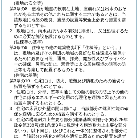
(敷地の安全等)
第3条の8
敷地が地盤の軟弱な土地、崖崩れ又は出水のおそ
れがある土地その他これらに類する土地であるときは、当
該敷地に地盤の改良、擁壁の設置等安全上必要な措置を講
ずるものとする。
2
敷地には、雨水及び汚水を有効に排出し、又は処理するた
めに必要な施設を設けるものとする。
(住棟等の基準)
第3条の9
住棟その他の建築物
(以下「住棟等」という。)
は、敷地内及びその周辺の地域の良好な居住環境を確保す
るために必要な日照、通風、採光、開放性及びプライバシ
ーの確保、災害の防止、騒音等による居住環境の阻害の防
止等を考慮して配置するものとする。
(住宅の基準)
第3条の10
住宅には、防火、避難及び防犯のための適切な
措置を講ずるものとする。
2
住宅には、外壁、窓等を通しての熱の損失の防止その他の
住宅に係るエネルギーの使用の合理化を適切に図るための
措置を講ずるものとする。
3
住宅の床及び外壁の開口部には、当該部分の遮音性能の確
保を適切に図るための措置を講ずるものとする。
4
住宅の構造耐力上主要な部分
(建築基準法施行令
(昭和25年
政令第338号)
第1条第3号に規定する構造耐力上主要な部分
をいう。以下同じ。)
及びこれと一体的に整備される部分に
は、当該部分の劣化の軽減を適切に図るための措置を講ず