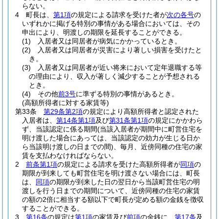
らない。
4
町長は、
第1項
の規定による請求を受けた者が
次の各号
の
いずれかに掲げる特別の事情がある場合においては、その
申出により、明渡しの期限を延長することができる。
(1)
入居者又は同居者が病気にかかっているとき。
(2)
入居者又は同居者が災害により著しい損害を受けたと
き。
(3)
入居者又は同居者が近い将来において定年退職する等
の理由により、収入が著しく減少することが予想される
とき。
(4)
その他
前3号
に準ずる特別の事情があるとき。
(高額所得者に対する家賃等)
第33条
第29条第2項
の規定により高額所得者と認定された
入居者は、
第14条第1項
及び
第31条第1項
の規定にかかわら
ず、当該認定に係る期間
(当該入居者が期間中に町営住宅を
明け渡した場合にあっては、当該認定の効力が生じる日か
ら当該明け渡しの日までの間)
、毎月、近傍同種の住宅の家
賃を支払わなければならない。
2
前条第1項
の規定による請求を受けた高額所得者が
同項
の
期限が到来しても町営住宅を明け渡さない場合には、町長
は、
同項
の期限が到来した日の翌日から当該町営住宅の明
渡しを行う日までの期間について、近傍同種の住宅の家賃
の額の2倍に相当する額以下で町長が定める額の金銭を徴収
することができる。
3
第16条
の規定は
第1項
の家賃及び
前項
の金銭に、
第17条
及