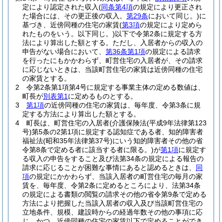
定により認定された収入
(
同条第4項
の規定により更正され
た場合には、その更正後の収入。
第29条
において同じ。)
に
基づき、近傍同種の住宅の家賃
(
第3項
の規定により定めら
れたものをいう。以下同じ。)
以下で令第2条に規定する方
法により算出した額とする。
ただし、入居者からの収入の
申告がない場合において、
第36条第1項
の規定による請求
を行ったにもかかわらず、町営住宅の入居者が、その請求
に応じないときは、当該町営住宅の家賃は近傍同種の住宅
の家賃とする。
2
令第2条第1項第4号に規定する事業主体の定める数値は、
町長が
別表第1
に定めるものとする。
3
第1項
の近傍同種の住宅の家賃は、毎年度、令第3条に規
定する方法により算出した額とする。
4
町長は、町営住宅の入居者
(介護保険法
(平成9年法律第123
号)
第5条の2第1項に規定する認知症である者、知的障害者
福祉法
(昭和35年法律第37号)
にいう知的障害者その他の省
令第8条で定める者に該当する者に限る。)
が
第1項
に規定す
る収入の申告をすること及び法第34条の規定による報告の
請求に応じることが困難な事情にあると認めるときは、
同
項
の規定にかかわらず、当該入居者の町営住宅の毎月の家
賃を、毎年度、令第2条に定めるところにより、法第34条
の規定による書類の閲覧の請求その他の省令第9条で定める
方法により把握した当該入居者の収入及び当該町営住宅の
立地条件、規模、建設時からの経過年数その他の事項に応
じ、かつ、近傍同種の住宅の家賃以下で定めることができ