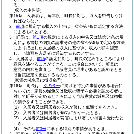
る。
(収入の申告等)
第15条
入居者は、毎年度、町長に対し、収入を申告しなけ
ればならない。
2
前項
に規定する収入の申告は、省令第7条に規定する方法
によるものとする。
3
町長は、
第1項
の規定による収入の申告又は法第34条の規
定による書類の閲覧の請求その他の省令第9条で定める方法
により把握した入居者の収入に基づき、収入の額を認定
し、当該額を入居者に通知するものとする。
4
入居者は、
前項
の認定に対し、町長の定めるところにより
意見を述べることができる。
この場合において、町長は、
意見の内容を審査し、当該意見に理由があると認めるとき
は当該認定を更正するものとする。
(家賃の減免又は徴収猶予)
第16条
町長は、
次の各号
に掲げる特別の事情がある場合に
おいては、家賃の減免又は徴収の猶予を必要と認める者に
対して町長が定めるところにより当該家賃の減免又は徴収
の猶予をすることができる。
(1)
入居者又は同居者の収入が著しく低額であるとき。
(2)
入居者又は同居者が病気にかかったとき。
(3)
入居者又は同居者が災害により著しい損害を受けたと
き。
(4)
その他
前3号
に準ずる特別の事情があるとき。