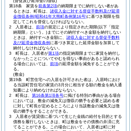
(督促及び延滞金の徴収)
第18条
家賃を
前条第2項
の納期限までに納付しない者があ
るときは、町長は、
諸収入金に対する督促手数料及び延滞
金徴収条例
(昭和41年大熊町条例第16号)
に基づき期限を指
定してこれを督促しなければならない。
2
入居者は、
前項
の規定により指定された期限
(以下「指定
納期限」という。)
までにその納付すべき金額を納付しない
ときは、納付すべき金額に、
諸収入金に対する督促手数料
及び延滞金徴収条例
に基づき算定した延滞金額を加算して
納付しなければならない。
3
町長は、入居者が
第1項
の指定納期限までに家賃を納付し
なかったことについてやむを得ない事由があると認められ
る場合においては、
前項
の延滞金額を減免することができ
る。
(敷金)
第19条
町営住宅への入居を許可された者は、入居時におけ
る当該町営住宅の家賃の3月分に相当する額の敷金を納入通
知書により納めなければならない。
2
町長は、
第16条第1項各号
に掲げる特別の事由がある場合
においては、敷金の減免又は徴収の猶予を必要と認める者
に対して町長が定めるところにより当該敷金の減免又は徴
収の猶予をすることができる。
3
入居者が賃貸借に基づいて生じた金銭の給付を目的とする
債務を履行しないときは、町は敷金をその債務の弁済に充
てることができる。この場合において、入居者は町に対