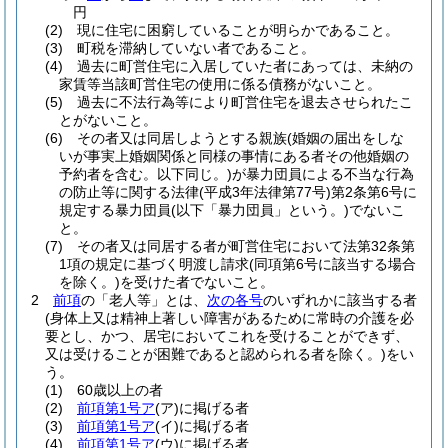
円
(2)
現に住宅に困窮していることが明らかであること。
(3)
町税を滞納していない者であること。
(4)
過去に町営住宅に入居していた者にあっては、未納の
家賃等当該町営住宅の使用に係る債務がないこと。
(5)
過去に不法行為等により町営住宅を退去させられたこ
とがないこと。
(6)
その者又は同居しようとする親族
(婚姻の届出をしな
いが事実上婚姻関係と同様の事情にある者その他婚姻の
予約者を含む。以下同じ。)
が暴力団員による不当な行為
の防止等に関する法律
(平成3年法律第77号)
第2条第6号に
規定する暴力団員
(以下「暴力団員」という。)
でないこ
と。
(7)
その者又は同居する者が町営住宅において法第32条第
1項の規定に基づく明渡し請求
(同項第6号に該当する場合
を除く。)
を受けた者でないこと。
2
前項
の「老人等」とは、
次の各号
のいずれかに該当する者
(身体上又は精神上著しい障害があるために常時の介護を必
要とし、かつ、居宅においてこれを受けることができず、
又は受けることが困難であると認められる者を除く。)
をい
う。
(1)
60歳以上の者
(2)
前項第1号ア
(ア)
に掲げる者
(3)
前項第1号ア
(イ)
に掲げる者
(4)
前項第1号ア
(ウ)
に掲げる者