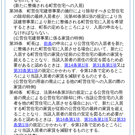
るものとする。
(新たに整備される町営住宅への入居)
第38条
町営住宅建替事業の施行により除却すべき公営住宅
の除却前の最終入居者が、法第40条第1項の規定により当
該建替事業により新たに整備される町営住宅に入居を希望
するときは、町長の定めるところにより、入居の申出をし
なければならない。
(公営住宅建替事業に係る家賃の特例)
第39条
町長は、
前条
の申出により公営住宅の入居者を新た
に整備された町営住宅に入居させる場合において、新たに
入居する町営住宅の家賃が従前の公営住宅の最終の家賃を
超えることとなり、当該入居者の居住の安定を図るため必
要があると認めるときは、
第14条第1項
、
第31条第1項
又は
第33条第1項
の規定にかかわらず、令第12条で定めるとこ
ろにより当該入居者の家賃を減額するものとする。
(公営住宅の用途の廃止による他の町営住宅への入居の際の
家賃の特例)
第40条
町長は、法第44条第3項の規定による公営住宅の用
途の廃止による公営住宅の除却に伴い当該公営住宅の入居
者を他の町営住宅に入居させる場合において、新たに入居
する町営住宅の家賃が従前の公営住宅の最終の家賃を超え
ることとなり、当該入居者の居住の安定を図るため必要が
あると認めるときは、
第14条第1項
、
第31条第1項
又は
第33
条第1項
の規定にかかわらず、令第12条で定めるところに
より当該入居者の家賃を減額するものとする。