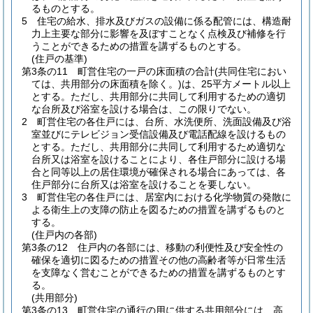
るものとする。
5
住宅の給水、排水及びガスの設備に係る配管には、構造耐
力上主要な部分に影響を及ぼすことなく点検及び補修を行
うことができるための措置を講ずるものとする。
(住戸の基準)
第3条の11
町営住宅の一戸の床面積の合計
(共同住宅におい
ては、共用部分の床面積を除く。)
は、25平方メートル以上
とする。
ただし、共用部分に共同して利用するための適切
な台所及び浴室を設ける場合は、この限りでない。
2
町営住宅の各住戸には、台所、水洗便所、洗面設備及び浴
室並びにテレビジョン受信設備及び電話配線を設けるもの
とする。
ただし、共用部分に共同して利用するため適切な
台所又は浴室を設けることにより、各住戸部分に設ける場
合と同等以上の居住環境が確保される場合にあっては、各
住戸部分に台所又は浴室を設けることを要しない。
3
町営住宅の各住戸には、居室内における化学物質の発散に
よる衛生上の支障の防止を図るための措置を講ずるものと
する。
(住戸内の各部)
第3条の12
住戸内の各部には、移動の利便性及び安全性の
確保を適切に図るための措置その他の高齢者等が日常生活
を支障なく営むことができるための措置を講ずるものとす
る。
(共用部分)
第3条の13
町営住宅の通行の用に供する共用部分には、高