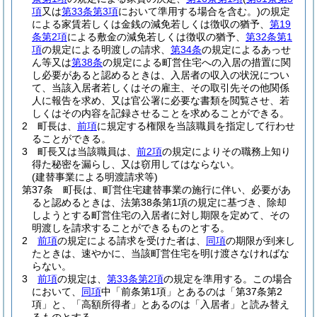
項
又は
第33条第3項
において準用する場合を含む。)
の規定
による家賃若しくは金銭の減免若しくは徴収の猶予、
第19
条第2項
による敷金の減免若しくは徴収の猶予、
第32条第1
項
の規定による明渡しの請求、
第34条
の規定によるあっせ
ん等又は
第38条
の規定による町営住宅への入居の措置に関
し必要があると認めるときは、入居者の収入の状況につい
て、当該入居者若しくはその雇主、その取引先その他関係
人に報告を求め、又は官公署に必要な書類を閲覧させ、若
しくはその内容を記録させることを求めることができる。
2
町長は、
前項
に規定する権限を当該職員を指定して行わせ
ることができる。
3
町長又は当該職員は、
前2項
の規定によりその職務上知り
得た秘密を漏らし、又は窃用してはならない。
(建替事業による明渡請求等)
第37条
町長は、町営住宅建替事業の施行に伴い、必要があ
ると認めるときは、法第38条第1項の規定に基づき、除却
しようとする町営住宅の入居者に対し期限を定めて、その
明渡しを請求することができるものとする。
2
前項
の規定による請求を受けた者は、
同項
の期限が到来し
たときは、速やかに、当該町営住宅を明け渡さなければな
らない。
3
前項
の規定は、
第33条第2項
の規定を準用する。
この場合
において、
同項
中「前条第1項」とあるのは「第37条第2
項」と、「高額所得者」とあるのは「入居者」と読み替え