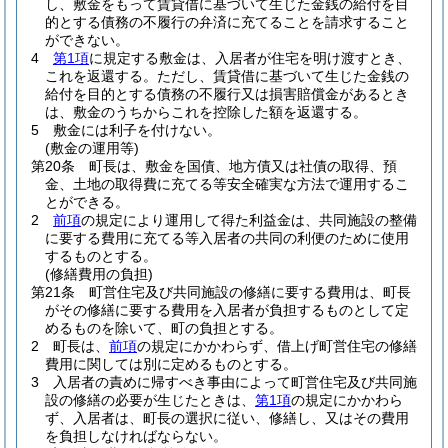
し、敷金をもって賃貸借に基づいて生じた金銭の給付を目
的とする債務の不履行の弁済に充てることを請求すること
ができない。
4
第1項
に規定する敷金は、入居者が住宅を明け渡すとき、
これを返還する。
ただし、賃貸借に基づいて生じた金銭の
給付を目的とする債務の不履行又は損害賠償金があるとき
は、敷金のうちからこれを控除した額を返還する。
5
敷金には利子を付けない。
(敷金の運用等)
第20条
町長は、敷金を国債、地方債又は社債の取得、預
金、土地の取得費に充てる等安全確実な方法で運用するこ
とができる。
2
前項
の規定により運用して得た利益金は、共同施設の整備
に要する費用に充てる等入居者の共同の利便のために使用
するものとする。
(修繕費用の負担)
第21条
町営住宅及び共同施設の修繕に要する費用は、町長
がその修繕に要する費用を入居者が負担するものとして定
めるものを除いて、町の負担とする。
2
町長は、
前項
の規定にかかわらず、借上げ町営住宅の修繕
費用に関しては別に定めるものとする。
3
入居者の責めに帰すべき事由によって町営住宅及び共同施
設の修繕の必要が生じたときは、
第1項
の規定にかかわら
ず、入居者は、町長の選択に従い、修繕し、又はその費用
を負担しなければならない。