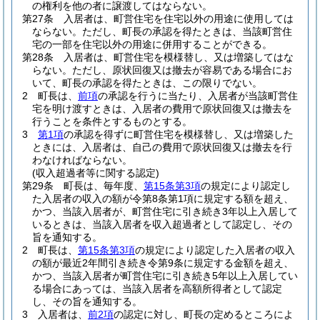
の権利を他の者に譲渡してはならない。
第27条
入居者は、町営住宅を住宅以外の用途に使用しては
ならない。
ただし、町長の承認を得たときは、当該町営住
宅の一部を住宅以外の用途に併用することができる。
第28条
入居者は、町営住宅を模様替し、又は増築してはな
らない。
ただし、原状回復又は撤去が容易である場合にお
いて、町長の承認を得たときは、この限りでない。
2
町長は、
前項
の承認を行うに当たり、入居者が当該町営住
宅を明け渡すときは、入居者の費用で原状回復又は撤去を
行うことを条件とするものとする。
3
第1項
の承認を得ずに町営住宅を模様替し、又は増築した
ときには、入居者は、自己の費用で原状回復又は撤去を行
わなければならない。
(収入超過者等に関する認定)
第29条
町長は、毎年度、
第15条第3項
の規定により認定し
た入居者の収入の額が令第8条第1項に規定する額を超え、
かつ、当該入居者が、町営住宅に引き続き3年以上入居して
いるときは、当該入居者を収入超過者として認定し、その
旨を通知する。
2
町長は、
第15条第3項
の規定により認定した入居者の収入
の額が最近2年間引き続き令第9条に規定する金額を超え、
かつ、当該入居者が町営住宅に引き続き5年以上入居してい
る場合にあっては、当該入居者を高額所得者として認定
し、その旨を通知する。
3
入居者は、
前2項
の認定に対し、町長の定めるところによ