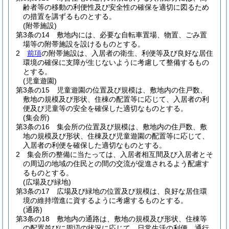
齢者等の移動の利便性及び安全性の確保を適切に図るため
の措置を講ずるものとする。
(附帯施設)
第3条の14
敷地内には、必要な自転車置場、物置、ごみ置
場等の附帯施設を設けるものとする。
2
前項
の附帯施設は、入居者の衛生、利便等及び良好な居住
環境の確保に支障が生じないように考慮して整備するもの
とする。
(児童遊園)
第3条の15
児童遊園の位置及び規模は、敷地内の住戸数、
敷地の規模及び形状、住棟の配置等に応じて、入居者の利
便及び児童等の安全を確保した適切なものとする。
(集会所)
第3条の16
集会所の位置及び規模は、敷地内の住戸数、敷
地の規模及び形状、住棟及び児童遊園の配置等に応じて、
入居者の利便を確保した適切なものとする。
2
集会所の整備に当たっては、入居者相互間及び入居者とそ
の周辺の地域の住民との間の交流が促進されるよう配慮す
るものとする。
(広場及び緑地)
第3条の17
広場及び緑地の位置及び規模は、良好な居住環
境の維持増進に資するように考慮するものとする。
(通路)
第3条の18
敷地内の通路は、敷地の規模及び形状、住棟等
の配置並びに周辺の状況に応じて、日常生活の利便、通行