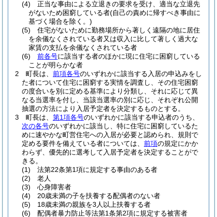
(4)
正当な事由による立退きの要求を受け、適当な立退先
がないため困窮している者
(自己の責めに帰すべき事由に
基づく場合を除く。)
(5)
住宅がないために勤務場所から著しく遠隔の地に居住
を余儀なくされている者又は収入に比して著しく過大な
家賃の支払を余儀なくされている者
(6)
前各号
に該当する者のほかに現に住宅に困窮している
ことが明らかな者
2
町長は、
前項各号
のいずれかに該当する入居の申込みをし
た者について住宅に困窮する実情を調査し、その住宅困窮
の度合いを別に定める基準により分類し、それに応じて異
なる当選率を付し、当該当選率の別に応じ、それぞれ公開
抽選の方法により入居予定者を決定するものとする。
3
町長は、
第1項各号
のいずれかに該当する申込者のうち、
次の各号
のいずれかに該当し、特に住宅に困窮しているた
めに速やかな町営住宅への入居が必要と認められ、規則で
定める要件を備えている者については、
前項
の規定にかか
わらず、優先的に選考して入居予定者を決定することがで
きる。
(1)
法第22条第1項に規定する事由のある者
(2)
老人
(3)
心身障害者
(4)
20歳未満の子を扶養する配偶者のない者
(5)
18歳未満の親族を3人以上扶養する者
(6)
配偶者暴力防止等法第1条第2項に規定する被害者