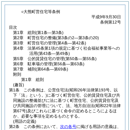
○大熊町営住宅等条例
平成9年9月30日
条例第12号
目次
第1章
総則
(第1条―第3条)
第2章
町営住宅の整備
(第3条の2―第3条の20)
第3章
町営住宅の管理
(第4条―第42条)
第4章
法第45条第1項の規定に基づく社会福祉事業等への
活用
(第43条―第49条)
第5章
公的賃貸住宅の管理
(第50条―第55条)
第6章
駐車場の管理
(第56条―第63条)
第7章
補則
(第64条―第69条)
附則
第1章
総則
(趣旨)
第1条
この条例は、公営住宅法
(昭和26年法律第193号。以
下「法」という。)
に基づく町営住宅、公的賃貸住宅及び共
同施設の整備並びに法に基づく町営住宅、公的賃貸住宅及
び共同施設の管理について、法、地方自治法
(昭和22年法律
第67号)
及びこれらに基づく命令の定めるところによるほ
か、必要な事項を定めるものとする。
(用語の定義)
第2条
この条例において、
次の各号
に掲げる用語の意義は、