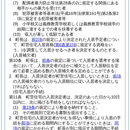
(7)
配偶者暴力防止等法第28条の2に規定する関係にある
相手からの暴力を受けた者
(8)
犯罪被害者等基本法
(平成16年法律第161号)
第2条第2
項に規定する犯罪被害者等
(9)
小学校又は義務教育学校若しくは義務教育学校就学の
始期に達するまでの者を扶養する者
(10)
収入が著しく低額である者
4
町長は、
前2項
の規定により決定された入居予定者につい
て、町営住宅入居資格
(
第6条第1項
に規定する資格をい
う。)
を調査して入居させるべき者を決定するものとする。
(入居補欠者)
第10条
町長は、
前条
の規定に基づいて入居者を選考する場
合において、入居決定者のほかに補欠として入居順位を定
めて必要と認める数の入居補欠者を定めることができる。
2
町長は、入居決定者が町営住宅に入居しないときは、
前項
の入居補欠者のうちから入居順位に従い入居者を決定しな
ければならない。
(住宅入居の手続)
第11条
町営住宅の入居決定者は、決定のあった日から10日
以内に、次に掲げる手続をしなければならない。
(1)
第19条
の規定により敷金を納付すること。
(2)
その他規則で定める書類を提出すること。
2
町営住宅の入居決定者がやむを得ない事情により入居の手
続を
前項
に定める期間内にすることができないときは、
同
項
の規定にかかわらず、町長が別に指示する期間内に手続