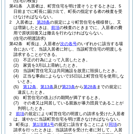
(住宅の検査)
第41条
入居者は、町営住宅を明け渡そうとするときは、5
日前までに町長に届け出て、町長の指定する者の検査を受
けなければならない。
2
入居者は、
第28条
の規定により町営住宅を模様替し、又
は増築したときは、
前項
の検査のときまでに、入居者の費
用で原状回復又は撤去を行わなければならない。
(住宅の明渡請求)
第42条
町長は、入居者が
次の各号
のいずれかに該当する場
合において、当該入居者に対し、当該町営住宅の明渡しを
請求することができる。
(1)
不正の行為によって入居したとき。
(2)
家賃を3月以上滞納したとき。
(3)
当該町営住宅又は共同施設を故意に毀損したとき。
(4)
正当な事由によらないで15日以上町営住宅を使用しな
いとき。
(5)
第12条
、
第13条
及び
第23条
から
第28条
までの規定に
違反したとき。
(6)
町営住宅の借上げの期間が満了するとき。
(7)
その者又は同居している親族が暴力団員であることが
判明したとき。
2
前項
の規定により町営住宅の明渡しの請求を受けた入居者
は、速やかに当該町営住宅を明け渡さなければならない。
3
町長は、
第1項第1号
の規定に該当することにより
同項
の
請求を行ったときは、当該請求を受けた者に対して、入居