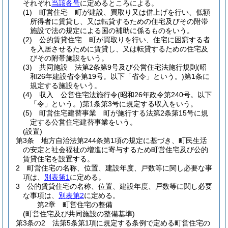
それぞれ
当該各号
に定めるところによる。
(1)
町営住宅 町が建設、買取り又は借上げを行い、低額
所得者に賃貸し、又は転貸するための住宅及びその附帯
施設で法の規定による国の補助に係るものをいう。
(2)
公的賃貸住宅 町が買取りを行い、住宅に困窮する者
を入居させるために賃貸し、又は転貸するための住宅及
びその附帯施設をいう。
(3)
共同施設 法第2条第9号及び公営住宅法施行規則
(昭
和26年建設省令第19号。以下「省令」という。)
第1条に
規定する施設をいう。
(4)
収入 公営住宅法施行令
(昭和26年政令第240号。以下
「令」という。)
第1条第3号に規定する収入をいう。
(5)
町営住宅建替事業 町が施行する法第2条第15号に規
定する公営住宅建替事業をいう。
(設置)
第3条
地方自治法第244条第1項の規定に基づき、町民生活
の安定と社会福祉の増進に寄与するため町営住宅及び公的
賃貸住宅を設置する。
2
町営住宅の名称、位置、建設年度、戸数等に関し必要な事
項は、
別表第1
に定める。
3
公的賃貸住宅の名称、位置、建設年度、戸数等に関し必要
な事項は、
別表第2
に定める。
第2章
町営住宅の整備
(町営住宅及び共同施設の整備基準)
第3条の2
法第5条第1項に規定する条例で定める町営住宅の