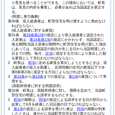
り意見を述べることができる。
この場合においては、町長
は、意見の内容を審査し、必要があれば当該認定を更正す
る。
(明渡し努力義務)
第30条
収入超過者は、町営住宅を明け渡すように努めなけ
ればならない。
(収入超過者に対する家賃)
第31条
第29条第1項
の規定により収入超過者と認定された
入居者は、
第14条第1項
の規定にかかわらず、当該認定に
係る期間
(当該入居者が期間中に町営住宅を明け渡した場合
にあっては、当該認定の効力が生じる日から当該明渡しの
日までの間)
、毎月、
次項
に規定する方法により算出した額
を家賃として支払わなければならない。
2
町長は、
前項
に定める家賃を算出しようとするときは、収
入超過者の収入を勘案し、近傍同種の住宅の家賃以下で令
第8条第2項に規定する方法によらなければならない。
3
第16条
から
第18条
までの規定は、
第1項
の家賃について準
用する。
(高額所得者に対する明渡請求)
第32条
町長は、高額所得者に対し、期限を定めて、当該町
営住宅の明渡しを請求するものとする。
2
前項
の期限は、
同項
の規定による請求をする日の翌日から
起算して6月を経過した日以後の日でなければならない。
3
第1項
の規定による請求を受けた者は、
同項
の期限が到来
したときは、速やかに当該町営住宅を明け渡さなければな