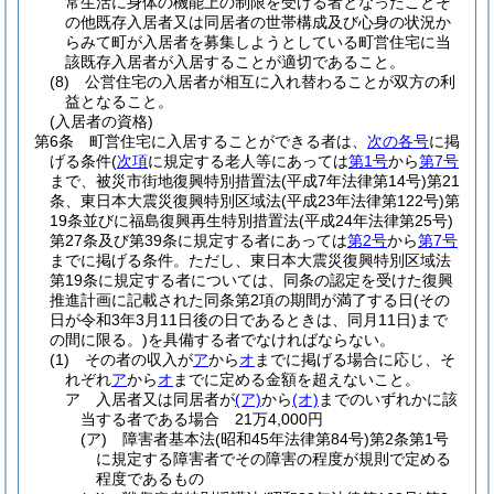
常生活に身体の機能上の制限を受ける者となったことそ
の他既存入居者又は同居者の世帯構成及び心身の状況か
らみて町が入居者を募集しようとしている町営住宅に当
該既存入居者が入居することが適切であること。
(8)
公営住宅の入居者が相互に入れ替わることが双方の利
益となること。
(入居者の資格)
第6条
町営住宅に入居することができる者は、
次の各号
に掲
げる条件
(
次項
に規定する老人等にあっては
第1号
から
第7号
まで、被災市街地復興特別措置法
(平成7年法律第14号)
第21
条、東日本大震災復興特別区域法
(平成23年法律第122号)
第
19条並びに福島復興再生特別措置法
(平成24年法律第25号)
第27条及び第39条に規定する者にあっては
第2号
から
第7号
までに掲げる条件。ただし、東日本大震災復興特別区域法
第19条に規定する者については、同条の認定を受けた復興
推進計画に記載された同条第2項の期間が満了する日
(その
日が令和3年3月11日後の日であるときは、同月11日)
まで
の間に限る。)
を具備する者でなければならない。
(1)
その者の収入が
ア
から
オ
までに掲げる場合に応じ、そ
れぞれ
ア
から
オ
までに定める金額を超えないこと。
ア
入居者又は同居者が
(ア)
から
(オ)
までのいずれかに該
当する者である場合 21万4,000円
(ア)
障害者基本法
(昭和45年法律第84号)
第2条第1号
に規定する障害者でその障害の程度が規則で定める
程度であるもの