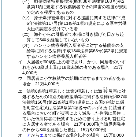
(イ)
戦傷病者特別援護法
(昭和38年法律第168号)
第2
条第1項に規定する戦傷病者でその障害の程度が規則
で定める程度であるもの
(ウ)
原子爆弾被爆者に対する援護に関する法律
(平成
6年法律第117号)
第11条第1項の規定による厚生労働
大臣の認定を受けている者
(エ)
海外からの引揚者で本邦に引き揚げた日から起
算して5年を経過していないもの
(オ)
ハンセン病療養所入所者等に対する補償金の支
給等に関する法律
(平成13年法律第63号)
第2条に規定
するハンセン病療養所入所者等
イ
入居者が60歳以上の者であり、かつ、同居者のいず
れもが60歳以上又は18歳未満の者である場合 21万
4,000円
ウ
同居者に小学校就学の始期に達するまでの者がある
場合 21万4,000円
じん
エ
法第8条第1項若しくは第3項若しくは激
災害に対
甚
処するための特別の財政援助等に関する法律
(昭和37年
法律第150号)
第22条第1項の規定による国の補助に係
る町営住宅又は法第8条第1項各号のいずれかに該当す
る場合において町が災害により滅失した住宅に居住し
ていた低所得者に転貸するために借り上げる町営住宅
に入居する者である場合 21万4,000円
(当該災害発生
の日から3年を経過した後は、15万8,000円)
オ
ア
から
エ
までに掲げる場合以外の場合 15万8,000