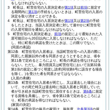
をしなければならない。
3
町長は、町営住宅の入居決定者が
第1項
又は
前項
に規定す
る期間内に
第1項
の手続をしないときは、町営住宅の入居の
決定を取り消すことができる。
4
町長は、町営住宅の入居決定者が
第1項
又は
第2項
の手続
をしたときは、当該入居決定者に対して速やかに町営住宅
の入居可能日を通知しなければならない。
5
町営住宅の入居決定者は、
前項
の規定により通知された入
居可能日から20日以内に入居しなければならない。
ただ
し、特に町長の承認を受けたときは、この限りでない。
(同居の承認)
第12条
町営住宅の入居者は、当該町営住宅への入居の際に
同居した親族以外の者を同居させようとするときは、省令
第11条で定めるところにより、町長の承認を得なければな
らない。
ただし、暴力団員又は町営住宅において法第32条
第1項の規定に基づく明渡し請求
(同項第6号に該当する場合
を除く。)
を受けた者を同居させてはならない。
(入居の承継)
第13条
町営住宅の入居者が死亡し、又は退去した場合にお
いて、その死亡時又は退去時に当該入居者と同居していた
者が引き続き当該町営住宅に居住するときは、
第6条
に規定
する資格を具備し、かつ、省令第12条で定めるところによ
り、町長の承認を得なければならない。
(家賃の決定)
第14条
町営住宅の毎月の家賃は、毎年度、
次条第3項
の規