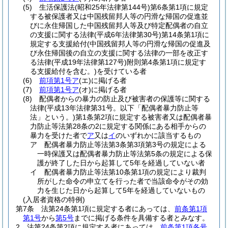
(5)
生活保護法
(昭和25年法律第144号)
第6条第1項に規定
する被保護者又は中国残留邦人等の円滑な帰国の促進並
びに永住帰国した中国残留邦人等及び特定配偶者の自立
の支援に関する法律
(平成6年法律第30号)
第14条第1項に
規定する支援給付
(中国残留邦人等の円滑な帰国の促進及
び永住帰国後の自立の支援に関する法律の一部を改正す
る法律
(平成19年法律第127号)
附則第4条第1項に規定す
る支援給付を含む。)
を受けている者
(6)
前項第1号ア
(エ)
に掲げる者
(7)
前項第1号ア
(オ)
に掲げる者
(8)
配偶者からの暴力の防止及び被害者の保護等に関する
法律
(平成13年法律第31号。以下「配偶者暴力防止等
法」という。)
第1条第2項に規定する被害者又は配偶者暴
力防止等法第28条の2に規定する関係にある相手からの
暴力を受けた者で
ア
又は
イ
のいずれかに該当するもの
ア
配偶者暴力防止等法第3条第3項第3号の規定による
一時保護又は配偶者暴力防止等法第5条の規定による保
護が終了した日から起算して5年を経過していない者
イ
配偶者暴力防止等法第10条第1項の規定により裁判
所がした命令の申立てを行った者で当該命令がその効
力を生じた日から起算して5年を経過していないもの
(入居者資格の特例)
第7条
法第24条第1項に規定する者にあっては、
前条第1項
第1号
から
第5号
までに掲げる条件を具備する者とみなす。
2
法第24条第2項に規定する者にあっては、
前条第1項各号