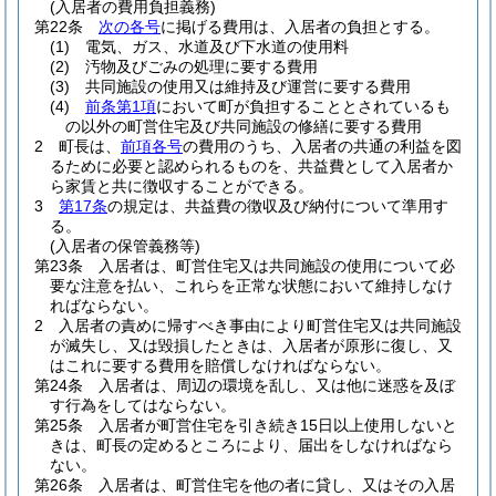
(入居者の費用負担義務)
第22条
次の各号
に掲げる費用は、入居者の負担とする。
(1)
電気、ガス、水道及び下水道の使用料
(2)
汚物及びごみの処理に要する費用
(3)
共同施設の使用又は維持及び運営に要する費用
(4)
前条第1項
において町が負担することとされているも
の以外の町営住宅及び共同施設の修繕に要する費用
2
町長は、
前項各号
の費用のうち、入居者の共通の利益を図
るために必要と認められるものを、共益費として入居者か
ら家賃と共に徴収することができる。
3
第17条
の規定は、共益費の徴収及び納付について準用す
る。
(入居者の保管義務等)
第23条
入居者は、町営住宅又は共同施設の使用について必
要な注意を払い、これらを正常な状態において維持しなけ
ればならない。
2
入居者の責めに帰すべき事由により町営住宅又は共同施設
が滅失し、又は毀損したときは、入居者が原形に復し、又
はこれに要する費用を賠償しなければならない。
第24条
入居者は、周辺の環境を乱し、又は他に迷惑を及ぼ
す行為をしてはならない。
第25条
入居者が町営住宅を引き続き15日以上使用しないと
きは、町長の定めるところにより、届出をしなければなら
ない。
第26条
入居者は、町営住宅を他の者に貸し、又はその入居