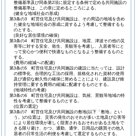
整備基準及び同条第2項に規定する条例で定める共同施設の
整備基準は、この章に定めるところによる。
(健全な地域社会の形成)
第3条の3
町営住宅及び共同施設は、その周辺の地域を含め
た健全な地域社会の形成に資するよう考慮して整備するも
のとする。
(良好な居住環境の確保)
第3条の4
町営住宅及び共同施設は、地震、津波その他の災
害等に対する安全、衛生、美観等を考慮し、入居者等にと
って安心かつ便利で快適なものとなるよう整備するものと
する。
(費用の縮減への配慮)
第3条の5
町営住宅及び共同施設の建設に当たっては、設計
の標準化、合理的な工法の採用、規格化された資材の使用
及び適切な耐久性の確保に努めることにより、建設及び維
持管理に要する費用の縮減に配慮するものとする。
(地域特性の考慮)
第3条の6
町営住宅及び共同施設は、気候、景観等地域の特
性を考慮して整備するものとする。
(位置の選定)
第3条の7
町営住宅及び共同施設の敷地
(以下「敷地」とい
う。)
の位置は、災害の発生のおそれが多い土地及び公害等
により居住環境が著しく阻害されるおそれがある土地をで
きる限り避け、かつ、通勤、通学、日用品の購買その他入
居者の日常生活の利便を考慮して選定するものとする。