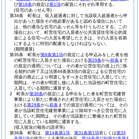
び
第18条
の規定は
第1項
の家賃にそれぞれ準用する。
(住宅のあっせん等)
第34条
町長は、収入超過者に対して当該収入超過者から申
出があった場合その他必要があると認める場合において
は、他の適当な住宅のあっせん等を行うものとする。
この
場合において、町営住宅の入居者が公共賃貸住宅等公的資
金による住宅への入居を希望したときは、その入居を容易
にするように特別の配慮をしなければならない。
(期間通算)
第35条
町長が
第8条第1項
の規定による申込みをした者を他
の町営住宅に入居させた場合における
第29条
から
前条
まで
の規定の適用については、その者が公営住宅の借上げに係
る契約の終了又は法第44条第3項の規定による公営住宅の
用途の廃止により明渡しをすべき公営住宅に入居していた
期間は、その者が明渡し後に入居した当該他の町営住宅に
入居している期間に通算する。
2
町長が
第38条
の規定による申出をした者を町営住宅建替
事業により新たに整備された町営住宅に入居させた場合に
おける
第29条
から
前条
までの規定の適用については、その
者が当該町営住宅建替事業により除却すべき公営住宅に入
居していた期間は、その者が当該新たに整備された町営住
宅に入居している期間に通算する。
(収入状況の報告の請求等)
第36条
町長は、
第14条第1項
、
第31条第1項
若しくは
第33
条第1項
の規定による家賃の決定、
第16条第1項
(
第31条第3