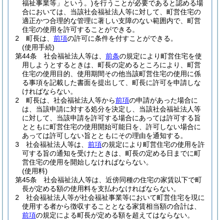
福祉事業等」という。)
を行うことが必要であると認める場
合においては、当該社会福祉法人等に対して、町営住宅の
適正かつ合理的な管理に著しい支障のない範囲内で、町営
住宅の使用を許可することができる。
2
町長は、
前項
の許可に条件を付すことができる。
(使用手続)
第44条
社会福祉法人等は、
前条
の規定により町営住宅を使
用しようとするときは、町長の定めるところにより、町営
住宅の使用目的、使用期間その他当該町営住宅の使用に係
る事項を記載した書面を提出して、町長に許可を申請しな
ければならない。
2
町長は、社会福祉法人等から
前項
の申請があった場合に
は、当該申請に対する処分を決定し、当該社会福祉法人等
に対して、当該申請を許可する場合にあっては許可する旨
とともに町営住宅の使用開始可能日を、許可しない場合に
あっては許可しない旨とともにその理由を通知する。
3
社会福祉法人等は、
前項
の規定により町営住宅の使用を許
可する旨の通知を受けたときは、町長の定める日までに町
営住宅の使用を開始しなければならない。
(使用料)
第45条
社会福祉法人等は、近傍同種の住宅の家賃以下で町
長が定める額の使用料を支払わなければならない。
2
社会福祉法人等が社会福祉事業等において町営住宅を現に
使用する者から徴収することとなる家賃相当額の合計は、
前項
の規定による町長が定める額を超えてはならない。