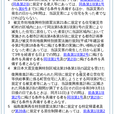
(
同条第2項
に規定する老人等にあっては、
同条第1項第1号
から
第6号
まで)
に掲げる条件を具備するほか、当該災害の
発生の日から3年間は、当該災害により住宅を失った者でな
ければならない。
3
被災市街地復興特別措置法第21条に規定する住宅被災市
町村の区域内において同法第5条第1項第1号の災害により
滅失した住宅に居住していた者並びに当該区域内において
実施される都市計画法第4条第15項に規定する都市計画事
業及び被災市街地復興特別措置法施行規則
(平成7年建設省
令第2号)
第18条各号に掲げる事業の実施に伴い移転が必要
となった者にあっては、当該災害の発生した日から起算し
て3年を経過する日までの間は、
前条第1項第2号
に掲げる
条件を具備する者を
同項第1号
及び
第2項
に掲げる条件を具
備する者とみなす。
4
東日本大震災復興特別区域法第19条第1項の認定を受けた
り
復興推進計画に定められた同項に規定する
災者公営住宅
罹
等供給事業に係る町営住宅に入居しようとする同項第2号に
規定する被災者等にあっては、当該復興推進計画に記載さ
れた同条第2項の期間が満了する日
(その日が令和3年3月11
日後の日であるときは、同月11日)
までの間は、
前条第1項
第2号
に掲げる条件を具備する者を
同項第1号
及び
第2項
に
掲げる条件を具備する者とみなす。
5
福島復興再生特別措置法第27条に規定する特定帰還者及
び
第39条
に規定する居住制限者にあっては、
前条第1項第2