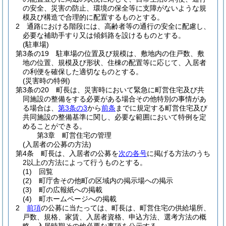
の安全、災害の防止、環境の保全等に支障がないような規
模及び構造で合理的に配置するものとする。
2
通路における階段には、高齢者等の通行の安全に配慮し、
必要な補助手すり又は傾斜路を設けるものとする。
(駐車場)
第3条の19
駐車場の位置及び規模は、敷地内の住戸数、敷
地の位置、規模及び形状、住棟の配置等に応じて、入居者
の利便を確保した適切なものとする。
(災害時の特例)
第3条の20
町長は、災害時において緊急に町営住宅及び共
同施設の整備をする必要がある場合その他特別の事情があ
る場合は、
第3条の3
から
前条
までに規定する町営住宅及び
共同施設の整備基準に関し、必要な範囲において特例を定
めることができる。
第3章
町営住宅の管理
(入居者の公募の方法)
第4条
町長は、入居者の公募を
次の各号
に掲げる方法のうち
2以上の方法によって行うものとする。
(1)
回覧
(2)
町庁舎その他町の区域内の掲示場への掲示
(3)
町の広報紙への掲載
(4)
町ホームページへの掲載
2
前項
の公募に当たっては、町長は、町営住宅の供給場所、
戸数、規格、家賃、入居者資格、申込方法、選考方法の概