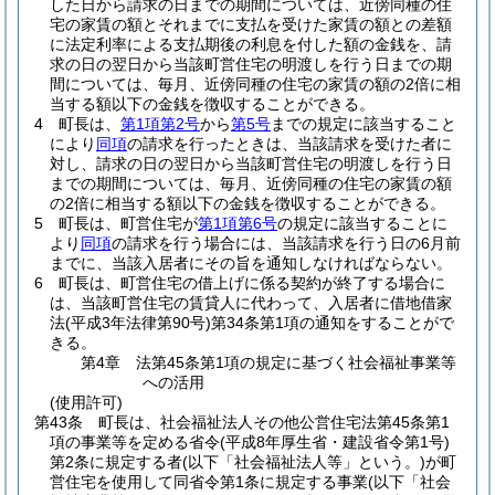
した日から請求の日までの期間については、近傍同種の住
宅の家賃の額とそれまでに支払を受けた家賃の額との差額
に法定利率による支払期後の利息を付した額の金銭を、請
求の日の翌日から当該町営住宅の明渡しを行う日までの期
間については、毎月、近傍同種の住宅の家賃の額の2倍に相
当する額以下の金銭を徴収することができる。
4
町長は、
第1項第2号
から
第5号
までの規定に該当すること
により
同項
の請求を行ったときは、当該請求を受けた者に
対し、請求の日の翌日から当該町営住宅の明渡しを行う日
までの期間については、毎月、近傍同種の住宅の家賃の額
の2倍に相当する額以下の金銭を徴収することができる。
5
町長は、町営住宅が
第1項第6号
の規定に該当することに
より
同項
の請求を行う場合には、当該請求を行う日の6月前
までに、当該入居者にその旨を通知しなければならない。
6
町長は、町営住宅の借上げに係る契約が終了する場合に
は、当該町営住宅の賃貸人に代わって、入居者に借地借家
法
(平成3年法律第90号)
第34条第1項の通知をすることがで
きる。
第4章
法第45条第1項の規定に基づく社会福祉事業等
への活用
(使用許可)
第43条
町長は、社会福祉法人その他公営住宅法第45条第1
項の事業等を定める省令
(平成8年厚生省・建設省令第1号)
第2条に規定する者
(以下「社会福祉法人等」という。)
が町
営住宅を使用して同省令第1条に規定する事業
(以下「社会