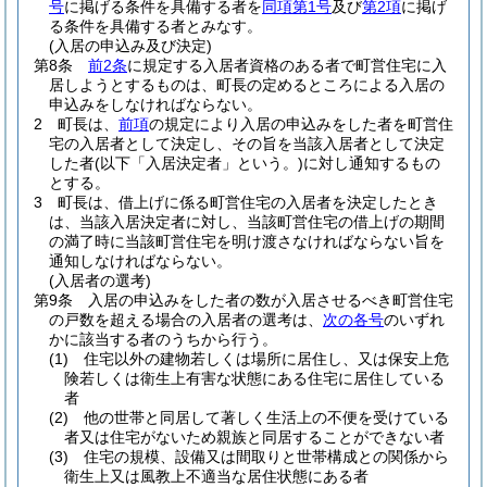
号
に掲げる条件を具備する者を
同項第1号
及び
第2項
に掲げ
る条件を具備する者とみなす。
(入居の申込み及び決定)
第8条
前2条
に規定する入居者資格のある者で町営住宅に入
居しようとするものは、町長の定めるところによる入居の
申込みをしなければならない。
2
町長は、
前項
の規定により入居の申込みをした者を町営住
宅の入居者として決定し、その旨を当該入居者として決定
した者
(以下「入居決定者」という。)
に対し通知するもの
とする。
3
町長は、借上げに係る町営住宅の入居者を決定したとき
は、当該入居決定者に対し、当該町営住宅の借上げの期間
の満了時に当該町営住宅を明け渡さなければならない旨を
通知しなければならない。
(入居者の選考)
第9条
入居の申込みをした者の数が入居させるべき町営住宅
の戸数を超える場合の入居者の選考は、
次の各号
のいずれ
かに該当する者のうちから行う。
(1)
住宅以外の建物若しくは場所に居住し、又は保安上危
険若しくは衛生上有害な状態にある住宅に居住している
者
(2)
他の世帯と同居して著しく生活上の不便を受けている
者又は住宅がないため親族と同居することができない者
(3)
住宅の規模、設備又は間取りと世帯構成との関係から
衛生上又は風教上不適当な居住状態にある者