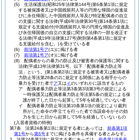
(5)
生活保護法
(昭和25年法律第144号)
第6条第1項に規定
する被保護者又は中国残留邦人等の円滑な帰国の促進並
びに永住帰国した中国残留邦人等及び特定配偶者の自立
の支援に関する法律
(平成6年法律第30号)
第14条第1項に
規定する支援給付
(中国残留邦人等の円滑な帰国の促進及
び永住帰国後の自立の支援に関する法律の一部を改正す
る法律
(平成19年法律第127号)
附則第4条第1項に規定す
る支援給付を含む。)
を受けている者
(6)
前項第1号ア
(エ)
に掲げる者
(7)
前項第1号ア
(オ)
に掲げる者
(8)
配偶者からの暴力の防止及び被害者の保護等に関する
法律
(平成13年法律第31号。以下「配偶者暴力防止等
法」という。)
第1条第2項に規定する被害者又は配偶者暴
力防止等法第28条の2に規定する関係にある相手からの
暴力を受けた者で
ア
又は
イ
のいずれかに該当するもの
ア
配偶者暴力防止等法第3条第3項第3号の規定による
一時保護又は配偶者暴力防止等法第5条の規定による保
護が終了した日から起算して5年を経過していない者
イ
配偶者暴力防止等法第10条第1項の規定により裁判
所がした命令の申立てを行った者で当該命令がその効
力を生じた日から起算して5年を経過していないもの
(入居者資格の特例)
第7条
法第24条第1項に規定する者にあっては、
前条第1項
第1号
から
第5号
までに掲げる条件を具備する者とみなす。
2
法第24条第2項に規定する者にあっては、
前条第1項各号