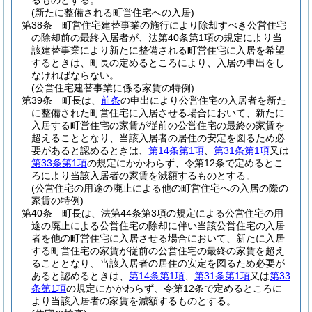
るものとする。
(新たに整備される町営住宅への入居)
第38条
町営住宅建替事業の施行により除却すべき公営住宅
の除却前の最終入居者が、法第40条第1項の規定により当
該建替事業により新たに整備される町営住宅に入居を希望
するときは、町長の定めるところにより、入居の申出をし
なければならない。
(公営住宅建替事業に係る家賃の特例)
第39条
町長は、
前条
の申出により公営住宅の入居者を新た
に整備された町営住宅に入居させる場合において、新たに
入居する町営住宅の家賃が従前の公営住宅の最終の家賃を
超えることとなり、当該入居者の居住の安定を図るため必
要があると認めるときは、
第14条第1項
、
第31条第1項
又は
第33条第1項
の規定にかかわらず、令第12条で定めるとこ
ろにより当該入居者の家賃を減額するものとする。
(公営住宅の用途の廃止による他の町営住宅への入居の際の
家賃の特例)
第40条
町長は、法第44条第3項の規定による公営住宅の用
途の廃止による公営住宅の除却に伴い当該公営住宅の入居
者を他の町営住宅に入居させる場合において、新たに入居
する町営住宅の家賃が従前の公営住宅の最終の家賃を超え
ることとなり、当該入居者の居住の安定を図るため必要が
あると認めるときは、
第14条第1項
、
第31条第1項
又は
第33
条第1項
の規定にかかわらず、令第12条で定めるところに
より当該入居者の家賃を減額するものとする。