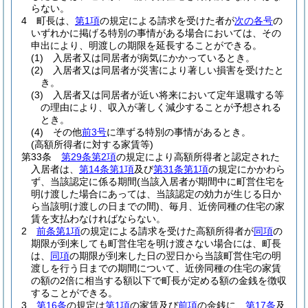
らない。
4
町長は、
第1項
の規定による請求を受けた者が
次の各号
の
いずれかに掲げる特別の事情がある場合においては、その
申出により、明渡しの期限を延長することができる。
(1)
入居者又は同居者が病気にかかっているとき。
(2)
入居者又は同居者が災害により著しい損害を受けたと
き。
(3)
入居者又は同居者が近い将来において定年退職する等
の理由により、収入が著しく減少することが予想される
とき。
(4)
その他
前3号
に準ずる特別の事情があるとき。
(高額所得者に対する家賃等)
第33条
第29条第2項
の規定により高額所得者と認定された
入居者は、
第14条第1項
及び
第31条第1項
の規定にかかわら
ず、当該認定に係る期間
(当該入居者が期間中に町営住宅を
明け渡した場合にあっては、当該認定の効力が生じる日か
ら当該明け渡しの日までの間)
、毎月、近傍同種の住宅の家
賃を支払わなければならない。
2
前条第1項
の規定による請求を受けた高額所得者が
同項
の
期限が到来しても町営住宅を明け渡さない場合には、町長
は、
同項
の期限が到来した日の翌日から当該町営住宅の明
渡しを行う日までの期間について、近傍同種の住宅の家賃
の額の2倍に相当する額以下で町長が定める額の金銭を徴収
することができる。
3
第16条
の規定は
第1項
の家賃及び
前項
の金銭に、
第17条
及