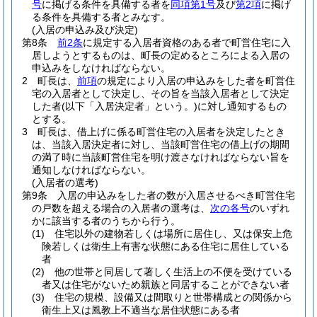
号
に掲げる条件を具備する者を
同項第1号
及び
第2項
に掲げ
る条件を具備する者とみなす。
(入居の申込み及び決定)
第8条
前2条
に規定する入居者資格のある者で町営住宅に入
居しようとするものは、町長の定めるところによる入居の
申込みをしなければならない。
2
町長は、
前項
の規定により入居の申込みをした者を町営住
宅の入居者として決定し、その旨を当該入居者として決定
した者
(以下「入居決定者」という。)
に対し通知するもの
とする。
3
町長は、借上げに係る町営住宅の入居者を決定したとき
は、当該入居決定者に対し、当該町営住宅の借上げの期間
の満了時に当該町営住宅を明け渡さなければならない旨を
通知しなければならない。
(入居者の選考)
第9条
入居の申込みをした者の数が入居させるべき町営住宅
の戸数を超える場合の入居者の選考は、
次の各号
のいずれ
かに該当する者のうちから行う。
(1)
住宅以外の建物若しくは場所に居住し、又は保安上危
険若しくは衛生上有害な状態にある住宅に居住している
者
(2)
他の世帯と同居して著しく生活上の不便を受けている
者又は住宅がないため親族と同居することができない者
(3)
住宅の規模、設備又は間取りと世帯構成との関係から
衛生上又は風教上不適当な居住状態にある者