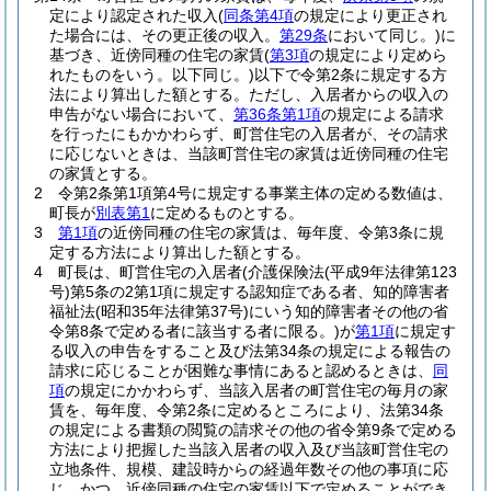
定により認定された収入
(
同条第4項
の規定により更正され
た場合には、その更正後の収入。
第29条
において同じ。)
に
基づき、近傍同種の住宅の家賃
(
第3項
の規定により定めら
れたものをいう。以下同じ。)
以下で令第2条に規定する方
法により算出した額とする。
ただし、入居者からの収入の
申告がない場合において、
第36条第1項
の規定による請求
を行ったにもかかわらず、町営住宅の入居者が、その請求
に応じないときは、当該町営住宅の家賃は近傍同種の住宅
の家賃とする。
2
令第2条第1項第4号に規定する事業主体の定める数値は、
町長が
別表第1
に定めるものとする。
3
第1項
の近傍同種の住宅の家賃は、毎年度、令第3条に規
定する方法により算出した額とする。
4
町長は、町営住宅の入居者
(介護保険法
(平成9年法律第123
号)
第5条の2第1項に規定する認知症である者、知的障害者
福祉法
(昭和35年法律第37号)
にいう知的障害者その他の省
令第8条で定める者に該当する者に限る。)
が
第1項
に規定す
る収入の申告をすること及び法第34条の規定による報告の
請求に応じることが困難な事情にあると認めるときは、
同
項
の規定にかかわらず、当該入居者の町営住宅の毎月の家
賃を、毎年度、令第2条に定めるところにより、法第34条
の規定による書類の閲覧の請求その他の省令第9条で定める
方法により把握した当該入居者の収入及び当該町営住宅の
立地条件、規模、建設時からの経過年数その他の事項に応
じ、かつ、近傍同種の住宅の家賃以下で定めることができ