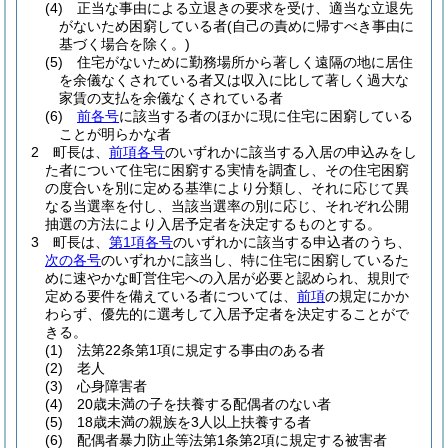
(4)
正当な事由による立退きの要求を受け、適当な立退先
がないため困窮している者
(自己の責めに帰すべき事由に
基づく場合を除く。)
(5)
住宅がないために勤務場所から著しく遠隔の地に居住
を余儀なくされている者又は収入に比して著しく過大な
家賃の支払を余儀なくされている者
(6)
前各号
に該当する者のほかに現に住宅に困窮している
ことが明らかな者
2
町長は、
前項各号
のいずれかに該当する入居の申込みをし
た者について住宅に困窮する実情を調査し、その住宅困窮
の度合いを別に定める基準により分類し、それに応じて異
なる当選率を付し、当該当選率の別に応じ、それぞれ公開
抽選の方法により入居予定者を決定するものとする。
3
町長は、
第1項各号
のいずれかに該当する申込者のうち、
次の各号
のいずれかに該当し、特に住宅に困窮しているた
めに速やかな町営住宅への入居が必要と認められ、規則で
定める要件を備えている者については、
前項
の規定にかか
わらず、優先的に選考して入居予定者を決定することがで
きる。
(1)
法第22条第1項に規定する事由のある者
(2)
老人
(3)
心身障害者
(4)
20歳未満の子を扶養する配偶者のない者
(5)
18歳未満の親族を3人以上扶養する者
(6)
配偶者暴力防止等法第1条第2項に規定する被害者