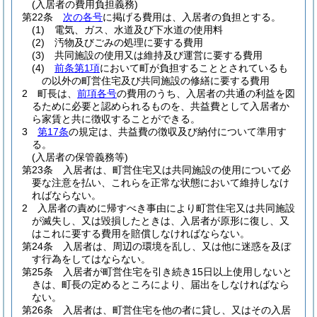
(入居者の費用負担義務)
第22条
次の各号
に掲げる費用は、入居者の負担とする。
(1)
電気、ガス、水道及び下水道の使用料
(2)
汚物及びごみの処理に要する費用
(3)
共同施設の使用又は維持及び運営に要する費用
(4)
前条第1項
において町が負担することとされているも
の以外の町営住宅及び共同施設の修繕に要する費用
2
町長は、
前項各号
の費用のうち、入居者の共通の利益を図
るために必要と認められるものを、共益費として入居者か
ら家賃と共に徴収することができる。
3
第17条
の規定は、共益費の徴収及び納付について準用す
る。
(入居者の保管義務等)
第23条
入居者は、町営住宅又は共同施設の使用について必
要な注意を払い、これらを正常な状態において維持しなけ
ればならない。
2
入居者の責めに帰すべき事由により町営住宅又は共同施設
が滅失し、又は毀損したときは、入居者が原形に復し、又
はこれに要する費用を賠償しなければならない。
第24条
入居者は、周辺の環境を乱し、又は他に迷惑を及ぼ
す行為をしてはならない。
第25条
入居者が町営住宅を引き続き15日以上使用しないと
きは、町長の定めるところにより、届出をしなければなら
ない。
第26条
入居者は、町営住宅を他の者に貸し、又はその入居