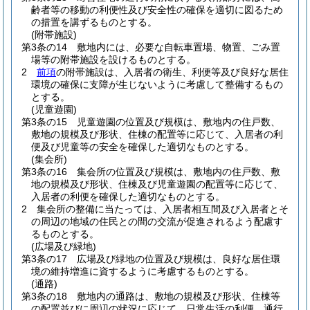
齢者等の移動の利便性及び安全性の確保を適切に図るため
の措置を講ずるものとする。
(附帯施設)
第3条の14
敷地内には、必要な自転車置場、物置、ごみ置
場等の附帯施設を設けるものとする。
2
前項
の附帯施設は、入居者の衛生、利便等及び良好な居住
環境の確保に支障が生じないように考慮して整備するもの
とする。
(児童遊園)
第3条の15
児童遊園の位置及び規模は、敷地内の住戸数、
敷地の規模及び形状、住棟の配置等に応じて、入居者の利
便及び児童等の安全を確保した適切なものとする。
(集会所)
第3条の16
集会所の位置及び規模は、敷地内の住戸数、敷
地の規模及び形状、住棟及び児童遊園の配置等に応じて、
入居者の利便を確保した適切なものとする。
2
集会所の整備に当たっては、入居者相互間及び入居者とそ
の周辺の地域の住民との間の交流が促進されるよう配慮す
るものとする。
(広場及び緑地)
第3条の17
広場及び緑地の位置及び規模は、良好な居住環
境の維持増進に資するように考慮するものとする。
(通路)
第3条の18
敷地内の通路は、敷地の規模及び形状、住棟等
の配置並びに周辺の状況に応じて、日常生活の利便、通行