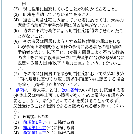
円
(2)
現に住宅に困窮していることが明らかであること。
(3)
町税を滞納していない者であること。
(4)
過去に町営住宅に入居していた者にあっては、未納の
家賃等当該町営住宅の使用に係る債務がないこと。
(5)
過去に不法行為等により町営住宅を退去させられたこ
とがないこと。
(6)
その者又は同居しようとする親族
(婚姻の届出をしな
いが事実上婚姻関係と同様の事情にある者その他婚姻の
予約者を含む。以下同じ。)
が暴力団員による不当な行為
の防止等に関する法律
(平成3年法律第77号)
第2条第6号に
規定する暴力団員
(以下「暴力団員」という。)
でないこ
と。
(7)
その者又は同居する者が町営住宅において法第32条第
1項の規定に基づく明渡し請求
(同項第6号に該当する場合
を除く。)
を受けた者でないこと。
2
前項
の「老人等」とは、
次の各号
のいずれかに該当する者
(身体上又は精神上著しい障害があるために常時の介護を必
要とし、かつ、居宅においてこれを受けることができず、
又は受けることが困難であると認められる者を除く。)
をい
う。
(1)
60歳以上の者
(2)
前項第1号ア
(ア)
に掲げる者
(3)
前項第1号ア
(イ)
に掲げる者
(4)
前項第1号ア
(ウ)
に掲げる者