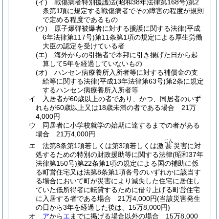
(イ)
戦傷病者特別援護法
(昭和38年法律第168号)
第2
条第1項に規定する戦傷病者でその障害の程度が規則
で定める程度であるもの
(ウ)
原子爆弾被爆者に対する援護に関する法律
(平成
6年法律第117号)
第11条第1項の規定による厚生労働
大臣の認定を受けている者
(エ)
海外からの引揚者で本邦に引き揚げた日から起
算して5年を経過していないもの
(オ)
ハンセン病療養所入所者等に対する補償金の支
給等に関する法律
(平成13年法律第63号)
第2条に規定
するハンセン病療養所入所者等
イ
入居者が60歳以上の者であり、かつ、同居者のいず
れもが60歳以上又は18歳未満の者である場合 21万
4,000円
ウ
同居者に小学校就学の始期に達するまでの者がある
場合 21万4,000円
じん
エ
法第8条第1項若しくは第3項若しくは激
災害に対
甚
処するための特別の財政援助等に関する法律
(昭和37年
法律第150号)
第22条第1項の規定による国の補助に係
る町営住宅又は法第8条第1項各号のいずれかに該当す
る場合において町が災害により滅失した住宅に居住し
ていた低所得者に転貸するために借り上げる町営住宅
に入居する者である場合 21万4,000円
(当該災害発生
の日から3年を経過した後は、15万8,000円)
オ
ア
から
エ
までに掲げる場合以外の場合 15万8,000