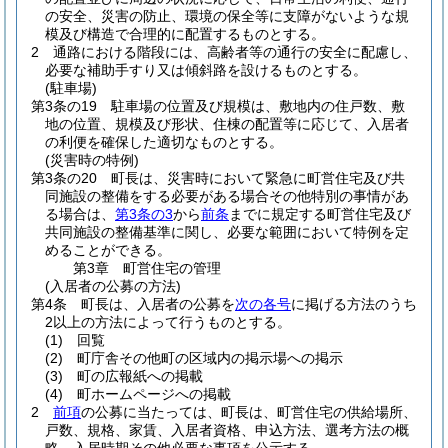
の安全、災害の防止、環境の保全等に支障がないような規
模及び構造で合理的に配置するものとする。
2
通路における階段には、高齢者等の通行の安全に配慮し、
必要な補助手すり又は傾斜路を設けるものとする。
(駐車場)
第3条の19
駐車場の位置及び規模は、敷地内の住戸数、敷
地の位置、規模及び形状、住棟の配置等に応じて、入居者
の利便を確保した適切なものとする。
(災害時の特例)
第3条の20
町長は、災害時において緊急に町営住宅及び共
同施設の整備をする必要がある場合その他特別の事情があ
る場合は、
第3条の3
から
前条
までに規定する町営住宅及び
共同施設の整備基準に関し、必要な範囲において特例を定
めることができる。
第3章
町営住宅の管理
(入居者の公募の方法)
第4条
町長は、入居者の公募を
次の各号
に掲げる方法のうち
2以上の方法によって行うものとする。
(1)
回覧
(2)
町庁舎その他町の区域内の掲示場への掲示
(3)
町の広報紙への掲載
(4)
町ホームページへの掲載
2
前項
の公募に当たっては、町長は、町営住宅の供給場所、
戸数、規格、家賃、入居者資格、申込方法、選考方法の概