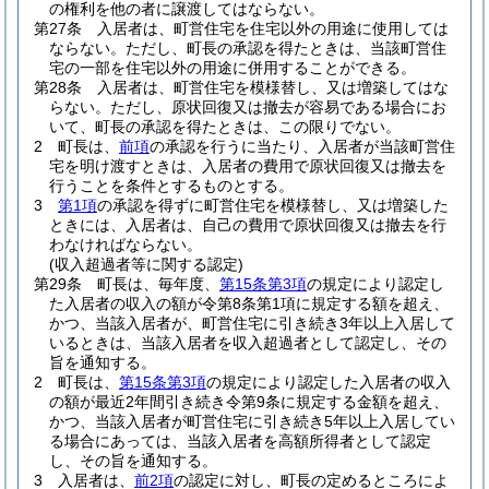
の権利を他の者に譲渡してはならない。
第27条
入居者は、町営住宅を住宅以外の用途に使用しては
ならない。
ただし、町長の承認を得たときは、当該町営住
宅の一部を住宅以外の用途に併用することができる。
第28条
入居者は、町営住宅を模様替し、又は増築してはな
らない。
ただし、原状回復又は撤去が容易である場合にお
いて、町長の承認を得たときは、この限りでない。
2
町長は、
前項
の承認を行うに当たり、入居者が当該町営住
宅を明け渡すときは、入居者の費用で原状回復又は撤去を
行うことを条件とするものとする。
3
第1項
の承認を得ずに町営住宅を模様替し、又は増築した
ときには、入居者は、自己の費用で原状回復又は撤去を行
わなければならない。
(収入超過者等に関する認定)
第29条
町長は、毎年度、
第15条第3項
の規定により認定し
た入居者の収入の額が令第8条第1項に規定する額を超え、
かつ、当該入居者が、町営住宅に引き続き3年以上入居して
いるときは、当該入居者を収入超過者として認定し、その
旨を通知する。
2
町長は、
第15条第3項
の規定により認定した入居者の収入
の額が最近2年間引き続き令第9条に規定する金額を超え、
かつ、当該入居者が町営住宅に引き続き5年以上入居してい
る場合にあっては、当該入居者を高額所得者として認定
し、その旨を通知する。
3
入居者は、
前2項
の認定に対し、町長の定めるところによ