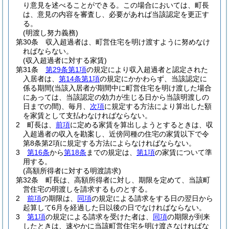
り意見を述べることができる。
この場合においては、町長
は、意見の内容を審査し、必要があれば当該認定を更正す
る。
(明渡し努力義務)
第30条
収入超過者は、町営住宅を明け渡すように努めなけ
ればならない。
(収入超過者に対する家賃)
第31条
第29条第1項
の規定により収入超過者と認定された
入居者は、
第14条第1項
の規定にかかわらず、当該認定に
係る期間
(当該入居者が期間中に町営住宅を明け渡した場合
にあっては、当該認定の効力が生じる日から当該明渡しの
日までの間)
、毎月、
次項
に規定する方法により算出した額
を家賃として支払わなければならない。
2
町長は、
前項
に定める家賃を算出しようとするときは、収
入超過者の収入を勘案し、近傍同種の住宅の家賃以下で令
第8条第2項に規定する方法によらなければならない。
3
第16条
から
第18条
までの規定は、
第1項
の家賃について準
用する。
(高額所得者に対する明渡請求)
第32条
町長は、高額所得者に対し、期限を定めて、当該町
営住宅の明渡しを請求するものとする。
2
前項
の期限は、
同項
の規定による請求をする日の翌日から
起算して6月を経過した日以後の日でなければならない。
3
第1項
の規定による請求を受けた者は、
同項
の期限が到来
したときは、速やかに当該町営住宅を明け渡さなければな