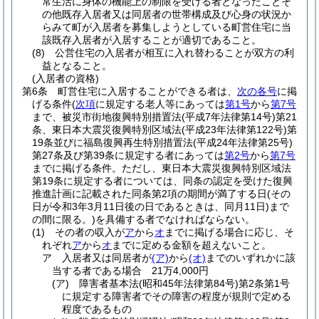
常生活に身体の機能上の制限を受ける者となったことそ
の他既存入居者又は同居者の世帯構成及び心身の状況か
らみて町が入居者を募集しようとしている町営住宅に当
該既存入居者が入居することが適切であること。
(8)
公営住宅の入居者が相互に入れ替わることが双方の利
益となること。
(入居者の資格)
第6条
町営住宅に入居することができる者は、
次の各号
に掲
げる条件
(
次項
に規定する老人等にあっては
第1号
から
第7号
まで、被災市街地復興特別措置法
(平成7年法律第14号)
第21
条、東日本大震災復興特別区域法
(平成23年法律第122号)
第
19条並びに福島復興再生特別措置法
(平成24年法律第25号)
第27条及び第39条に規定する者にあっては
第2号
から
第7号
までに掲げる条件。ただし、東日本大震災復興特別区域法
第19条に規定する者については、同条の認定を受けた復興
推進計画に記載された同条第2項の期間が満了する日
(その
日が令和3年3月11日後の日であるときは、同月11日)
まで
の間に限る。)
を具備する者でなければならない。
(1)
その者の収入が
ア
から
オ
までに掲げる場合に応じ、そ
れぞれ
ア
から
オ
までに定める金額を超えないこと。
ア
入居者又は同居者が
(ア)
から
(オ)
までのいずれかに該
当する者である場合 21万4,000円
(ア)
障害者基本法
(昭和45年法律第84号)
第2条第1号
に規定する障害者でその障害の程度が規則で定める
程度であるもの