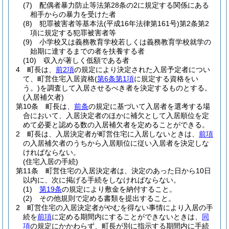
(7)
配偶者暴力防止等法第28条の2に規定する関係にある
相手からの暴力を受けた者
(8)
犯罪被害者等基本法
(平成16年法律第161号)
第2条第2
項に規定する犯罪被害者等
(9)
小学校又は義務教育学校若しくは義務教育学校就学の
始期に達するまでの者を扶養する者
(10)
収入が著しく低額である者
4
町長は、
前2項
の規定により決定された入居予定者につい
て、町営住宅入居資格
(
第6条第1項
に規定する資格をい
う。)
を調査して入居させるべき者を決定するものとする。
(入居補欠者)
第10条
町長は、
前条
の規定に基づいて入居者を選考する場
合において、入居決定者のほかに補欠として入居順位を定
めて必要と認める数の入居補欠者を定めることができる。
2
町長は、入居決定者が町営住宅に入居しないときは、
前項
の入居補欠者のうちから入居順位に従い入居者を決定しな
ければならない。
(住宅入居の手続)
第11条
町営住宅の入居決定者は、決定のあった日から10日
以内に、次に掲げる手続をしなければならない。
(1)
第19条
の規定により敷金を納付すること。
(2)
その他規則で定める書類を提出すること。
2
町営住宅の入居決定者がやむを得ない事情により入居の手
続を
前項
に定める期間内にすることができないときは、
同
項
の規定にかかわらず、町長が別に指示する期間内に手続