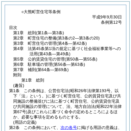
○大熊町営住宅等条例
平成9年9月30日
条例第12号
目次
第1章
総則
(第1条―第3条)
第2章
町営住宅の整備
(第3条の2―第3条の20)
第3章
町営住宅の管理
(第4条―第42条)
第4章
法第45条第1項の規定に基づく社会福祉事業等への
活用
(第43条―第49条)
第5章
公的賃貸住宅の管理
(第50条―第55条)
第6章
駐車場の管理
(第56条―第63条)
第7章
補則
(第64条―第69条)
附則
第1章
総則
(趣旨)
第1条
この条例は、公営住宅法
(昭和26年法律第193号。以
下「法」という。)
に基づく町営住宅、公的賃貸住宅及び共
同施設の整備並びに法に基づく町営住宅、公的賃貸住宅及
び共同施設の管理について、法、地方自治法
(昭和22年法律
第67号)
及びこれらに基づく命令の定めるところによるほ
か、必要な事項を定めるものとする。
(用語の定義)
第2条
この条例において、
次の各号
に掲げる用語の意義は、