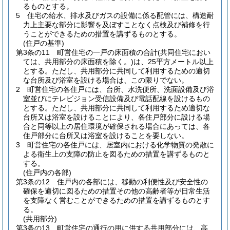
るものとする。
5
住宅の給水、排水及びガスの設備に係る配管には、構造耐
力上主要な部分に影響を及ぼすことなく点検及び補修を行
うことができるための措置を講ずるものとする。
(住戸の基準)
第3条の11
町営住宅の一戸の床面積の合計
(共同住宅におい
ては、共用部分の床面積を除く。)
は、25平方メートル以上
とする。
ただし、共用部分に共同して利用するための適切
な台所及び浴室を設ける場合は、この限りでない。
2
町営住宅の各住戸には、台所、水洗便所、洗面設備及び浴
室並びにテレビジョン受信設備及び電話配線を設けるもの
とする。
ただし、共用部分に共同して利用するため適切な
台所又は浴室を設けることにより、各住戸部分に設ける場
合と同等以上の居住環境が確保される場合にあっては、各
住戸部分に台所又は浴室を設けることを要しない。
3
町営住宅の各住戸には、居室内における化学物質の発散に
よる衛生上の支障の防止を図るための措置を講ずるものと
する。
(住戸内の各部)
第3条の12
住戸内の各部には、移動の利便性及び安全性の
確保を適切に図るための措置その他の高齢者等が日常生活
を支障なく営むことができるための措置を講ずるものとす
る。
(共用部分)
第3条の13
町営住宅の通行の用に供する共用部分には、高