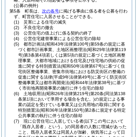
略、入居時期その他必要な事項を公示する。
(公募の例外)
第5条
町長は、
次の各号
に掲げる事由に係る者を公募を行わ
ず、町営住宅に入居させることができる。
(1)
災害による住宅の滅失
(2)
不良住宅の撤去
(3)
公営住宅の借上げに係る契約の終了
(4)
公営住宅建替事業による公営住宅の除却
(5)
都市計画法
(昭和43年法律第100号)
第59条の規定に基
づく都市計画事業、土地区画整理法
(昭和29年法律第119
号)
第3条第4項若しくは第5項の規定に基づく土地区画整
理事業、大都市地域における住宅及び住宅地の供給の促
進に関する特別措置法
(昭和50年法律第67号)
に基づく住
宅街区整備事業、密集市街地における防災街区の整備の
促進に関する法律
(平成9年法律第49号)
に基づく防災街区
整備事業又は都市再開発法
(昭和44年法律第38号)
に基づ
く市街地再開発事業の施行に伴う住宅の除却
(6)
土地収用法
(昭和26年法律第219号)
第20条
(同法第138
条第1項において準用する場合を含む。)
の規定による事
業の認定を受けている事業又は公共用地の取得に関する
特別措置法
(昭和36年法律第150号)
第2条に規定する特定
公共事業の執行に伴う住宅の除却
(7)
現に公営住宅に入居している者
(以下この号において
「既存入居者」という。)
の同居者の人数に増減があった
こと、既存入居者又は同居人が加齢、病気等によって日