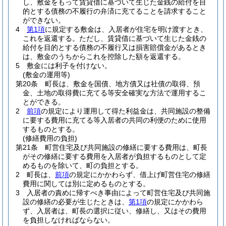
し、敷金をもって賃貸借に基づいて生じた金銭の給付を目
的とする債務の不履行の弁済に充てることを請求すること
ができない。
4
第1項
に規定する敷金は、入居者が住宅を明け渡すとき、
これを返還する。
ただし、賃貸借に基づいて生じた金銭の
給付を目的とする債務の不履行又は損害賠償金があるとき
は、敷金のうちからこれを控除した額を返還する。
5
敷金には利子を付けない。
(敷金の運用等)
第20条
町長は、敷金を国債、地方債又は社債の取得、預
金、土地の取得費に充てる等安全確実な方法で運用するこ
とができる。
2
前項
の規定により運用して得た利益金は、共同施設の整備
に要する費用に充てる等入居者の共同の利便のために使用
するものとする。
(修繕費用の負担)
第21条
町営住宅及び共同施設の修繕に要する費用は、町長
がその修繕に要する費用を入居者が負担するものとして定
めるものを除いて、町の負担とする。
2
町長は、
前項
の規定にかかわらず、借上げ町営住宅の修繕
費用に関しては別に定めるものとする。
3
入居者の責めに帰すべき事由によって町営住宅及び共同施
設の修繕の必要が生じたときは、
第1項
の規定にかかわら
ず、入居者は、町長の選択に従い、修繕し、又はその費用
を負担しなければならない。