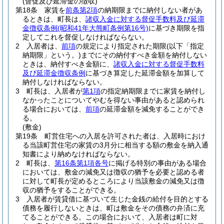
(督促及び延滞金の徴収)
第18条
家賃を
前条第2項
の納期限までに納付しない者があ
るときは、町長は、
諸収入金に対する督促手数料及び延滞
金徴収条例
(昭和41年大熊町条例第16号)
に基づき期限を指
定してこれを督促しなければならない。
2
入居者は、
前項
の規定により指定された期限
(以下「指定
納期限」という。)
までにその納付すべき金額を納付しない
ときは、納付すべき金額に、
諸収入金に対する督促手数料
及び延滞金徴収条例
に基づき算定した延滞金額を加算して
納付しなければならない。
3
町長は、入居者が
第1項
の指定納期限までに家賃を納付し
なかったことについてやむを得ない事由があると認められ
る場合においては、
前項
の延滞金額を減免することができ
る。
(敷金)
第19条
町営住宅への入居を許可された者は、入居時におけ
る当該町営住宅の家賃の3月分に相当する額の敷金を納入通
知書により納めなければならない。
2
町長は、
第16条第1項各号
に掲げる特別の事由がある場合
においては、敷金の減免又は徴収の猶予を必要と認める者
に対して町長が定めるところにより当該敷金の減免又は徴
収の猶予をすることができる。
3
入居者が賃貸借に基づいて生じた金銭の給付を目的とする
債務を履行しないときは、町は敷金をその債務の弁済に充
てることができる。この場合において、入居者は町に対