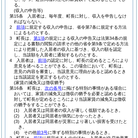
る。
(収入の申告等)
第15条
入居者は、毎年度、町長に対し、収入を申告しなけ
ればならない。
2
前項
に規定する収入の申告は、省令第7条に規定する方法
によるものとする。
3
町長は、
第1項
の規定による収入の申告又は法第34条の規
定による書類の閲覧の請求その他の省令第9条で定める方法
により把握した入居者の収入に基づき、収入の額を認定
し、当該額を入居者に通知するものとする。
4
入居者は、
前項
の認定に対し、町長の定めるところにより
意見を述べることができる。
この場合において、町長は、
意見の内容を審査し、当該意見に理由があると認めるとき
は当該認定を更正するものとする。
(家賃の減免又は徴収猶予)
第16条
町長は、
次の各号
に掲げる特別の事情がある場合に
おいては、家賃の減免又は徴収の猶予を必要と認める者に
対して町長が定めるところにより当該家賃の減免又は徴収
の猶予をすることができる。
(1)
入居者又は同居者の収入が著しく低額であるとき。
(2)
入居者又は同居者が病気にかかったとき。
(3)
入居者又は同居者が災害により著しい損害を受けたと
き。
(4)
その他
前3号
に準ずる特別の事情があるとき。