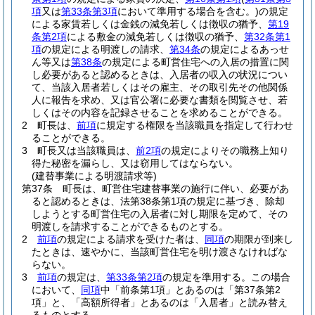
項
又は
第33条第3項
において準用する場合を含む。)
の規定
による家賃若しくは金銭の減免若しくは徴収の猶予、
第19
条第2項
による敷金の減免若しくは徴収の猶予、
第32条第1
項
の規定による明渡しの請求、
第34条
の規定によるあっせ
ん等又は
第38条
の規定による町営住宅への入居の措置に関
し必要があると認めるときは、入居者の収入の状況につい
て、当該入居者若しくはその雇主、その取引先その他関係
人に報告を求め、又は官公署に必要な書類を閲覧させ、若
しくはその内容を記録させることを求めることができる。
2
町長は、
前項
に規定する権限を当該職員を指定して行わせ
ることができる。
3
町長又は当該職員は、
前2項
の規定によりその職務上知り
得た秘密を漏らし、又は窃用してはならない。
(建替事業による明渡請求等)
第37条
町長は、町営住宅建替事業の施行に伴い、必要があ
ると認めるときは、法第38条第1項の規定に基づき、除却
しようとする町営住宅の入居者に対し期限を定めて、その
明渡しを請求することができるものとする。
2
前項
の規定による請求を受けた者は、
同項
の期限が到来し
たときは、速やかに、当該町営住宅を明け渡さなければな
らない。
3
前項
の規定は、
第33条第2項
の規定を準用する。
この場合
において、
同項
中「前条第1項」とあるのは「第37条第2
項」と、「高額所得者」とあるのは「入居者」と読み替え