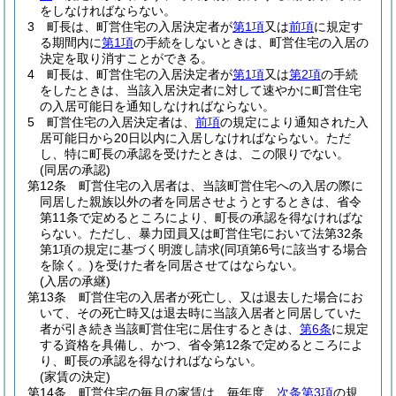
をしなければならない。
3
町長は、町営住宅の入居決定者が
第1項
又は
前項
に規定す
る期間内に
第1項
の手続をしないときは、町営住宅の入居の
決定を取り消すことができる。
4
町長は、町営住宅の入居決定者が
第1項
又は
第2項
の手続
をしたときは、当該入居決定者に対して速やかに町営住宅
の入居可能日を通知しなければならない。
5
町営住宅の入居決定者は、
前項
の規定により通知された入
居可能日から20日以内に入居しなければならない。
ただ
し、特に町長の承認を受けたときは、この限りでない。
(同居の承認)
第12条
町営住宅の入居者は、当該町営住宅への入居の際に
同居した親族以外の者を同居させようとするときは、省令
第11条で定めるところにより、町長の承認を得なければな
らない。
ただし、暴力団員又は町営住宅において法第32条
第1項の規定に基づく明渡し請求
(同項第6号に該当する場合
を除く。)
を受けた者を同居させてはならない。
(入居の承継)
第13条
町営住宅の入居者が死亡し、又は退去した場合にお
いて、その死亡時又は退去時に当該入居者と同居していた
者が引き続き当該町営住宅に居住するときは、
第6条
に規定
する資格を具備し、かつ、省令第12条で定めるところによ
り、町長の承認を得なければならない。
(家賃の決定)
第14条
町営住宅の毎月の家賃は、毎年度、
次条第3項
の規