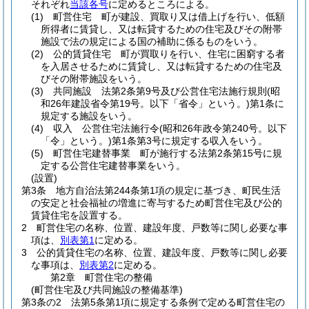
それぞれ
当該各号
に定めるところによる。
(1)
町営住宅 町が建設、買取り又は借上げを行い、低額
所得者に賃貸し、又は転貸するための住宅及びその附帯
施設で法の規定による国の補助に係るものをいう。
(2)
公的賃貸住宅 町が買取りを行い、住宅に困窮する者
を入居させるために賃貸し、又は転貸するための住宅及
びその附帯施設をいう。
(3)
共同施設 法第2条第9号及び公営住宅法施行規則
(昭
和26年建設省令第19号。以下「省令」という。)
第1条に
規定する施設をいう。
(4)
収入 公営住宅法施行令
(昭和26年政令第240号。以下
「令」という。)
第1条第3号に規定する収入をいう。
(5)
町営住宅建替事業 町が施行する法第2条第15号に規
定する公営住宅建替事業をいう。
(設置)
第3条
地方自治法第244条第1項の規定に基づき、町民生活
の安定と社会福祉の増進に寄与するため町営住宅及び公的
賃貸住宅を設置する。
2
町営住宅の名称、位置、建設年度、戸数等に関し必要な事
項は、
別表第1
に定める。
3
公的賃貸住宅の名称、位置、建設年度、戸数等に関し必要
な事項は、
別表第2
に定める。
第2章
町営住宅の整備
(町営住宅及び共同施設の整備基準)
第3条の2
法第5条第1項に規定する条例で定める町営住宅の