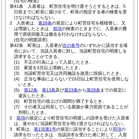
(住宅の検査)
第41条
入居者は、町営住宅を明け渡そうとするときは、5
日前までに町長に届け出て、町長の指定する者の検査を受
けなければならない。
2
入居者は、
第28条
の規定により町営住宅を模様替し、又
は増築したときは、
前項
の検査のときまでに、入居者の費
用で原状回復又は撤去を行わなければならない。
(住宅の明渡請求)
第42条
町長は、入居者が
次の各号
のいずれかに該当する場
合において、当該入居者に対し、当該町営住宅の明渡しを
請求することができる。
(1)
不正の行為によって入居したとき。
(2)
家賃を3月以上滞納したとき。
(3)
当該町営住宅又は共同施設を故意に毀損したとき。
(4)
正当な事由によらないで15日以上町営住宅を使用しな
いとき。
(5)
第12条
、
第13条
及び
第23条
から
第28条
までの規定に
違反したとき。
(6)
町営住宅の借上げの期間が満了するとき。
(7)
その者又は同居している親族が暴力団員であることが
判明したとき。
2
前項
の規定により町営住宅の明渡しの請求を受けた入居者
は、速やかに当該町営住宅を明け渡さなければならない。
3
町長は、
第1項第1号
の規定に該当することにより
同項
の
請求を行ったときは、当該請求を受けた者に対して、入居