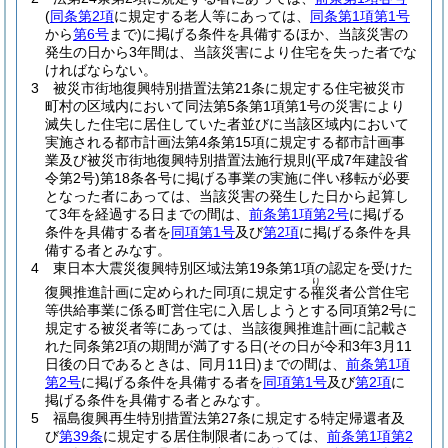
(
同条第2項
に規定する老人等にあっては、
同条第1項第1号
から
第6号
まで)
に掲げる条件を具備するほか、当該災害の
発生の日から3年間は、当該災害により住宅を失った者でな
ければならない。
3
被災市街地復興特別措置法第21条に規定する住宅被災市
町村の区域内において同法第5条第1項第1号の災害により
滅失した住宅に居住していた者並びに当該区域内において
実施される都市計画法第4条第15項に規定する都市計画事
業及び被災市街地復興特別措置法施行規則
(平成7年建設省
令第2号)
第18条各号に掲げる事業の実施に伴い移転が必要
となった者にあっては、当該災害の発生した日から起算し
て3年を経過する日までの間は、
前条第1項第2号
に掲げる
条件を具備する者を
同項第1号
及び
第2項
に掲げる条件を具
備する者とみなす。
4
東日本大震災復興特別区域法第19条第1項の認定を受けた
り
復興推進計画に定められた同項に規定する
災者公営住宅
罹
等供給事業に係る町営住宅に入居しようとする同項第2号に
規定する被災者等にあっては、当該復興推進計画に記載さ
れた同条第2項の期間が満了する日
(その日が令和3年3月11
日後の日であるときは、同月11日)
までの間は、
前条第1項
第2号
に掲げる条件を具備する者を
同項第1号
及び
第2項
に
掲げる条件を具備する者とみなす。
5
福島復興再生特別措置法第27条に規定する特定帰還者及
び
第39条
に規定する居住制限者にあっては、
前条第1項第2