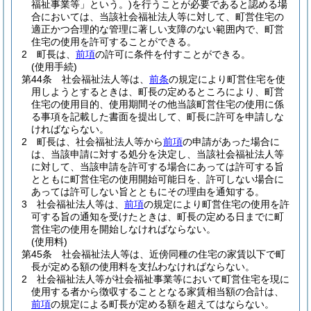
福祉事業等」という。)
を行うことが必要であると認める場
合においては、当該社会福祉法人等に対して、町営住宅の
適正かつ合理的な管理に著しい支障のない範囲内で、町営
住宅の使用を許可することができる。
2
町長は、
前項
の許可に条件を付すことができる。
(使用手続)
第44条
社会福祉法人等は、
前条
の規定により町営住宅を使
用しようとするときは、町長の定めるところにより、町営
住宅の使用目的、使用期間その他当該町営住宅の使用に係
る事項を記載した書面を提出して、町長に許可を申請しな
ければならない。
2
町長は、社会福祉法人等から
前項
の申請があった場合に
は、当該申請に対する処分を決定し、当該社会福祉法人等
に対して、当該申請を許可する場合にあっては許可する旨
とともに町営住宅の使用開始可能日を、許可しない場合に
あっては許可しない旨とともにその理由を通知する。
3
社会福祉法人等は、
前項
の規定により町営住宅の使用を許
可する旨の通知を受けたときは、町長の定める日までに町
営住宅の使用を開始しなければならない。
(使用料)
第45条
社会福祉法人等は、近傍同種の住宅の家賃以下で町
長が定める額の使用料を支払わなければならない。
2
社会福祉法人等が社会福祉事業等において町営住宅を現に
使用する者から徴収することとなる家賃相当額の合計は、
前項
の規定による町長が定める額を超えてはならない。