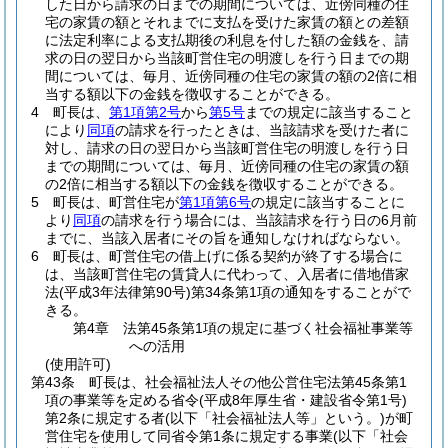
した日から請求の日までの期間については、近傍同種の住
宅の家賃の額とそれまでに支払を受けた家賃の額との差額
に法定利率による支払期後の利息を付した額の金銭を、請
求の日の翌日から当該町営住宅の明渡しを行う日までの期
間については、毎月、近傍同種の住宅の家賃の額の2倍に相
当する額以下の金銭を徴収することができる。
4
町長は、
第1項第2号
から
第5号
までの規定に該当すること
により
同項
の請求を行ったときは、当該請求を受けた者に
対し、請求の日の翌日から当該町営住宅の明渡しを行う日
までの期間については、毎月、近傍同種の住宅の家賃の額
の2倍に相当する額以下の金銭を徴収することができる。
5
町長は、町営住宅が
第1項第6号
の規定に該当することに
より
同項
の請求を行う場合には、当該請求を行う日の6月前
までに、当該入居者にその旨を通知しなければならない。
6
町長は、町営住宅の借上げに係る契約が終了する場合に
は、当該町営住宅の賃貸人に代わって、入居者に借地借家
法
(平成3年法律第90号)
第34条第1項の通知をすることがで
きる。
第4章
法第45条第1項の規定に基づく社会福祉事業等
への活用
(使用許可)
第43条
町長は、社会福祉法人その他公営住宅法第45条第1
項の事業等を定める省令
(平成8年厚生省・建設省令第1号)
第2条に規定する者
(以下「社会福祉法人等」という。)
が町
営住宅を使用して同省令第1条に規定する事業
(以下「社会