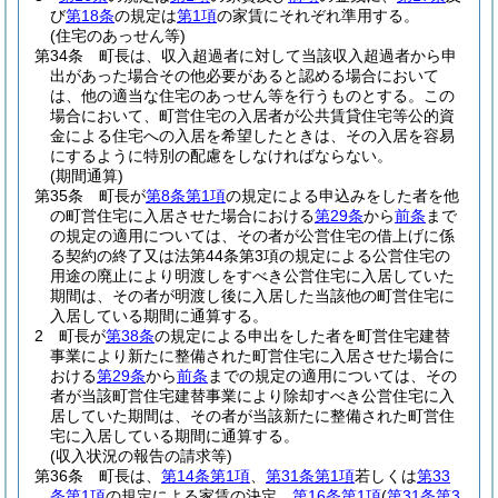
び
第18条
の規定は
第1項
の家賃にそれぞれ準用する。
(住宅のあっせん等)
第34条
町長は、収入超過者に対して当該収入超過者から申
出があった場合その他必要があると認める場合において
は、他の適当な住宅のあっせん等を行うものとする。
この
場合において、町営住宅の入居者が公共賃貸住宅等公的資
金による住宅への入居を希望したときは、その入居を容易
にするように特別の配慮をしなければならない。
(期間通算)
第35条
町長が
第8条第1項
の規定による申込みをした者を他
の町営住宅に入居させた場合における
第29条
から
前条
まで
の規定の適用については、その者が公営住宅の借上げに係
る契約の終了又は法第44条第3項の規定による公営住宅の
用途の廃止により明渡しをすべき公営住宅に入居していた
期間は、その者が明渡し後に入居した当該他の町営住宅に
入居している期間に通算する。
2
町長が
第38条
の規定による申出をした者を町営住宅建替
事業により新たに整備された町営住宅に入居させた場合に
おける
第29条
から
前条
までの規定の適用については、その
者が当該町営住宅建替事業により除却すべき公営住宅に入
居していた期間は、その者が当該新たに整備された町営住
宅に入居している期間に通算する。
(収入状況の報告の請求等)
第36条
町長は、
第14条第1項
、
第31条第1項
若しくは
第33
条第1項
の規定による家賃の決定、
第16条第1項
(
第31条第3