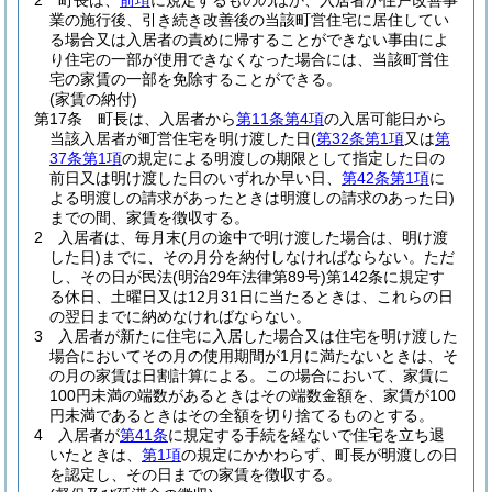
2
町長は、
前項
に規定するもののほか、入居者が住戸改善事
業の施行後、引き続き改善後の当該町営住宅に居住してい
る場合又は入居者の責めに帰することができない事由によ
り住宅の一部が使用できなくなった場合には、当該町営住
宅の家賃の一部を免除することができる。
(家賃の納付)
第17条
町長は、入居者から
第11条第4項
の入居可能日から
当該入居者が町営住宅を明け渡した日
(
第32条第1項
又は
第
37条第1項
の規定による明渡しの期限として指定した日の
前日又は明け渡した日のいずれか早い日、
第42条第1項
に
よる明渡しの請求があったときは明渡しの請求のあった日)
までの間、家賃を徴収する。
2
入居者は、毎月末
(月の途中で明け渡した場合は、明け渡
した日)
までに、その月分を納付しなければならない。
ただ
し、その日が民法
(明治29年法律第89号)
第142条に規定す
る休日、土曜日又は12月31日に当たるときは、これらの日
の翌日までに納めなければならない。
3
入居者が新たに住宅に入居した場合又は住宅を明け渡した
場合においてその月の使用期間が1月に満たないときは、そ
の月の家賃は日割計算による。
この場合において、家賃に
100円未満の端数があるときはその端数金額を、家賃が100
円未満であるときはその全額を切り捨てるものとする。
4
入居者が
第41条
に規定する手続を経ないで住宅を立ち退
いたときは、
第1項
の規定にかかわらず、町長が明渡しの日
を認定し、その日までの家賃を徴収する。