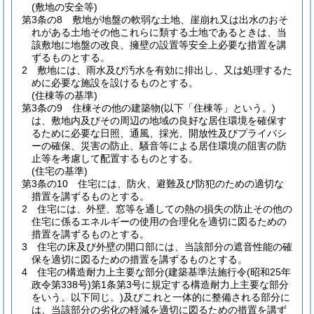
(敷地の安全等)
第3条の8
敷地が地盤の軟弱な土地、崖崩れ又は出水のおそ
れがある土地その他これらに類する土地であるときは、当
該敷地に地盤の改良、擁壁の設置等安全上必要な措置を講
ずるものとする。
2
敷地には、雨水及び汚水を有効に排出し、又は処理するた
めに必要な施設を設けるものとする。
(住棟等の基準)
第3条の9
住棟その他の建築物
(以下「住棟等」という。)
は、敷地内及びその周辺の地域の良好な居住環境を確保す
るために必要な日照、通風、採光、開放性及びプライバシ
ーの確保、災害の防止、騒音等による居住環境の阻害の防
止等を考慮して配置するものとする。
(住宅の基準)
第3条の10
住宅には、防火、避難及び防犯のための適切な
措置を講ずるものとする。
2
住宅には、外壁、窓等を通しての熱の損失の防止その他の
住宅に係るエネルギーの使用の合理化を適切に図るための
措置を講ずるものとする。
3
住宅の床及び外壁の開口部には、当該部分の遮音性能の確
保を適切に図るための措置を講ずるものとする。
4
住宅の構造耐力上主要な部分
(建築基準法施行令
(昭和25年
政令第338号)
第1条第3号に規定する構造耐力上主要な部分
をいう。以下同じ。)
及びこれと一体的に整備される部分に
は、当該部分の劣化の軽減を適切に図るための措置を講ず