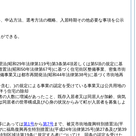
格、申込方法、選考方法の概略、入居時期その他必要な事項を公示
とができる。
理法
(昭和29年法律第119号)
第3条第4項若しくは第5項の規定に基
措置法
(昭和50年法律第67号)
に基づく住宅街区整備事業、密集市街
備事業又は都市再開発法
(昭和44年法律第38号)
に基づく市街地再
を含む。)
の規定による事業の認定を受けている事業又は公共用地の
伴う住宅の除却
者の人数に増減があったこと、既存入居者又は同居人が加齢、病気
は同居者の世帯構成及び心身の状況からみて町が入居者を募集しよ
等にあっては
第1号
から
第7号
まで、被災市街地復興特別措置法
(平
並びに福島復興再生特別措置法
(平成24年法律第25号)
第27条及び第39
特別区域法第19条に規定する者については、同条の認定を受けた