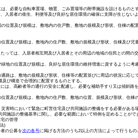
には、必要な自転車置場、物置、ごみ置場等の附帯施設を設けるものと
は、入居者の衛生、利便等及び良好な居住環境の確保に支障が生じない
園の位置及び規模は、敷地内の住戸数、敷地の規模及び形状、住棟の配
の位置及び規模は、敷地内の住戸数、敷地の規模及び形状、住棟及び児
当たっては、入居者相互間及び入居者とその周辺の地域の住民との間の
び緑地の位置及び規模は、良好な居住環境の維持増進に資するように考
の通路は、敷地の規模及び形状、住棟等の配置並びに周辺の状況に応じ
模及び構造で合理的に配置するものとする。
段には、高齢者等の通行の安全に配慮し、必要な補助手すり又は傾斜路
の位置及び規模は、敷地内の住戸数、敷地の位置、規模及び形状、住棟
、災害時において緊急に町営住宅及び共同施設の整備をする必要がある
共同施設の整備基準に関し、必要な範囲において特例を定めることがで
住宅の管理
法)
居者の公募を
次の各号
に掲げる方法のうち2以上の方法によって行うもの