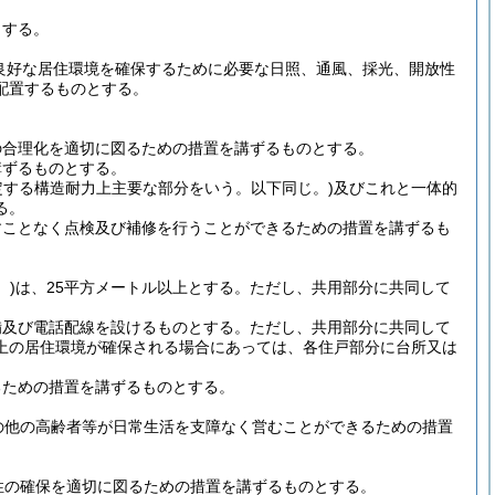
とする。
良好な居住環境を確保するために必要な日照、通風、採光、開放性
配置するものとする。
の合理化を適切に図るための措置を講ずるものとする。
講ずるものとする。
定する構造耐力上主要な部分をいう。以下同じ。)
及びこれと一体的
る。
すことなく点検及び補修を行うことができるための措置を講ずるも
。)
は、25平方メートル以上とする。
ただし、共用部分に共同して
備及び電話配線を設けるものとする。
ただし、共用部分に共同して
上の居住環境が確保される場合にあっては、各住戸部分に台所又は
るための措置を講ずるものとする。
の他の高齢者等が日常生活を支障なく営むことができるための措置
性の確保を適切に図るための措置を講ずるものとする。