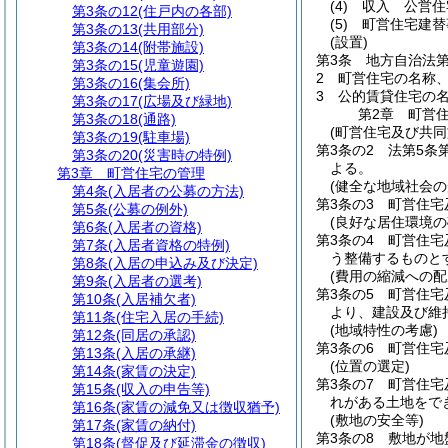
(4)
収入 公営住
第3条の12
(住戸内の各部)
(5)
町営住宅建替
第3条の13
(共用部分)
(設置)
第3条の14
(附帯施設)
第3条
地方自治法第
第3条の15
(児童遊園)
2
町営住宅の名称
第3条の16
(集会所)
3
公的賃貸住宅の
第3条の17
(広場及び緑地)
第2章
町営
第3条の18
(通路)
(町営住宅及び共同
第3条の19
(駐車場)
第3条の2
法第5条
第3条の20
(災害時の特例)
よる。
第3章
町営住宅の管理
(健全な地域社会の
第4条
(入居者の公募の方法)
第3条の3
町営住宅
第5条
(公募の例外)
(良好な居住環境の
第6条
(入居者の資格)
第3条の4
町営住宅
第7条
(入居者資格の特例)
う整備するものと
第8条
(入居の申込み及び決定)
(費用の縮減への配
第9条
(入居者の選考)
第3条の5
町営住宅
第10条
(入居補欠者)
より、建設及び維
第11条
(住宅入居の手続)
(地域特性の考慮)
第12条
(同居の承認)
第3条の6
町営住宅
第13条
(入居の承継)
(位置の選定)
第14条
(家賃の決定)
第3条の7
町営住宅
第15条
(収入の申告等)
れがある土地をで
第16条
(家賃の減免又は徴収猶予)
(敷地の安全等)
第17条
(家賃の納付)
第3条の8
敷地が地
第18条
(督促及び延滞金の徴収)