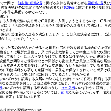
までの間は、
前条第1項第2号
に掲げる条件を具備する者を
同項第1号
及び
措置法第27条に規定する特定帰還者及び
第39条
に規定する居住制限者
げる条件を具備する者とみなす。
決定)
する入居者資格のある者で町営住宅に入居しようとするものは、町長の
規定により入居の申込みをした者を町営住宅の入居者として決定し、そ
のとする。
に係る町営住宅の入居者を決定したときは、当該入居決定者に対し、当
通知しなければならない。
みをした者の数が入居させるべき町営住宅の戸数を超える場合の入居者
物若しくは場所に居住し、又は保安上危険若しくは衛生上有害な状態に
居して著しく生活上の不便を受けている者又は住宅がないため親族と同
設備又は間取りと世帯構成との関係から衛生上又は風教上不適当な居住
よる立退きの要求を受け、適当な立退先がないため困窮している者
(自
めに勤務場所から著しく遠隔の地に居住を余儀なくされている者又は収
する者のほかに現に住宅に困窮していることが明らかな者
号
のいずれかに該当する入居の申込みをした者について住宅に困窮する
異なる当選率を付し、当該当選率の別に応じ、それぞれ公開抽選の方法
号
のいずれかに該当する申込者のうち、
次の各号
のいずれかに該当し、
定める要件を備えている者については、
前項
の規定にかかわらず、優先
1項に規定する事由のある者
子を扶養する配偶者のない者