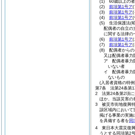
(1)
60歳以上の者
(2)
前項第1号ア
(
(3)
前項第1号ア
(
(4)
前項第1号ア
(
(5)
生活保護法
(
配偶者の自立の
に関する法律の
(6)
前項第1号ア
(
(7)
前項第1号ア
(
(8)
配偶者からの
又は配偶者暴力
ア
配偶者暴力
いない者
イ
配偶者暴力
ないもの
(入居者資格の特例
第7条
法第24条第
2
法第24条第2項
ほか、当該災害の
3
被災市街地復興特
該区域内において
掲げる事業の実施
を具備する者を
同
4
東日本大震災復興
うとする同項第2