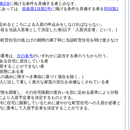
第2項
に掲げる条件を具備する者とみなす。
にあっては、
前条第1項第2号
に掲げる条件を具備する者を
同項第1
定めるところによる入居の申込みをしなければならない。
の旨を当該入居者として決定した者
(以下「入居決定者」という。)
該町営住宅の借上げの期間の満了時に当該町営住宅を明け渡さなけ
の選考は、
次の各号
のいずれかに該当する者のうちから行う。
ある住宅に居住している者
居することができない者
状態にある者
己の責めに帰すべき事由に基づく場合を除く。)
入に比して著しく過大な家賃の支払を余儀なくされている者
実情を調査し、その住宅困窮の度合いを別に定める基準により分類
により入居予定者を決定するものとする。
特に住宅に困窮しているために速やかな町営住宅への入居が必要と
的に選考して入居予定者を決定することができる。