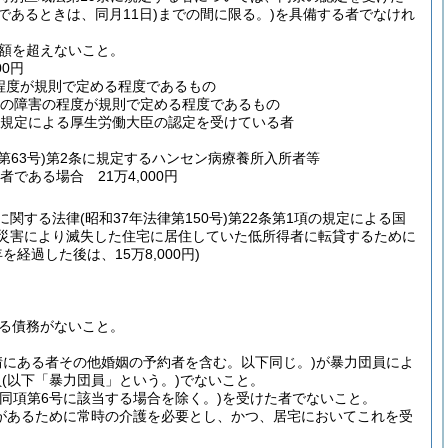
であるときは、同月11日)
までの間に限る。)
を具備する者でなけれ
額を超えないこと。
0円
程度が規則で定める程度であるもの
その障害の程度が規則で定める程度であるもの
の規定による厚生労働大臣の認定を受けている者
第63号)
第2条に規定するハンセン病療養所入所者等
である場合 21万4,000円
に関する法律
(昭和37年法律第150号)
第22条第1項の規定による国
が災害により滅失した住宅に居住していた低所得者に転貸するために
を経過した後は、15万8,000円)
る債務がないこと。
情にある者その他婚姻の予約者を含む。以下同じ。)
が暴力団員によ
員
(以下「暴力団員」という。)
でないこと。
(同項第6号に該当する場合を除く。)
を受けた者でないこと。
があるために常時の介護を必要とし、かつ、居宅においてこれを受