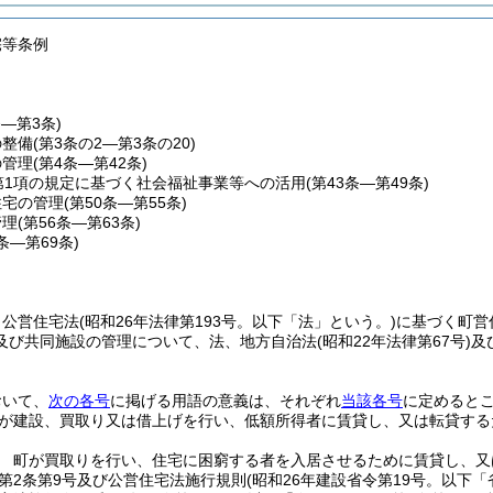
宅等条例
条―第3条)
の整備
(第3条の2―第3条の20)
の管理
(第4条―第42条)
第1項の規定に基づく社会福祉事業等への活用
(第43条―第49条)
住宅の管理
(第50条―第55条)
管理
(第56条―第63条)
4条―第69条)
、公営住宅法
(昭和26年法律第193号。以下「法」という。)
に基づく町営
及び共同施設の管理について、法、地方自治法
(昭和22年法律第67号)
及
おいて、
次の各号
に掲げる用語の意義は、それぞれ
当該各号
に定めると
が建設、買取り又は借上げを行い、低額所得者に賃貸し、又は転貸する
 町が買取りを行い、住宅に困窮する者を入居させるために賃貸し、又
第2条第9号及び公営住宅法施行規則
(昭和26年建設省令第19号。以下「