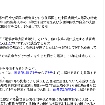
人等の円滑な帰国の促進並びに永住帰国した中国残留邦人等及び特定
(中国残留邦人等の円滑な帰国の促進及び永住帰国後の自立の支援
支援給付を含む。)
を受けている者
以下「配偶者暴力防止等法」という。)
第1条第2項に規定する被害者
ア
又は
イ
のいずれかに該当するもの
法第5条の規定による保護が終了した日から起算して5年を経過して
者で当該命令がその効力を生じた日から起算して5年を経過してい
件を具備する者とみなす。
あっては、
同条第1項第1号
から
第6号
まで)
に掲げる条件を具備する
ない。
第1項第1号の災害により滅失した住宅に居住していた者並びに当
街地復興特別措置法施行規則
(平成7年建設省令第2号)
第18条各号に
算して3年を経過する日までの間は、
前条第1項第2号
に掲げる条件
り
に規定する
災者公営住宅等供給事業に係る町営住宅に入居しよ
罹
2項の期間が満了する日
(その日が令和3年3月11日後の日であると