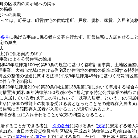
町の区域内の掲示場への掲示
の掲載
ジへの掲載
たっては、町長は、町営住宅の供給場所、戸数、規格、家賃、入居者資
の各号
に掲げる事由に係る者を公募を行わず、町営住宅に入居させるこ
宅の滅失
去
上げに係る契約の終了
事業による公営住宅の除却
昭和43年法律第100号)
第59条の規定に基づく都市計画事業、土地区画整
理事業、大都市地域における住宅及び住宅地の供給の促進に関する特別
街区の整備の促進に関する法律
(平成9年法律第49号)
に基づく防災街区整
に伴う住宅の除却
昭和26年法律第219号)
第20条
(同法第138条第1項において準用する場合
別措置法
(昭和36年法律第150号)
第2条に規定する特定公共事業の執行に
に入居している者
(以下この号において「既存入居者」という。)
の同居
生活に身体の機能上の制限を受ける者となったことその他既存入居者又
営住宅に当該既存入居者が入居することが適切であること。
居者が相互に入れ替わることが双方の利益となること。
入居することができる者は、
次の各号
に掲げる条件
(
次項
に規定する老人
第21条、東日本大震災復興特別区域法
(平成23年法律第122号)
第19条
あっては
第2号
から
第7号
までに掲げる条件。ただし、東日本大震災復興