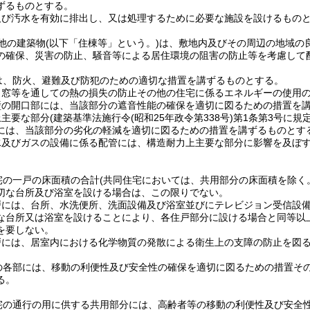
ずるものとする。
及び汚水を有効に排出し、又は処理するために必要な施設を設けるもの
他の建築物
(以下「住棟等」という。)
は、敷地内及びその周辺の地域の
の確保、災害の防止、騒音等による居住環境の阻害の防止等を考慮して
は、防火、避難及び防犯のための適切な措置を講ずるものとする。
、窓等を通しての熱の損失の防止その他の住宅に係るエネルギーの使用
壁の開口部には、当該部分の遮音性能の確保を適切に図るための措置を
上主要な部分
(建築基準法施行令
(昭和25年政令第338号)
第1条第3号に規
には、当該部分の劣化の軽減を適切に図るための措置を講ずるものとす
水及びガスの設備に係る配管には、構造耐力上主要な部分に影響を及ぼ
宅の一戸の床面積の合計
(共同住宅においては、共用部分の床面積を除く
切な台所及び浴室を設ける場合は、この限りでない。
戸には、台所、水洗便所、洗面設備及び浴室並びにテレビジョン受信設
な台所又は浴室を設けることにより、各住戸部分に設ける場合と同等以
を要しない。
戸には、居室内における化学物質の発散による衛生上の支障の防止を図
の各部には、移動の利便性及び安全性の確保を適切に図るための措置そ
る。
宅の通行の用に供する共用部分には、高齢者等の移動の利便性及び安全