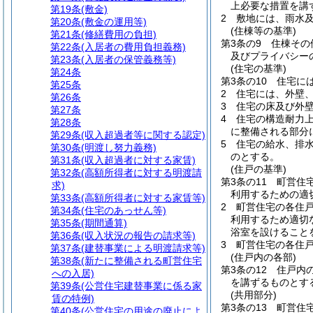
上必要な措置を講
第19条
(敷金)
2
敷地には、雨水
第20条
(敷金の運用等)
(住棟等の基準)
第21条
(修繕費用の負担)
第3条の9
住棟その
第22条
(入居者の費用負担義務)
及びプライバシー
第23条
(入居者の保管義務等)
(住宅の基準)
第24条
第3条の10
住宅に
第25条
2
住宅には、外壁
第26条
3
住宅の床及び外
第27条
4
住宅の構造耐力
第28条
に整備される部分
第29条
(収入超過者等に関する認定)
5
住宅の給水、排
第30条
(明渡し努力義務)
のとする。
第31条
(収入超過者に対する家賃)
(住戸の基準)
第32条
(高額所得者に対する明渡請
第3条の11
町営住
求)
利用するための適
第33条
(高額所得者に対する家賃等)
2
町営住宅の各住
第34条
(住宅のあっせん等)
利用するため適切
第35条
(期間通算)
浴室を設けること
第36条
(収入状況の報告の請求等)
3
町営住宅の各住
第37条
(建替事業による明渡請求等)
(住戸内の各部)
第38条
(新たに整備される町営住宅
第3条の12
住戸内
への入居)
を講ずるものとす
第39条
(公営住宅建替事業に係る家
(共用部分)
賃の特例)
第3条の13
町営住
第40条
(公営住宅の用途の廃止によ