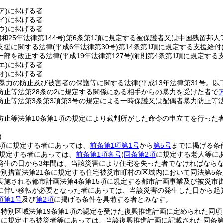
ア)
に掲げる者
イ)
に掲げる者
ウ)
に掲げる者
昭和25年法律第144号)
第6条第1項に規定する被保護者又は中国残留邦
支援に関する法律
(平成6年法律第30号)
第14条第1項に規定する支援給付
一部を改正する法律
(平成19年法律第127号)
附則第4条第1項に規定する
エ)
に掲げる者
オ)
に掲げる者
暴力の防止及び被害者の保護等に関する法律
(平成13年法律第31号。
防止等法第28条の2に規定する関係にある相手からの暴力を受けた者で
防止等法第3条第3項第3号の規定による一時保護又は配偶者暴力防止等
防止等法第10条第1項の規定により裁判所がした命令の申立てを行った
)
1項に規定する者にあっては、
前条第1項第1号
から
第5号
までに掲げる条
に規定する者にあっては、
前条第1項各号
(
同条第2項
に規定する老人等に
発生の日から3年間は、当該災害により住宅を失った者でなければなら
別措置法第21条に規定する住宅被災市町村の区域内において同法第5条
実施される都市計画法第4条第15項に規定する都市計画事業及び被災市
に伴い移転が必要となった者にあっては、当該災害の発生した日から起
項第1号
及び
第2項
に掲げる条件を具備する者とみなす。
特別区域法第19条第1項の認定を受けた復興推進計画に定められた同項
号に規定する被災者等にあっては、当該復興推進計画に記載された同条第