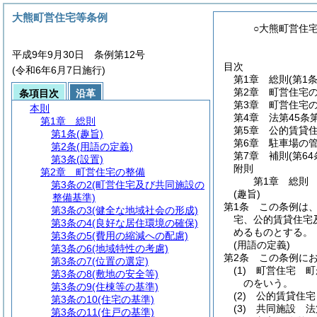
大熊町営住宅等条例
○大熊町営住
平成9年9月30日 条例第12号
目次
(令和6年6月7日施行)
第1章
総則
(第1
第2章
町営住宅
条項目次
沿革
第3章
町営住宅
本則
第4章
法第45条
第1章
総則
第5章
公的賃貸
第1条
(趣旨)
第6章
駐車場の
第2条
(用語の定義)
第7章
補則
(第6
第3条
(設置)
附則
第2章
町営住宅の整備
第1章
総則
第3条の2
(町営住宅及び共同施設の
(趣旨)
整備基準)
第1条
この条例は
第3条の3
(健全な地域社会の形成)
宅、公的賃貸住宅
第3条の4
(良好な居住環境の確保)
めるものとする。
第3条の5
(費用の縮減への配慮)
(用語の定義)
第3条の6
(地域特性の考慮)
第2条
この条例に
第3条の7
(位置の選定)
(1)
町営住宅 町
第3条の8
(敷地の安全等)
のをいう。
第3条の9
(住棟等の基準)
(2)
公的賃貸住宅
第3条の10
(住宅の基準)
(3)
共同施設 法
第3条の11
(住戸の基準)