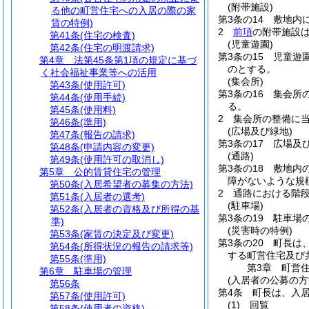
(附帯施設)
る他の町営住宅への入居の際の家
第3条の14
敷地内
賃の特例)
2
前項
の附帯施設
第41条
(住宅の検査)
(児童遊園)
第42条
(住宅の明渡請求)
第3条の15
児童遊
第4章
法第45条第1項の規定に基づ
のとする。
く社会福祉事業等への活用
(集会所)
第43条
(使用許可)
第3条の16
集会所
第44条
(使用手続)
る。
第45条
(使用料)
2
集会所の整備に
第46条
(準用)
(広場及び緑地)
第47条
(報告の請求)
第3条の17
広場及
第48条
(申請内容の変更)
(通路)
第49条
(使用許可の取消し)
第3条の18
敷地内
第5章
公的賃貸住宅の管理
障がないような規
第50条
(入居希望者の募集の方法)
2
通路における階
第51条
(入居者の選考)
(駐車場)
第52条
(入居者の資格及び所得の基
第3条の19
駐車場
準)
(災害時の特例)
第53条
(家賃の決定及び変更)
第3条の20
町長は
第54条
(所得状況の報告の請求等)
する町営住宅及び
第55条
(準用)
第3章
町営
第6章
駐車場の管理
(入居者の公募の方
第56条
第4条
町長は、入
第57条
(使用許可)
(1)
回覧
第58条
(使用者の資格)