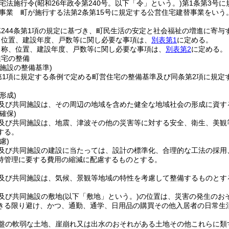
宅法施行令
(昭和26年政令第240号。以下「令」という。)
第1条第3号
事業 町が施行する法第2条第15号に規定する公営住宅建替事業をいう
244条第1項の規定に基づき、町民生活の安定と社会福祉の増進に寄
、位置、建設年度、戸数等に関し必要な事項は、
別表第1
に定める。
名称、位置、建設年度、戸数等に関し必要な事項は、
別表第2
に定める。
住宅の整備
施設の整備基準)
第1項に規定する条例で定める町営住宅の整備基準及び同条第2項に規
形成)
及び共同施設は、その周辺の地域を含めた健全な地域社会の形成に資す
確保)
及び共同施設は、地震、津波その他の災害等に対する安全、衛生、美観
する。
慮)
及び共同施設の建設に当たっては、設計の標準化、合理的な工法の採用
持管理に要する費用の縮減に配慮するものとする。
及び共同施設は、気候、景観等地域の特性を考慮して整備するものとす
及び共同施設の敷地
(以下「敷地」という。)
の位置は、災害の発生のお
きる限り避け、かつ、通勤、通学、日用品の購買その他入居者の日常生
盤の軟弱な土地、崖崩れ又は出水のおそれがある土地その他これらに類