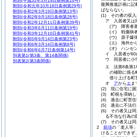
附則
(平成31年3月19日条例第15号)
復興推進計画に記
附則
(令和元年10月18日条例第29号)
ばならない。
附則
(令和2年3月19日条例第13号)
(1)
その者の収入
附則
(令和2年9月18日条例第28号)
ア
入居者又は
附則
(令和2年12月11日条例第39号)
(ア)
障害者
附則
(令和3年6月11日条例第19号)
(イ)
戦傷病
附則
(令和3年12月10日条例第41号)
(ウ)
原子爆
附則
(令和5年9月14日条例第23号)
(エ)
海外か
附則
(令和6年3月14日条例第8号)
(オ)
ハンセ
附則
(令和6年6月7日条例第14号)
イ
入居者が60
別表第1
(第3条、第14条関係)
ウ
同居者に小
別表第2
(第3条関係)
エ
法第8条第
の補助に係る
借り上げる町営
オ
ア
から
エ
ま
(2)
現に住宅に困
(3)
町税を滞納し
(4)
過去に町営住
(5)
過去に不法行
(6)
その者又は同
る不当な行為の
(7)
その者又は同
2
前項
の「老人等
けることができず