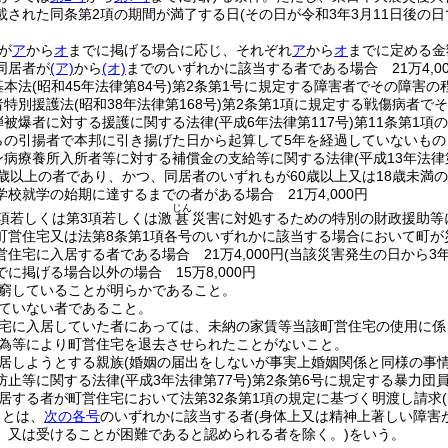
載された同条第2項の期間が満了する日
(その日が令和3年3月11日後の日
が
ア
から
オ
までに掲げる場合に応じ、それぞれ
ア
から
オ
までに定める金
同居者が
(ア)
から
(オ)
までのいずれかに該当する者である場合 21万4,00
基本法
(昭和45年法律第84号)
第2条第1号に規定する障害者でその障害の
者特別援護法
(昭和38年法律第168号)
第2条第1項に規定する戦傷病者で
弾被爆者に対する援護に関する法律
(平成6年法律第117号)
第11条第1項
らの引揚者で本邦に引き揚げた日から起算して5年を経過していないもの
ン病療養所入所者等に対する補償金の支給等に関する法律
(平成13年法律
歳以上の者であり、かつ、同居者のいずれもが60歳以上又は18歳未満の者
学校就学の始期に達するまでの者がある場合 21万4,000円
じん
1項若しくは第3項若しくは激
災害に対処するための特別の財政援助等
甚
町営住宅又は法第8条第1項各号のいずれかに該当する場合において町
住宅に入居する者である場合 21万4,000円
(当該災害発生の日から3年
でに掲げる場合以外の場合 15万8,000円
窮していることが明らかであること。
ていない者であること。
宅に入居していた者にあっては、未納の家賃等当該町営住宅の使用に係
為等により町営住宅を退去させられたことがないこと。
居しようとする親族
(婚姻の届出をしないが事実上婚姻関係と同様の事
防止等に関する法律
(平成3年法律第77号)
第2条第6号に規定する暴力団
居する者が町営住宅において法第32条第1項の規定に基づく明渡し請求
」とは、
次の各号
のいずれかに該当する者
(身体上又は精神上著しい障害
、又は受けることが困難であると認められる者を除く。)
をいう。