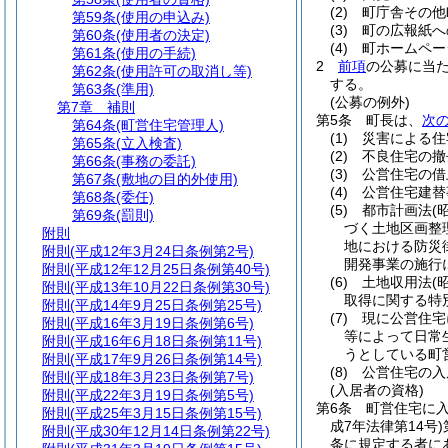
(2)
町庁舎その他
第59条
(使用の申込み)
(3)
町の広報紙へ
第60条
(使用者の決定)
(4)
町ホームペー
第61条
(使用の手続)
2
前項
の公募に当
第62条
(使用許可の取消し等)
する。
第63条
(準用)
(公募の例外)
第7章
補則
第5条
町長は、
次
第64条
(町営住宅管理人)
(1)
災害による住
第65条
(立入検査)
(2)
不良住宅の撤
第66条
(事務の委託)
(3)
公営住宅の借
第67条
(敷地の目的外使用)
(4)
公営住宅建替
第68条
(委任)
(5)
都市計画法
(
第69条
(罰則)
づく土地区画整
附則
地における防災
附則
(平成12年3月24日条例第2号)
開発事業の施行
附則
(平成12年12月25日条例第40号)
(6)
土地収用法
(
附則
(平成13年10月22日条例第30号)
取得に関する特
附則
(平成14年9月25日条例第25号)
(7)
現に公営住宅
附則
(平成16年3月19日条例第6号)
等によって日常
附則
(平成16年6月18日条例第11号)
うとしている町
附則
(平成17年9月26日条例第14号)
(8)
公営住宅の入
附則
(平成18年3月23日条例第7号)
(入居者の資格)
附則
(平成22年3月19日条例第5号)
第6条
町営住宅に
附則
(平成25年3月15日条例第15号)
成7年法律第14号)
附則
(平成30年12月14日条例第22号)
条に規定する者に