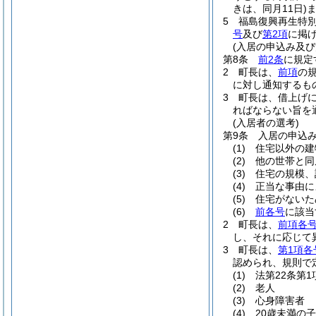
きは、同月11日)
5
福島復興再生特別
号
及び
第2項
に掲
(入居の申込み及び
第8条
前2条
に規定
2
町長は、
前項
の
に対し通知するも
3
町長は、借上げ
ればならない旨を
(入居者の選考)
第9条
入居の申込
(1)
住宅以外の建
(2)
他の世帯と同
(3)
住宅の規模、
(4)
正当な事由に
(5)
住宅がないた
(6)
前各号
に該当
2
町長は、
前項各
し、それに応じて
3
町長は、
第1項各
認められ、規則で
(1)
法第22条第
(2)
老人
(3)
心身障害者
(4)
20歳未満の