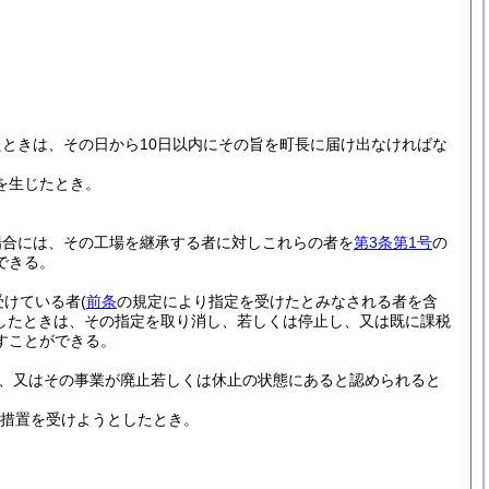
ときは、その日から10日以内にその旨を町長に届け出なければな
を生じたとき。
場合には、その工場を継承する者に対しこれらの者を
第3条第1号
の
できる。
受けている者
(
前条
の規定により指定を受けたとみなされる者を含
したときは、その指定を取り消し、若しくは停止し、又は既に課税
すことができる。
、又はその事業が廃止若しくは休止の状態にあると認められると
措置を受けようとしたとき。