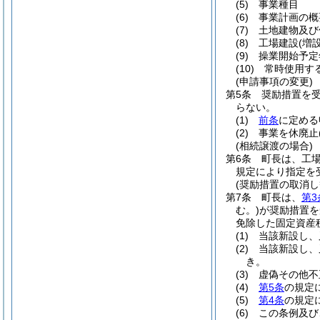
(5)
事業種目
(6)
事業計画の概
(7)
土地建物及び
(8)
工場建設
(増設
(9)
操業開始予定
(10)
常時使用す
(申請事項の変更)
第5条
奨励措置を
らない。
(1)
前条
に定める
(2)
事業を休廃止
(相続譲渡の場合)
第6条
町長は、工
規定により指定を
(奨励措置の取消し
第7条
町長は、
第3
む。)
が奨励措置を
免除した固定資産
(1)
当該新設し、
(2)
当該新設し、
き。
(3)
虚偽その他不
(4)
第5条
の規定
(5)
第4条
の規定
(6)
この条例及び