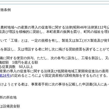
誘致条例
、農村地域への産業の導入の促進等に関する法律
(昭和46年法律第112号)
設及び増設を積極的に奨励し、本町産業の振興を図り、町民の福祉を増
おいて「工場」とは、一定の規模を有し、製造又は加工
(ガス製造及び発
場を新設し、又は増設する者に対し次に掲げる奨励措置を講ずることが
備に関する便宜の供与。
ただし、次の各号に該当し、工場を新設し、又
備総額 1億円を超える額
る従業員数 50人以上
産業の導入の促進等に関する法律及び低開発地域工業開発促進法の適用
24号)
の定めるところにより固定資産税の課税免除をするものとする
受けようとする者は、事業着手前に次の事項を記載した申請書
(法人にあ
所の所在地
は設備資金額