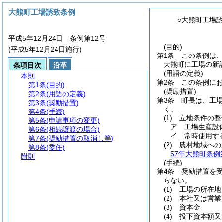
大熊町工場誘致条例
○大熊町工場
平成5年12月24日 条例第12号
(目的)
(平成5年12月24日施行)
第1条
この条例は
大熊町に工場の新
条項目次
沿革
(用語の定義)
本則
第2条
この条例に
第1条
(目的)
(奨励措置)
第2条
(用語の定義)
第3条
町長は、工
第3条
(奨励措置)
く。
第4条
(手続)
(1)
立地条件の整
第5条
(申請事項の変更)
ア
工場生産設
第6条
(相続譲渡の場合)
イ
常時使用す
第7条
(奨励措置の取消し等)
(2)
農村地域への
第8条
(委任)
57年大熊町条例第
附則
(手続)
第4条
奨励措置を
らない。
(1)
工場の所在地
(2)
本社又は営業
(3)
資本金
(4)
投下資本額又