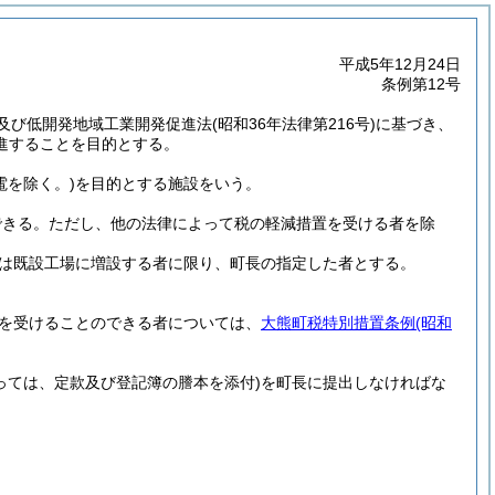
平成5年12月24日
条例第12号
及び低開発地域工業開発促進法
(昭和36年法律第216号)
に基づき、
進することを目的とする。
電を除く。)
を目的とする施設をいう。
できる。
ただし、他の法律によって税の軽減措置を受ける者を除
は既設工場に増設する者に限り、町長の指定した者とする。
を受けることのできる者については、
大熊町税特別措置条例
(昭和
。
っては、定款及び登記簿の謄本を添付)
を町長に提出しなければな