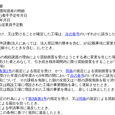
要
償却資産の明細
)
着手予定年月日
年月日
る従業員予定数
受け、又は受けることが確定した工場は、
次の各号
のいずれかに該当した
申請書
(法人にあっては、法人登記簿の謄本を含む。)
の記載事項に変更
(縮小したときを含む。)
したとき。
場の相続譲渡の理由により奨励措置を受けようとする者に変更を生じた
受けた者とみなして、引き続き残存期間内に限り奨励措置をすることが
等)
条第1号
の規定による指定を受け、かつ、
同条
の規定による奨励措置を
受けた年度の翌年度から5年間の間において
次の各号
のいずれかに該当
税について、その課税を免除した額の全部又は一部の課税免除を取り消
又は既設工場に増設された工場の事業開始を著しく遅延させたとき。
又は既設工場に増設された工場の事業を廃止し、若しくは休止したとき
正の行為によって
第3条第1号
の指定を受け、又は
同条
の規定による奨励
による届出を怠ったとき。
による申請事項に違反したとき。
この条例に基づく規則に違反したとき。