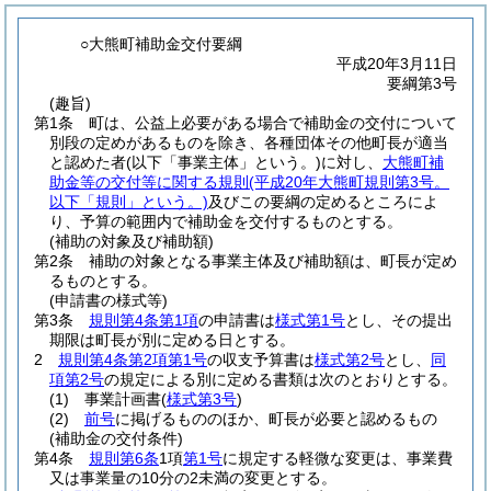
○大熊町補助金交付要綱
平成20年3月11日
要綱第3号
(趣旨)
第1条
町は、公益上必要がある場合で補助金の交付について
別段の定めがあるものを除き、各種団体その他町長が適当
と認めた者
(以下「事業主体」という。)
に対し、
大熊町補
助金等の交付等に関する規則
(平成20年大熊町規則第3号。
以下「規則」という。)
及びこの要綱の定めるところによ
り、予算の範囲内で補助金を交付するものとする。
(補助の対象及び補助額)
第2条
補助の対象となる事業主体及び補助額は、町長が定め
るものとする。
(申請書の様式等)
第3条
規則第4条第1項
の申請書は
様式第1号
とし、その提出
期限は町長が別に定める日とする。
2
規則第4条第2項第1号
の収支予算書は
様式第2号
とし、
同
項第2号
の規定による別に定める書類は次のとおりとする。
(1)
事業計画書
(
様式第3号
)
(2)
前号
に掲げるもののほか、町長が必要と認めるもの
(補助金の交付条件)
第4条
規則第6条
1項
第1号
に規定する軽微な変更は、事業費
又は事業量の10分の2未満の変更とする。