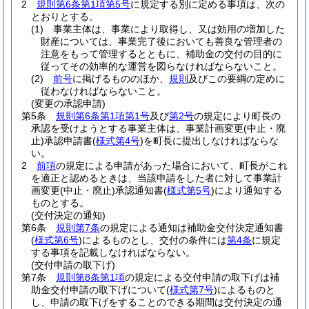
2
規則第6条第1項第5号
に規定する別に定める事項は、次の
とおりとする。
(1)
事業主体は、事業により取得し、又は効用の増加した
財産については、事業完了後においても善良な管理者の
注意をもって管理するとともに、補助金の交付の目的に
従ってその効率的な運営を図らなければならないこと。
(2)
前号
に掲げるもののほか、
規則
及びこの要綱の定めに
従わなければならないこと。
(変更の承認申請)
第5条
規則第6条第1項第1号
及び
第2号
の規定により町長の
承認を受けようとする事業主体は、事業計画変更
(中止・廃
止)
承認申請書
(
様式第4号
)
を町長に提出しなければならな
い。
2
前項
の規定による申請があった場合において、町長がこれ
を適正と認めるときは、当該申請をした者に対して事業計
画変更
(中止・廃止)
承認通知書
(
様式第5号
)
により通知する
ものとする。
(交付決定の通知)
第6条
規則第7条
の規定による通知は補助金交付決定通知書
(
様式第6号
)
によるものとし、交付の条件には
第4条
に規定
する事項を記載しなければならない。
(交付申請の取下げ)
第7条
規則第8条第1項
の規定による交付申請の取下げは補
助金交付申請の取下げについて
(
様式第7号
)
によるものと
し、申請の取下げをすることのできる期間は交付決定の通