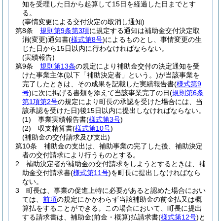
知を受理した日から起算して15日を経過した日までとす
る。
(事情変更による交付決定の取消し通知)
第8条
規則第9条第3項
に規定する通知は補助金交付決定取
消
(変更)
通知書
(
様式第8号
)
によるものとし、事情変更の生
じた日から15日以内に行わなければならない。
(実績報告)
第9条
規則第13条
の規定により補助金交付の決定通知を受
けた事業主体
(以下「補助決定者」という。)
が当該事業を
完了したときは、その成果を記載した実績報告書
(
様式第9
号
)
に次に掲げる書類を添えて当該事業完了の日
(
規則第6条
第1項第2号
の規定により町長の承認を受けた場合には、当
該承認を受けた日)
後15日以内に提出しなければならない。
(1)
事業実績報告書
(
様式第3号
)
(2)
収支精算書
(
様式第10号
)
(補助金の交付請求及び支出)
第10条
補助金の支出は、補助事業の完了した後、補助決定
者の交付請求により行うものとする。
2
補助決定者が補助金の交付請求をしようとするときは、補
助金交付請求書
(
様式第11号
)
を町長に提出しなければなら
ない。
3
町長は、事業の促進上特に必要があると認めた場合におい
ては、
前項
の規定にかかわらず当該補助金の前金払又は概
算払をすることができる。
この場合において、町長に提出
する請求書は、補助金
(前金・概算)
払請求書
(
様式第12号
)
と