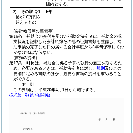
囲内とする。
(2)
その取得価
5年
格が10万円を
超えるもの
(会計帳簿等の整備等)
第16条
補助金の交付を受けた補助金決定者は、補助金の収
支状況を記載した会計帳簿その他の証拠書類を整備し、補
助事業の完了した日の属する会計年度から5年間保存してお
かなければならない。
(書類の提出)
第17条
町長は、補助金に係る予算の執行の適正を期するた
め、必要があるときは、補助決定者に対し、
規則
及びこの
要綱に定める書類のほか、必要な書類の提出を求めること
ができる。
附
則
この要綱は、平成20年4月1日から施行する。
様式第1号
(第3条関係)