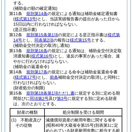
する。
(補助金の額の確定通知)
第11条
規則第14条
の規定による通知は補助金確定通知書
(
様式第13号
)
とし、当該実績報告書の提出があった日から
15日以内に行わなければならない。
(是正指示書)
第12条
規則第15条第1項
の規定による是正指示書は
様式第
14号
とし、
同条第2項
の報告は
様式第15号
とする。
(補助金交付決定の取消し通知)
第13条
規則第16条
の規定による通知は、補助金交付決定取
消通知書
(
様式第16号
)
とし、違反の事実があった場合、速
やかに行わなければならない。
(補助金の返還命令)
第14条
規則第17条
の規定による命令は補助金返還命令書
(
様式第17号
)
とし、
前条
補助金交付決定の取消しと同時に
行わなければならない。
(財産処分の制限)
第15条
規則第18条第1項ただし書
に規定する別に定める期
間並びに
同項第2号
及び
第3号
に規定する別に定める財産
は、次のとおりとする。
財産の種類
処分制限を受ける期間
(1)
不動産及び
減価償却資産の耐用年数に関する省令
その従物
(昭和40年大蔵省令第15号)
別表第1に定
められている財産耐用年数に相当する範