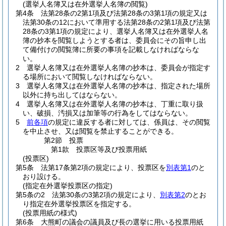
(選挙人名簿又は在外選挙人名簿の閲覧)
第4条
法第28条の2第1項及び法第28条の3第1項の規定又は
法第30条の12において準用する法第28条の2第1項及び法第
28条の3第1項の規定により、選挙人名簿又は在外選挙人名
簿の抄本を閲覧しようとする者は、委員会にその旨申し出
て備付けの閲覧簿に所要の事項を記載しなければならな
い。
2
選挙人名簿又は在外選挙人名簿の抄本は、委員会が指定す
る場所において閲覧しなければならない。
3
選挙人名簿又は在外選挙人名簿の抄本は、指定された場所
以外に持ち出してはならない。
4
選挙人名簿又は在外選挙人名簿の抄本は、丁重に取り扱
い、破損、汚損又は加筆等の行為をしてはならない。
5
前各項
の規定に違反する者に対しては、係員は、その閲覧
を中止させ、又は閲覧を禁止することができる。
第2節
投票
第1款
投票区等及び投票用紙
(投票区)
第5条
法第17条第2項の規定により、投票区を
別表第1
のと
おり設ける。
(指定在外選挙投票区の指定)
第5条の2
法第30条の3第2項の規定により、
別表第2
のとお
り指定在外選挙投票区を指定する。
(投票用紙の様式)
第6条
大熊町の議会の議員及び長の選挙に用いる投票用紙