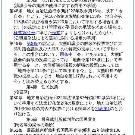
第3節
地方自治法による解散及び解職の投票
(演説会等の施設の使用に要する費用の承認)
第48条
地方自治法施行令
(昭和22年政令第16号。以下「地
自令」という。)
第107条第3項
(地自令第113条、地自令第
116条の2及び地自令第120条において準用する場合を含
む。)
の規定により管理者が委員会の承認を求める場合は、
様式第21号
に準じた
様式
によりしなければならない。
(公職選挙法による選挙に関する規定の準用)
第49条
第9条
の規定は、大熊町議会の解散の投票並びに大
熊町議会議員及び大熊町長の解職の投票について準用す
る。
この場合において、
同条
中「令」とあるのは、大熊町
議会の解散の投票にあっては「地自令第106条において準
用する令」と、大熊町議会議員の解職の投票にあっては
「地自令第114条において準用する令」と、大熊町長の解
職の投票にあっては「地自令第117条において準用する
令」と読み替えるものとする。
第4節
住民投票
(投票区)
第50条
地方自治法
(昭和22年法律第67号)
第262条第1項にお
いて準用する法第17条第2項の規定により、地方自治法第
261条第3項の賛否の投票における投票区を
別表第1
のとお
り設ける。
第5節
最高裁判所裁判官の国民審査
(氏名等の掲示の場所)
第51条
最高裁判所裁判官国民審査法
(昭和22年法律第136