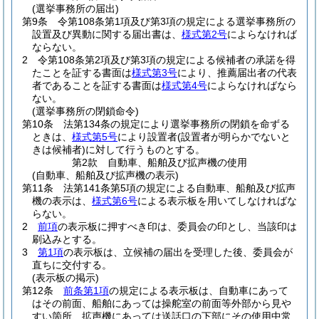
(選挙事務所の届出)
第9条
令第108条第1項及び第3項の規定による選挙事務所の
設置及び異動に関する届出書は、
様式第2号
によらなければ
ならない。
2
令第108条第2項及び第3項の規定による候補者の承諾を得
たことを証する書面は
様式第3号
により、推薦届出者の代表
者であることを証する書面は
様式第4号
によらなければなら
ない。
(選挙事務所の閉鎖命令)
第10条
法第134条の規定により選挙事務所の閉鎖を命ずる
ときは、
様式第5号
により設置者
(設置者が明らかでないと
きは候補者)
に対して行うものとする。
第2款
自動車、船舶及び拡声機の使用
(自動車、船舶及び拡声機の表示)
第11条
法第141条第5項の規定による自動車、船舶及び拡声
機の表示は、
様式第6号
による表示板を用いてしなければな
らない。
2
前項
の表示板に押すべき印は、委員会の印とし、当該印は
刷込みとする。
3
第1項
の表示板は、立候補の届出を受理した後、委員会が
直ちに交付する。
(表示板の掲示)
第12条
前条第1項
の規定による表示板は、自動車にあって
はその前面、船舶にあっては操舵室の前面等外部から見や
すい箇所、拡声機にあっては送話口の下部にその使用中常