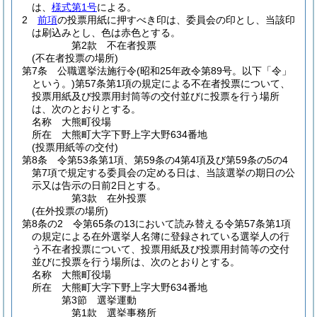
は、
様式第1号
による。
2
前項
の投票用紙に押すべき印は、委員会の印とし、当該印
は刷込みとし、色は赤色とする。
第2款
不在者投票
(不在者投票の場所)
第7条
公職選挙法施行令
(昭和25年政令第89号。以下「令」
という。)
第57条第1項の規定による不在者投票について、
投票用紙及び投票用封筒等の交付並びに投票を行う場所
は、次のとおりとする。
名称 大熊町役場
所在 大熊町大字下野上字大野634番地
(投票用紙等の交付)
第8条
令第53条第1項、第59条の4第4項及び第59条の5の4
第7項で規定する委員会の定める日は、当該選挙の期日の公
示又は告示の日前2日とする。
第3款
在外投票
(在外投票の場所)
第8条の2
令第65条の13において読み替える令第57条第1項
の規定による在外選挙人名簿に登録されている選挙人の行
う不在者投票について、投票用紙及び投票用封筒等の交付
並びに投票を行う場所は、次のとおりとする。
名称 大熊町役場
所在 大熊町大字下野上字大野634番地
第3節
選挙運動
第1款
選挙事務所