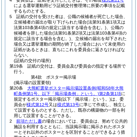
4
委員会は、証紙を交付したときは、その都度
様式第11号
による選挙運動用ビラ証紙交付整理簿に所要の事項を記載
するものとする。
5
証紙の交付を受けた者は、公職の候補者が死亡した場合、
立候補者の届出が取り下げられた場合
(法第91条第1項又は
法第103条第4項の規定に該当する場合を含む。)
、公職の
候補者を辞した場合
(法第91条第2項又は法第103条第4項の
規定に該当する場合を含む。)
、立候補の届出を却下された
場合又は選挙運動の期間が終了した場合において未使用の
証紙があるときは、直ちにこれを委員会に返さなければな
らない。
(証紙の交付の場所)
第19条
証紙の交付は、委員会及び委員会の指定する場所で
行う。
第4款
ポスター掲示場
(掲示場の設置要領)
第20条
大熊町選挙ポスター掲示場設置条例
(昭和58年大熊
町条例第1号。以下「掲示場条例」という。)
第2条第1項
に
規定するポスター掲示場
(以下「掲示場」という。)
は、委
員会が
様式第12号
又は
様式第13号
に準じて作成し、独立し
て設置するものとする。
ただし、既存の構築物の一部を利
用して設置することができる。
2
前項ただし書
の場合においては、委員会は、努めて公共的
施設を利用するとともに、当該掲示場に掲示されたポスタ
ーとそれ以外のポスターとを区別することができるよう措