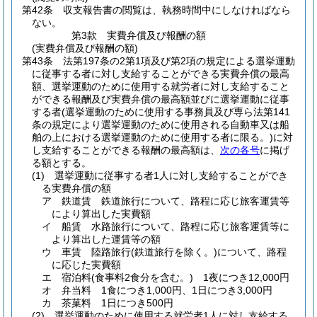
第42条
収支報告書の閲覧は、執務時間中にしなければなら
ない。
第3款
実費弁償及び報酬の額
(実費弁償及び報酬の額)
第43条
法第197条の2第1項及び第2項の規定による選挙運動
に従事する者に対し支給することができる実費弁償の最高
額、選挙運動のために使用する就労者に対し支給すること
ができる報酬及び実費弁償の最高額並びに選挙運動に従事
する者
(選挙運動のために使用する事務員及び専ら法第141
条の規定により選挙運動のために使用される自動車又は船
舶の上における選挙運動のために使用する者に限る。)
に対
し支給することができる報酬の最高額は、
次の各号
に掲げ
る額とする。
(1)
選挙運動に従事する者1人に対し支給することができ
る実費弁償の額
ア
鉄道賃 鉄道旅行について、路程に応じ旅客運賃等
により算出した実費額
イ
船賃 水路旅行について、路程に応じ旅客運賃等に
より算出した運賃等の額
ウ
車賃 陸路旅行
(鉄道旅行を除く。)
について、路程
に応じた実費額
エ
宿泊料
(食事料2食分を含む。)
1夜につき12,000円
オ
弁当料 1食につき1,000円、1日につき3,000円
カ
茶菓料 1日につき500円
(2)
選挙運動のために使用する就労者1人に対し支給する