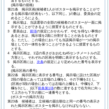
置するものとする。
(掲示場の規格)
第21条
掲示区画
(候補者1人がポスターを掲示することがで
きる掲示場の区画をいう。以下同じ。)
の数は、委員会の定
めるところによる。
2
掲示場は、当該選挙の全部の候補者のポスターが一面に掲
示することができるように措置するものとする。
3
委員会は、
前項
の規定にかかわらず、やむを得ない事情が
あるときは、掲示場を2面に分割することがあるものとす
る。
ただし、この場合においても当該掲示場が一つの掲示
場としての一体性を保つことができるように措置するもの
とする。
4
掲示区画は、1辺の長さがおおむね45センチメートルの正
方形とし、それぞれの区画を明瞭に表示するものとする。
5
掲示区画には、
次条
の規定により定められた番号を表示す
る。
(掲示区画の番号)
第22条
掲示区画に表示する番号は、掲示場に設けた区画が
2段の場合にあっては左端の上欄を1、その下欄を2とし、
(区画が3段の場合にあっては左端の上欄を1、中欄を2、下
欄を3とし、)
以下
前条第1項
の数に達するまで右方向に向っ
て上方から下方の順に一連番号とする。
(ポスターの掲示方法)
第23条
候補者は、立候補の届出順位と同一の番号の表示さ
れた掲示区画にポスターを掲示しなければならない。