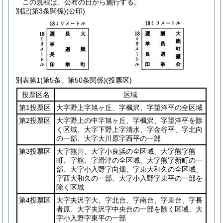
この規程は、公布の日から施行する。
別記
(第3条関係)(公印)
別表第1
(第5条、第50条関係)(投票区)
投票区名
区域
第1投票区
大字野上字旭ヶ丘、字楓沢、字望洋平の全区域
第2投票区
大字野上の中字旭ヶ丘、字楓沢、字望洋平を除
く区域、大字下野上字清水、字金谷平、字北向
の一部、大字大川原字西平の一部
第3投票区
大字熊川、大字小良浜の全区域、大字熊字熊
町、字舘、字滑津の全区域、大字熊字新町の一
部、大字小入野字向畑、字東大和久の全区域、
字西大和久の一部、大字小入野字東平の一部を
除く区域
第4投票区
大字夫沢字大、字北台、字南台、字東台、字長
者原、大字夫沢字中央台の一部を除く区域、大
字小入野字東平の一部