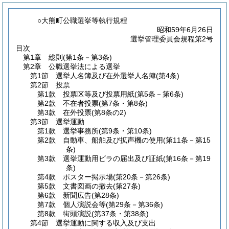
○大熊町公職選挙等執行規程
昭和59年6月26日
選挙管理委員会規程第2号
目次
第1章
総則
(第1条－第3条)
第2章
公職選挙法による選挙
第1節
選挙人名簿及び在外選挙人名簿
(第4条)
第2節
投票
第1款
投票区等及び投票用紙
(第5条－第6条)
第2款
不在者投票
(第7条・第8条)
第3款
在外投票
(第8条の2)
第3節
選挙運動
第1款
選挙事務所
(第9条・第10条)
第2款
自動車、船舶及び拡声機の使用
(第11条－第15
条)
第3款
選挙運動用ビラの届出及び証紙
(第16条－第19
条)
第4款
ポスター掲示場
(第20条－第26条)
第5款
文書図画の撤去
(第27条)
第6款
新聞広告
(第28条)
第7款
個人演説会等
(第29条－第36条)
第8款
街頭演説
(第37条・第38条)
第4節
選挙運動に関する収入及び支出