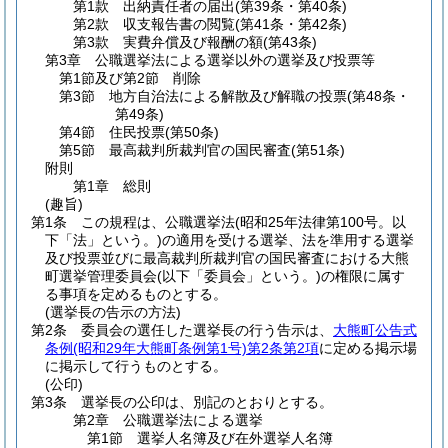
第1款
出納責任者の届出
(第39条・第40条)
第2款
収支報告書の閲覧
(第41条・第42条)
第3款
実費弁償及び報酬の額
(第43条)
第3章
公職選挙法による選挙以外の選挙及び投票等
第1節及び第2節
削除
第3節
地方自治法による解散及び解職の投票
(第48条・
第49条)
第4節
住民投票
(第50条)
第5節
最高裁判所裁判官の国民審査
(第51条)
附則
第1章
総則
(趣旨)
第1条
この規程は、公職選挙法
(昭和25年法律第100号。以
下「法」という。)
の適用を受ける選挙、法を準用する選挙
及び投票並びに最高裁判所裁判官の国民審査における大熊
町選挙管理委員会
(以下「委員会」という。)
の権限に属す
る事項を定めるものとする。
(選挙長の告示の方法)
第2条
委員会の選任した選挙長の行う告示は、
大熊町公告式
条例
(昭和29年大熊町条例第1号)
第2条第2項
に定める掲示場
に掲示して行うものとする。
(公印)
第3条
選挙長の公印は、別記のとおりとする。
第2章
公職選挙法による選挙
第1節
選挙人名簿及び在外選挙人名簿