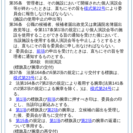
第35条
管理者は、その施設において開催された個人演説会
等が終わったときは、直ちにその旨を
様式第22号
により委
員会に報告しなければならない。
(施設の使用中止の申出等)
第36条
公職の候補者、候補者届出政党又は衆議院名簿届出
政党等は、令第117条第1項の規定により個人演説会等の施
設を使用することができる旨の通知を受けた後において、
当該施設を使用する個人演説会等を中止しようとするとき
は、直ちにその旨を委員会に申し出なければならない。
2
委員会は、
前項
の申出を受けたときは、直ちにその旨を管
理者に通知するものとする。
第8款
街頭演説
(標旗及び腕章の交付)
第37条
法第164条の5第2項の規定により交付する標旗は、
様式第23号
による。
2
法第164条の7第2項の規定により着用する腕章
(法第141条
の2第2項の規定による腕章を除く。)
は、
様式第24号
によ
る。
3
第1項
の標旗及び
前項
の腕章に押すべき印は、委員会の印
とし、当該印は刷込みとする。
4
第1項
の標旗及び
第2項
の腕章は、立候補の届出を受理し
た後、委員会が直ちに交付する。
5
第15条
の規定は、
第1項
の標旗及び
第2項
の腕章の返還に
ついて準用する。
(標旗及び腕章の再交付)