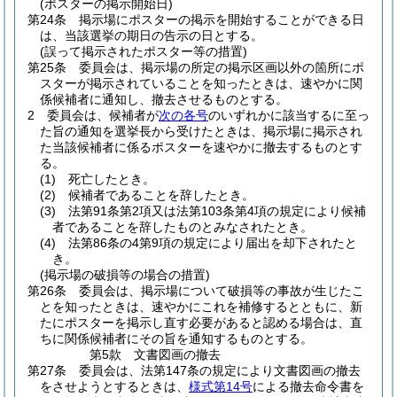
(ポスターの掲示開始日)
第24条
掲示場にポスターの掲示を開始することができる日
は、当該選挙の期日の告示の日とする。
(誤って掲示されたポスター等の措置)
第25条
委員会は、掲示場の所定の掲示区画以外の箇所にポ
スターが掲示されていることを知ったときは、速やかに関
係候補者に通知し、撤去させるものとする。
2
委員会は、候補者が
次の各号
のいずれかに該当するに至っ
た旨の通知を選挙長から受けたときは、掲示場に掲示され
た当該候補者に係るポスターを速やかに撤去するものとす
る。
(1)
死亡したとき。
(2)
候補者であることを辞したとき。
(3)
法第91条第2項又は法第103条第4項の規定により候補
者であることを辞したものとみなされたとき。
(4)
法第86条の4第9項の規定により届出を却下されたと
き。
(掲示場の破損等の場合の措置)
第26条
委員会は、掲示場について破損等の事故が生じたこ
とを知ったときは、速やかにこれを補修するとともに、新
たにポスターを掲示し直す必要があると認める場合は、直
ちに関係候補者にその旨を通知するものとする。
第5款
文書図画の撤去
第27条
委員会は、法第147条の規定により文書図画の撤去
をさせようとするときは、
様式第14号
による撤去命令書を