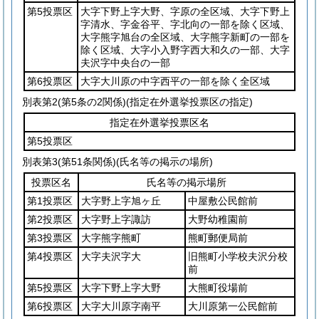
第5投票区
大字下野上字大野、字原の全区域、大字下野上
字清水、字金谷平、字北向の一部を除く区域、
大字熊字旭台の全区域、大字熊字新町の一部を
除く区域、大字小入野字西大和久の一部、大字
夫沢字中央台の一部
第6投票区
大字大川原の中字西平の一部を除く全区域
別表第2
(第5条の2関係)(指定在外選挙投票区の指定)
指定在外選挙投票区名
第5投票区
別表第3
(第51条関係)(氏名等の掲示の場所)
投票区名
氏名等の掲示場所
第1投票区
大字野上字旭ヶ丘
中屋敷公民館前
第2投票区
大字野上字諏訪
大野幼稚園前
第3投票区
大字熊字熊町
熊町郵便局前
第4投票区
大字夫沢字大
旧熊町小学校夫沢分校
前
第5投票区
大字下野上字大野
大熊町役場前
第6投票区
大字大川原字南平
大川原第一公民館前