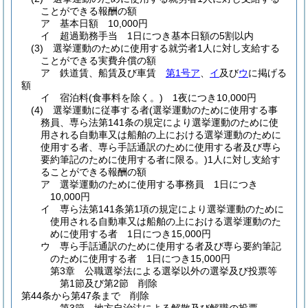
ことができる報酬の額
ア
基本日額 10,000円
イ
超過勤務手当 1日につき基本日額の5割以内
(3)
選挙運動のために使用する就労者1人に対し支給する
ことができる実費弁償の額
ア
鉄道賃、船賃及び車賃
第1号ア
、
イ
及び
ウ
に掲げる
額
イ
宿泊料
(食事料を除く。)
1夜につき10,000円
(4)
選挙運動に従事する者
(選挙運動のために使用する事
務員、専ら法第141条の規定により選挙運動のために使
用される自動車又は船舶の上における選挙運動のために
使用する者、専ら手話通訳のために使用する者及び専ら
要約筆記のために使用する者に限る。)
1人に対し支給す
ることができる報酬の額
ア
選挙運動のために使用する事務員 1日につき
10,000円
イ
専ら法第141条第1項の規定により選挙運動のために
使用される自動車又は船舶の上における選挙運動のた
めに使用する者 1日につき15,000円
ウ
専ら手話通訳のために使用する者及び専ら要約筆記
のために使用する者 1日につき15,000円
第3章
公職選挙法による選挙以外の選挙及び投票等
第1節及び第2節
削除
第44条から第47条まで
削除