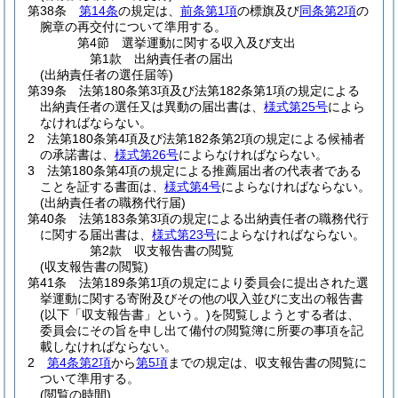
第38条
第14条
の規定は、
前条第1項
の標旗及び
同条第2項
の
腕章の再交付について準用する。
第4節
選挙運動に関する収入及び支出
第1款
出納責任者の届出
(出納責任者の選任届等)
第39条
法第180条第3項及び法第182条第1項の規定による
出納責任者の選任又は異動の届出書は、
様式第25号
によら
なければならない。
2
法第180条第4項及び法第182条第2項の規定による候補者
の承諾書は、
様式第26号
によらなければならない。
3
法第180条第4項の規定による推薦届出者の代表者である
ことを証する書面は、
様式第4号
によらなければならない。
(出納責任者の職務代行届)
第40条
法第183条第3項の規定による出納責任者の職務代行
に関する届出書は、
様式第23号
によらなければならない。
第2款
収支報告書の閲覧
(収支報告書の閲覧)
第41条
法第189条第1項の規定により委員会に提出された選
挙運動に関する寄附及びその他の収入並びに支出の報告書
(以下「収支報告書」という。)
を閲覧しようとする者は、
委員会にその旨を申し出て備付の閲覧簿に所要の事項を記
載しなければならない。
2
第4条第2項
から
第5項
までの規定は、収支報告書の閲覧に
ついて準用する。
(閲覧の時間)