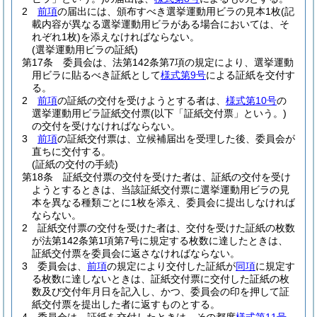
2
前項
の届出には、頒布すべき選挙運動用ビラの見本1枚
(記
載内容が異なる選挙運動用ビラがある場合においては、そ
れぞれ1枚)
を添えなければならない。
(選挙運動用ビラの証紙)
第17条
委員会は、法第142条第7項の規定により、選挙運動
用ビラに貼るべき証紙として
様式第9号
による証紙を交付す
る。
2
前項
の証紙の交付を受けようとする者は、
様式第10号
の
選挙運動用ビラ証紙交付票
(以下「証紙交付票」という。)
の交付を受けなければならない。
3
前項
の証紙交付票は、立候補届出を受理した後、委員会が
直ちに交付する。
(証紙の交付の手続)
第18条
証紙交付票の交付を受けた者は、証紙の交付を受け
ようとするときは、当該証紙交付票に選挙運動用ビラの見
本を異なる種類ごとに1枚を添え、委員会に提出しなければ
ならない。
2
証紙交付票の交付を受けた者は、交付を受けた証紙の枚数
が法第142条第1項第7号に規定する枚数に達したときは、
証紙交付票を委員会に返さなければならない。
3
委員会は、
前項
の規定により交付した証紙が
同項
に規定す
る枚数に達しないときは、証紙交付票に交付した証紙の枚
数及び交付年月日を記入し、かつ、委員会の印を押して証
紙交付票を提出した者に返すものとする。