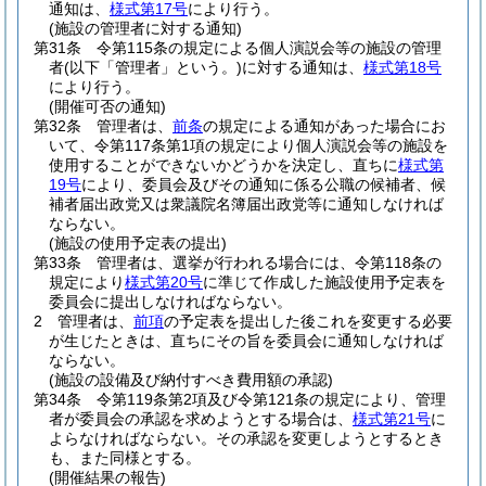
通知は、
様式第17号
により行う。
(施設の管理者に対する通知)
第31条
令第115条の規定による個人演説会等の施設の管理
者
(以下「管理者」という。)
に対する通知は、
様式第18号
により行う。
(開催可否の通知)
第32条
管理者は、
前条
の規定による通知があった場合にお
いて、令第117条第1項の規定により個人演説会等の施設を
使用することができないかどうかを決定し、直ちに
様式第
19号
により、委員会及びその通知に係る公職の候補者、候
補者届出政党又は衆議院名簿届出政党等に通知しなければ
ならない。
(施設の使用予定表の提出)
第33条
管理者は、選挙が行われる場合には、令第118条の
規定により
様式第20号
に準じて作成した施設使用予定表を
委員会に提出しなければならない。
2
管理者は、
前項
の予定表を提出した後これを変更する必要
が生じたときは、直ちにその旨を委員会に通知しなければ
ならない。
(施設の設備及び納付すべき費用額の承認)
第34条
令第119条第2項及び令第121条の規定により、管理
者が委員会の承認を求めようとする場合は、
様式第21号
に
よらなければならない。
その承認を変更しようとするとき
も、また同様とする。
(開催結果の報告)