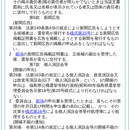
その掲示責任者
(掲示責任者が明らかでないときは当該文書
図画に氏名又は名称が表示されている者又は団体の責任者)
に送付して行うものとする。
第6款
新聞広告
(新聞広告)
第28条
法第149条第4項の規定により新聞広告をしようとす
る候補者は、選挙長が発行する
様式第15号
による新聞広告
掲載証明書を広告を掲載しようとする新聞を発行するもの
に提出して新聞広告の掲載の申込みをしなければならな
い。
2
前項
の新聞広告掲載証明書は、立候補の届出を受理した
後、選挙長が直ちに交付する。
第7款
個人演説会等
(開催の申出)
第29条
法第163条の規定による個人演説会、政党演説会又
は政党等演説会
(以下「個人演説会等」という。)
の開催の
申出は、福島県公職選挙等執行規程
(昭和40年福島県選挙管
理委員会告示第18号)
第20号様式により行わなければなら
ない。
2
委員会は、
前項
の申出書を受理したときは、直ちにその受
理の年月日及び時間を申出書の余白に記載し、かつ、その
次第を
様式第16号
による個人演説会等受付処理簿により処
理するものとする。
(開催不能の通知)
第30条
令第114条の規定による個人演説会等の開催不能の