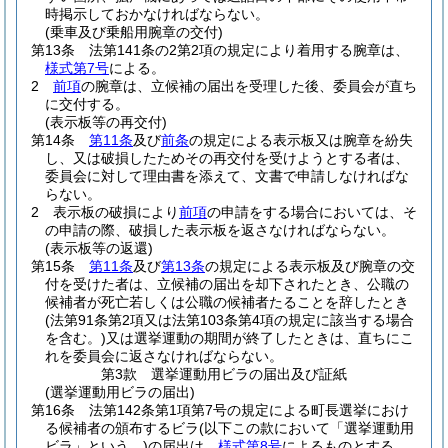
時掲示しておかなければならない。
(乗車及び乗船用腕章の交付)
第13条
法第141条の2第2項の規定により着用する腕章は、
様式第7号
による。
2
前項
の腕章は、立候補の届出を受理した後、委員会が直ち
に交付する。
(表示板等の再交付)
第14条
第11条
及び
前条
の規定による表示板又は腕章を紛失
し、又は破損したためその再交付を受けようとする者は、
委員会に対して理由書を添えて、文書で申請しなければな
らない。
2
表示板の破損により
前項
の申請をする場合においては、そ
の申請の際、破損した表示板を返さなければならない。
(表示板等の返還)
第15条
第11条
及び
第13条
の規定による表示板及び腕章の交
付を受けた者は、立候補の届出を却下されたとき、公職の
候補者が死亡若しくは公職の候補者たることを辞したとき
(法第91条第2項又は法第103条第4項の規定に該当する場合
を含む。)
又は選挙運動の期間が終了したときは、直ちにこ
れを委員会に返さなければならない。
第3款
選挙運動用ビラの届出及び証紙
(選挙運動用ビラの届出)
第16条
法第142条第1項第7号の規定による町長選挙におけ
る候補者の頒布するビラ
(以下この款において「選挙運動用
ビラ」という。)
の届出は、
様式第8号
によるものとする。