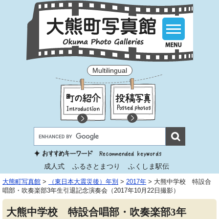
Multilingual
成人式
ふるさとまつり
ふくしま駅伝
大熊町写真館
>
（東日本大震災後）年別
>
2017年
>
大熊中学校 特設合
唱部・吹奏楽部3年生引退記念演奏会（2017年10月22日撮影）
大熊中学校 特設合唱部・吹奏楽部3年