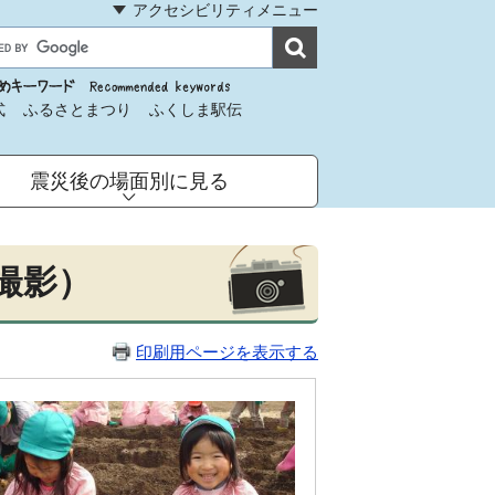
アクセシビリティメニュー
式
ふるさとまつり
ふくしま駅伝
震災後の場面別に見る
日撮影）
印刷用ページを表示する