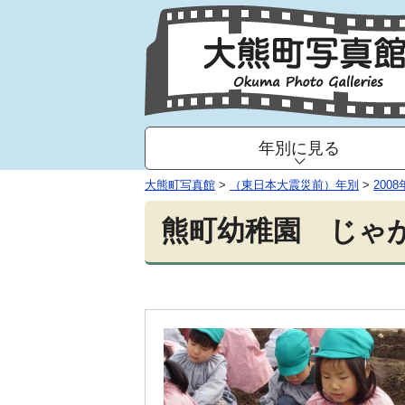
年別に見る
大熊町写真館
>
（東日本大震災前）年別
>
2008
熊町幼稚園 じゃが