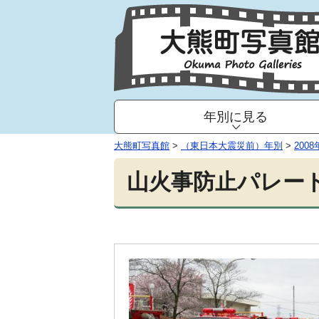
年別に見る
大熊町写真館
>
（東日本大震災前）年別
>
2008
山火事防止パレード