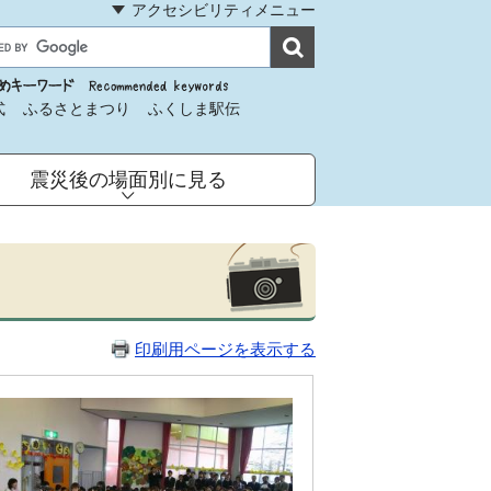
アクセシビリティメニュー
式
ふるさとまつり
ふくしま駅伝
震災後の場面別に見る
）
印刷用ページを表示する