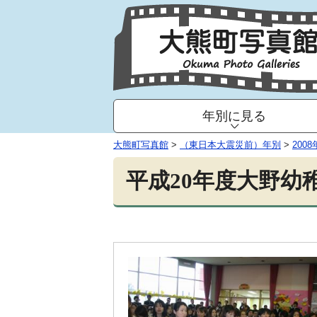
年別に見る
大熊町写真館
>
（東日本大震災前）年別
>
2008
平成20年度大野幼稚