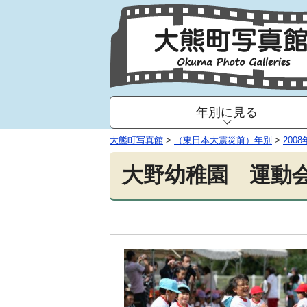
年別に見る
大熊町写真館
>
（東日本大震災前）年別
>
2008
大野幼稚園 運動会（