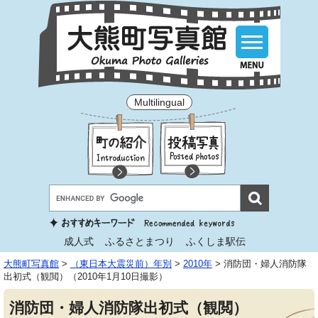
Multilingual
成人式
ふるさとまつり
ふくしま駅伝
大熊町写真館
>
（東日本大震災前）年別
>
2010年
>
消防団・婦人消防隊
出初式（観閲）（2010年1月10日撮影）
消防団・婦人消防隊出初式（観閲）