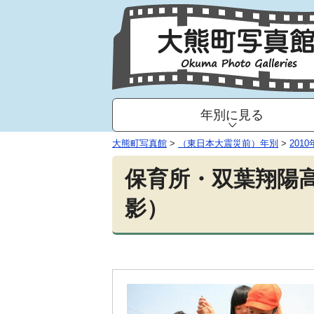
年別に見る
大熊町写真館
>
（東日本大震災前）年別
>
2010
保育所・双葉翔陽高
影）