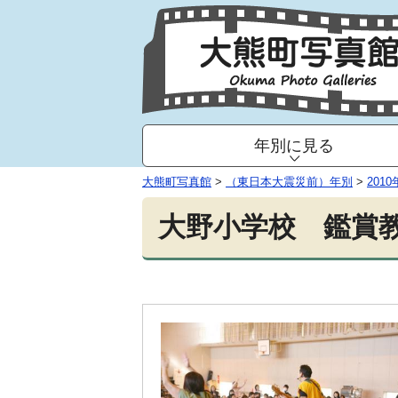
年別に見る
大熊町写真館
>
（東日本大震災前）年別
>
2010
大野小学校 鑑賞教室