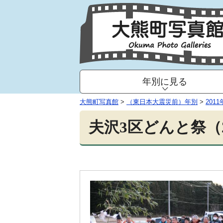
年別に見る
大熊町写真館
>
（東日本大震災前）年別
>
2011
夫沢3区どんと祭（2