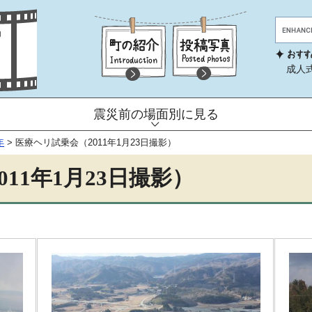
成人
震災前の場面別に見る
年
>
医療ヘリ試乗会（2011年1月23日撮影）
11年1月23日撮影）