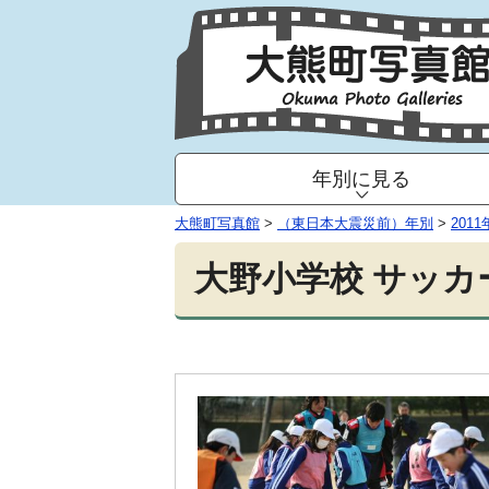
年別に見る
大熊町写真館
>
（東日本大震災前）年別
>
2011
大野小学校 サッカー