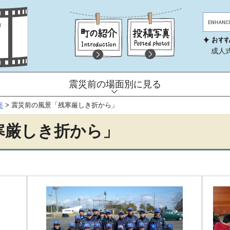
成人
震災前の場面別に見る
年
>
震災前の風景「残寒厳しき折から」
寒厳しき折から」