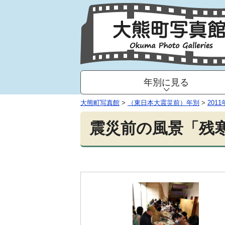
年別に見る
大熊町写真館
>
（東日本大震災前）年別
>
2011
震災前の風景「残