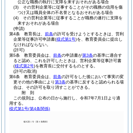
公正な職務の執行に支障を来すおそれがある場合
(3)
その営利企業等に従事することがその職務の信用を傷
つけ又は職員全体の不名誉となるおそれがある場合
(4)
その営利企業等に従事することが職務の遂行に支障を
来すおそれがある場合
(申請)
第4条
教育長は、
前条
の許可を受けようとするときは、営利
企業等従事許可申請書
(
様式第1号
)
を、教育委員会に提出し
なければならない。
(許可)
第5条
教育委員会は、
前条
の申請書が
第3条
の基準に適合す
ると認め、これを許可したときは、営利企業等従事許可書
(
様式第2号
)
を教育長に交付するものとする。
(許可の取消)
第6条
教育委員会は、
前条
の許可をした後において事実の変
更その他の事由により
第3条
の基準に反すると認められる場
合は、その許可を取り消すことができる。
附
則
この規則は、公布の日から施行し、令和7年7月1日より適
用する。
様式第1号
(第4条関係)