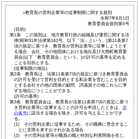
○教育長の営利企業等の従事制限に関する規則
令和7年8月1日
教育委員会規則第5号
(目的)
第1条
この規則は、地方教育行政の組織及び運営に関する法
律
(昭和31年法律第162号。以下「法」という。)
第11条第7
項の規定に基づき、教育長が営利企業等に従事しようとす
る場合、会社、その他団体における地位及び大熊町教育委
員会
(以下「教育委員会」という。)
の許可の基準を定める
ことを目的とする。
(従事制限の地位)
第2条
教育長は、法第11条第7項の規定に基づき教育委員会
の許可を受けて営利を目的とする私企業を営むことを目的
とする会社その他の団体の顧問、評議員その他これらに準
ずる地位につくことができる。
(許可の基準)
第3条
教育委員会は、教育長が法第11条第7項の規定に基づ
き営利企業等に従事することの許可を申請したときは、
次
の各号
に該当する場合を除き、許可を与えることができ
る。
(1)
その営利企業に従事するため、その職務に専念するこ
とに支障を来すおそれがある場合
(2)
その営利企業等が職員の職と特別な利害関係を生じ、