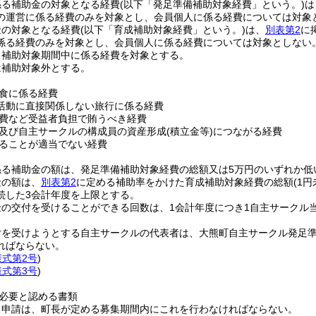
係る補助金の対象となる経費
(以下「発足準備補助対象経費」という。)
は
の運営に係る経費のみを対象とし、会員個人に係る経費については対象
金の対象となる経費
(以下「育成補助対象経費」という。)
は、
別表第2
に
係る経費のみを対象とし、会員個人に係る経費については対象としない
、補助対象期間中に係る経費を対象とする。
は補助対象外とする。
食に係る経費
活動に直接関係しない旅行に係る経費
費など受益者負担で賄うべき経費
及び自主サークルの構成員の資産形成
(積立金等)
につながる経費
ることが適当でない経費
係る補助金の額は、発足準備補助対象経費の総額又は5万円のいずれか低
金の額は、
別表第2
に定める補助率をかけた育成補助対象経費の総額
(1
続した3会計年度を上限とする。
の交付を受けることができる回数は、1会計年度につき1自主サークル
付を受けようとする自主サークルの代表者は、大熊町自主サークル発足
ればならない。
様式第2号
)
様式第3号
)
必要と認める書類
る申請は、町長が定める募集期間内にこれを行わなければならない。