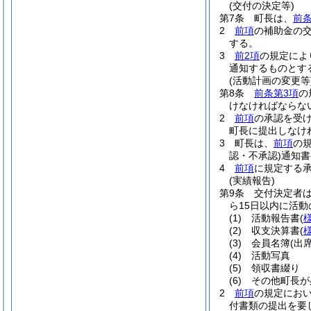
(交付の決定等)
第7条
町長は、
前
2
前項
の補助金の
する。
3
前2項
の規定によ
通知するものとす
(活動計画の変更等
第8条
前条第3項
の
けなければならな
2
前項
の承認を受
町長に提出しなけ
3
町長は、
前項
の
認・不承認)
通知書
4
前項
に規定する
(実績報告)
第9条
交付決定者
ら15日以内に活
(1)
活動報告書
(
(2)
収支決算書
(
(3)
会員名簿
(出
(4)
活動写真
(5)
領収書綴り
(6)
その他町長が
2
前項
の規定にお
付書類の提出を要