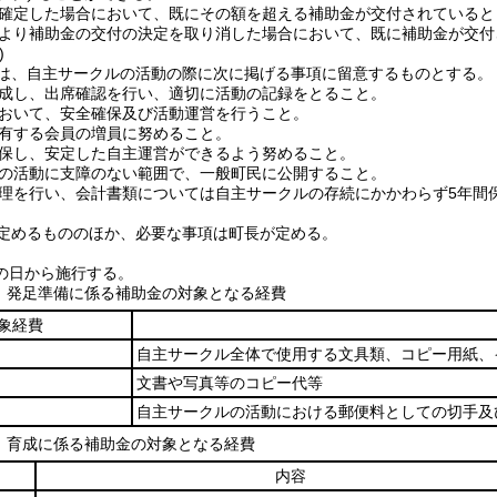
確定した場合において、既にその額を超える補助金が交付されていると
より補助金の交付の決定を取り消した場合において、既に補助金が交付
)
は、自主サークルの活動の際に次に掲げる事項に留意するものとする。
成し、出席確認を行い、適切に活動の記録をとること。
おいて、安全確保及び活動運営を行うこと。
有する会員の増員に努めること。
保し、安定した自主運営ができるよう努めること。
の活動に支障のない範囲で、一般町民に公開すること。
理を行い、会計書類については自主サークルの存続にかかわらず5年間
定めるもののほか、必要な事項は町長が定める。
の日から施行する。
) 発足準備に係る補助金の対象となる経費
象経費
自主サークル全体で使用する文具類、コピー用紙、
文書や写真等のコピー代等
自主サークルの活動における郵便料としての切手及
) 育成に係る補助金の対象となる経費
内容