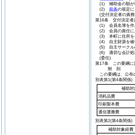
(1)
補助金の額が
(2)
前条
の規定に
(交付決定者の責務
第16条
交付決定者
(1)
会員名簿を作
(2)
会員の責任に
(3)
本町に住所を
(4)
自主財源を確
(5)
自主サークル
(6)
適切な会計処
(委任)
第17条
この要綱に
附
則
この要綱は、公布
別表第1
(第4条関係
補助対
消耗品費
印刷製本費
通信運搬費
別表第2
(第4条関係
補助対象経費