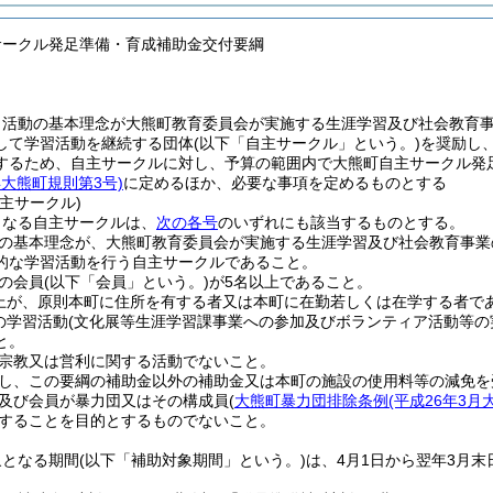
サークル発足準備・育成補助金交付要綱
、活動の基本理念が大熊町教育委員会が実施する生涯学習及び社会教育
して学習活動を継続する団体
(以下「自主サークル」という。)
を奨励し
するため、自主サークルに対し、予算の範囲内で大熊町自主サークル発
年大熊町規則第3号)
に定めるほか、必要な事項を定めるものとする
主サークル)
となる自主サークルは、
次の各号
のいずれにも該当するものとする。
の基本理念が、大熊町教育委員会が実施する生涯学習及び社会教育事業
的な学習活動を行う自主サークルであること。
の会員
(以下「会員」という。)
が5名以上であること。
上が、原則本町に住所を有する者又は本町に在勤若しくは在学する者で
の学習活動
(文化展等生涯学習課事業への参加及びボランティア活動等の
と。
宗教又は営利に関する活動でないこと。
し、この要綱の補助金以外の補助金又は本町の施設の使用料等の減免を
及び会員が暴力団又はその構成員
(
大熊町暴力団排除条例
(平成26年3月
することを目的とするものでないこと。
象となる期間
(以下「補助対象期間」という。)
は、4月1日から翌年3月