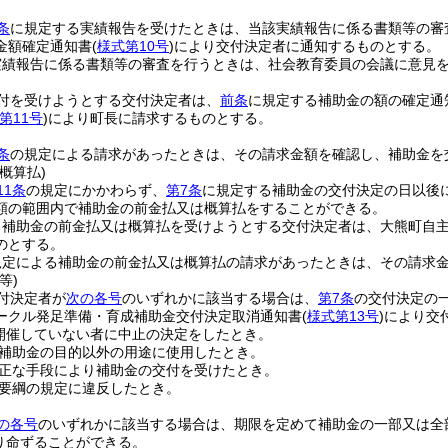
条
に規定する実績報告を受けたときは、当該実績報告に係る書類等の審
金額確定通知書
(
様式第10号
)
により交付決定者に通知するものとする。
実績報告に係る書類等の審査を行うときは、社会教育委員の会議に意見
付を受けようとする交付決定者は、
前条
に規定する補助金の額の確定通
第11号
)
により町長に請求するものとする。
条
の規定による請求があったときは、その請求金額を確認し、補助金を
概算払)
11条
の規定にかかわらず、
第7条
に規定する補助金の交付決定の日以後
額の範囲内で補助金の前金払又は概算払をすることができる。
る補助金の前金払又は概算払を受けようとする交付決定者は、大熊町自
のとする。
規定による補助金の前金払又は概算払の請求があったときは、その請求
等)
付決定者が
次の各号
のいずれかに該当する場合は、
第7条
の交付決定の
ークル発足準備・育成補助金交付決定取消通知書
(
様式第13号
)
により交
開催していない者に中止の決定をしたとき。
補助金の目的以外の用途に使用したとき。
正な手段により補助金の交付を受けたとき。
要綱の規定に違反したとき。
の各号
のいずれかに該当する場合は、期限を定めて補助金の一部又は全
り命ずることができる。