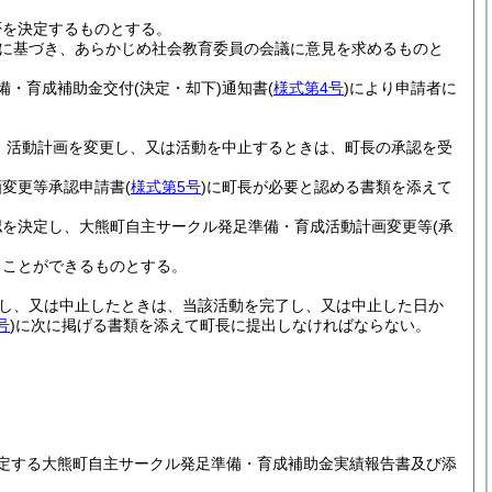
否を決定するものとする。
条に基づき、あらかじめ社会教育委員の会議に意見を求めるものと
備・育成補助金交付
(決定・却下)
通知書
(
様式第4号
)
により申請者に
、活動計画を変更し、又は活動を中止するときは、町長の承認を受
画変更等承認申請書
(
様式第5号
)
に町長が必要と認める書類を添えて
認を決定し、大熊町自主サークル発足準備・育成活動計画変更等
(承
ることができるものとする。
し、又は中止したときは、当該活動を完了し、又は中止した日か
号
)
に次に掲げる書類を添えて町長に提出しなければならない。
定する大熊町自主サークル発足準備・育成補助金実績報告書及び添