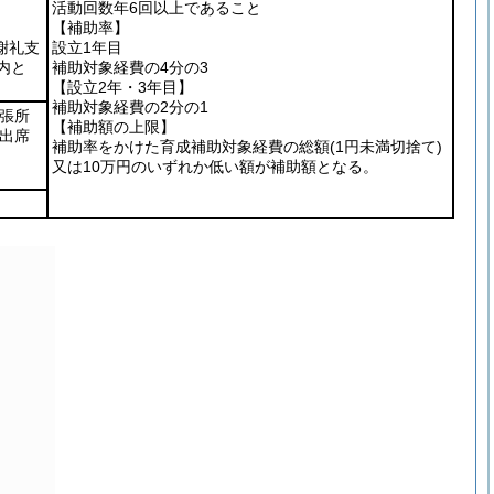
活動回数年6回以上であること
【補助率】
謝礼支
設立1年目
内と
補助対象経費の4分の3
【設立2年・3年目】
補助対象経費の2分の1
出張所
【補助額の上限】
出席
補助率をかけた育成補助対象経費の総額
(1円未満切捨て)
又は10万円のいずれか低い額が補助額となる。