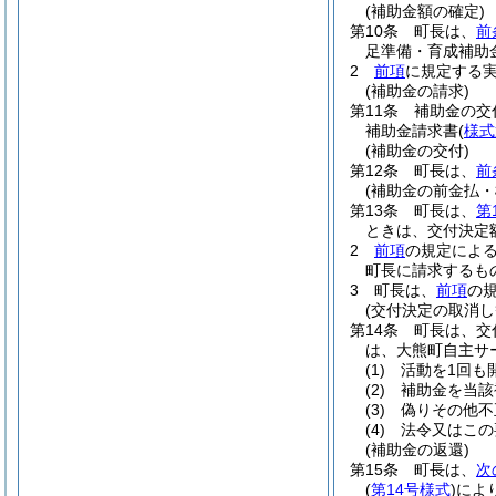
(補助金額の確定)
第10条
町長は、
前
足準備・育成補助
2
前項
に規定する
(補助金の請求)
第11条
補助金の交
補助金請求書
(
様式
(補助金の交付)
第12条
町長は、
前
(補助金の前金払・
第13条
町長は、
第
ときは、交付決定
2
前項
の規定によ
町長に請求するも
3
町長は、
前項
の
(交付決定の取消し
第14条
町長は、交
は、大熊町自主サ
(1)
活動を1回も
(2)
補助金を当該
(3)
偽りその他不
(4)
法令又はこの
(補助金の返還)
第15条
町長は、
次
(
第14号様式
)
によ