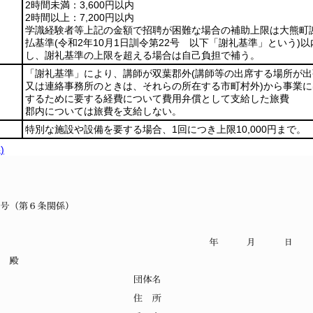
2時間未満：3,600円以内
2時間以上：7,200円以内
学識経験者等上記の金額で招聘が困難な場合の補助上限は大熊町
払基準
(令和2年10月1日訓令第22号 以下「謝礼基準」という)
以
し、謝礼基準の上限を超える場合は自己負担で補う。
「謝礼基準」により、講師が双葉郡外
(講師等の出席する場所が
又は連絡事務所のときは、それらの所在する市町村外)
から事業に
するために要する経費について費用弁償として支給した旅費
郡内については旅費を支給しない。
特別な施設や設備を要する場合、1回につき上限10,000円まで。
)