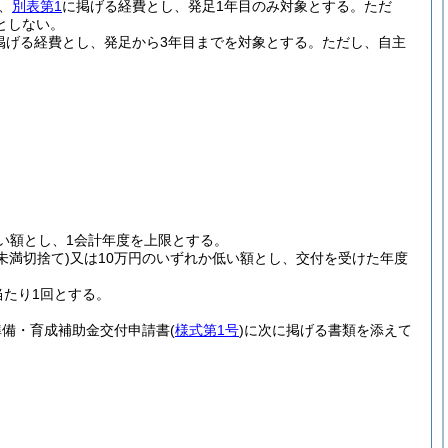
、
別表第1
に掲げる経費とし、発足1年目のみ対象とする。
ただ
としない。
掲げる経費とし、発足から3年目までを対象とする。
ただし、自主
。
い額とし、1会計年度を上限とする。
円未満切捨て)
又は10万円のいずれか低い額とし、交付を受けた年度
当たり1回とする。
準備・育成補助金交付申請書
(
様式第1号
)
に次に掲げる書類を添えて