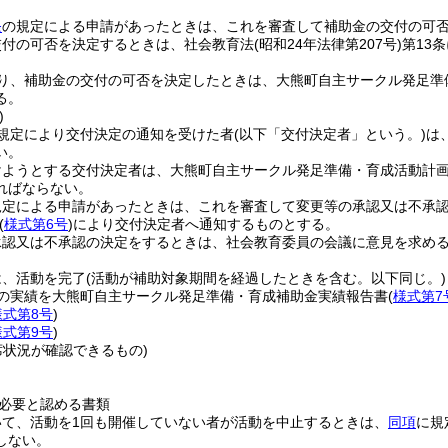
条
の規定による申請があったときは、これを審査して補助金の交付の可
交付の可否を決定するときは、社会教育法
(昭和24年法律第207号)
第13
り、補助金の交付の可否を決定したときは、大熊町自主サークル発足準
る。
)
規定により交付決定の通知を受けた者
(以下「交付決定者」という。)
は
い。
けようとする交付決定者は、大熊町自主サークル発足準備・育成活動計
ればならない。
規定による申請があったときは、これを審査して変更等の承認又は不承
(
様式第6号
)
により交付決定者へ通知するものとする。
承認又は不承認の決定をするときは、社会教育委員の会議に意見を求め
は、活動を完了
(活動が補助対象期間を経過したときを含む。以下同じ。)
動の実績を大熊町自主サークル発足準備・育成補助金実績報告書
(
様式第7
様式第8号
)
様式第9号
)
席状況が確認できるもの)
必要と認める書類
いて、活動を1回も開催していない者が活動を中止するときは、
同項
に規
しない。