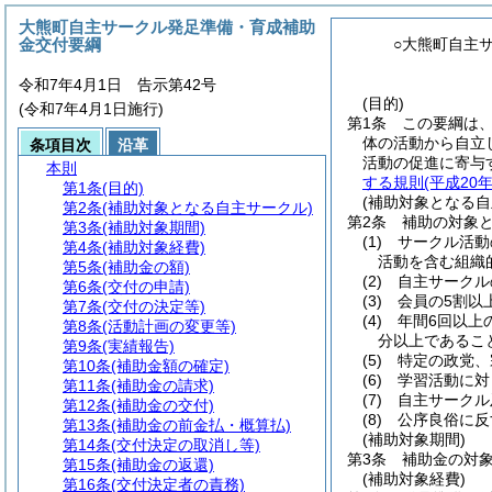
大熊町自主サークル発足準備・育成補助
金交付要綱
○大熊町自主
令和7年4月1日 告示第42号
(目的)
(令和7年4月1日施行)
第1条
この要綱は
体の活動から自立
条項目次
沿革
活動の促進に寄与
本則
する規則
(平成20
第1条
(目的)
(補助対象となる自
第2条
(補助対象となる自主サークル)
第2条
補助の対象
第3条
(補助対象期間)
(1)
サークル活動
第4条
(補助対象経費)
活動を含む組織
第5条
(補助金の額)
(2)
自主サークル
第6条
(交付の申請)
(3)
会員の5割以
第7条
(交付の決定等)
(4)
年間6回以上
第8条
(活動計画の変更等)
分以上であるこ
第9条
(実績報告)
(5)
特定の政党、
第10条
(補助金額の確定)
(6)
学習活動に対
第11条
(補助金の請求)
(7)
自主サークル
第12条
(補助金の交付)
(8)
公序良俗に反
第13条
(補助金の前金払・概算払)
(補助対象期間)
第14条
(交付決定の取消し等)
第3条
補助金の対
第15条
(補助金の返還)
(補助対象経費)
第16条
(交付決定者の責務)