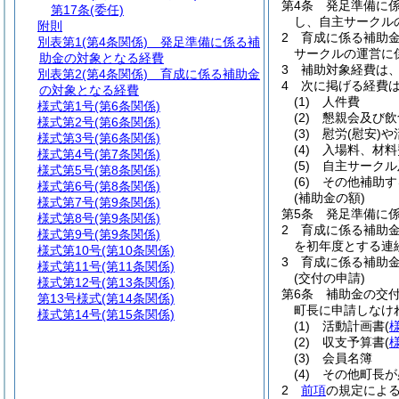
第4条
発足準備に
第17条
(委任)
し、自主サークル
附則
2
育成に係る補助
別表第1
(第4条関係) 発足準備に係る補
サークルの運営に
助金の対象となる経費
3
補助対象経費は
別表第2
(第4条関係) 育成に係る補助金
4
次に掲げる経費
の対象となる経費
(1)
人件費
様式第1号
(第6条関係)
(2)
懇親会及び飲
様式第2号
(第6条関係)
(3)
慰労
(慰安)
や
様式第3号
(第6条関係)
(4)
入場料、材料
様式第4号
(第7条関係)
(5)
自主サークル
様式第5号
(第8条関係)
(6)
その他補助す
様式第6号
(第8条関係)
(補助金の額)
様式第7号
(第9条関係)
第5条
発足準備に
様式第8号
(第9条関係)
2
育成に係る補助
様式第9号
(第9条関係)
を初年度とする連
様式第10号
(第10条関係)
3
育成に係る補助金
様式第11号
(第11条関係)
(交付の申請)
様式第12号
(第13条関係)
第6条
補助金の交
第13号様式
(第14条関係)
町長に申請しなけ
様式第14号
(第15条関係)
(1)
活動計画書
(
(2)
収支予算書
(
(3)
会員名簿
(4)
その他町長が
2
前項
の規定によ