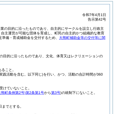
令和7年4月1日
告示第42号
事業の目的に沿ったものであり、自主的にサークルを設立し行政主
、自主運営が可能な団体を育成し、町民の自主的かつ組織的な教育
足準備・育成補助金を交付するため、
大熊町補助金等の交付等に関
の目的に沿ったものであり、文化、体育又はレクリエーションの
あること。
実践活動を含む。以下同じ)
を行い、かつ、活動の合計時間が360
受けていないこと。
大熊町条例第2号)
第2条第1号
から
第3号
)
の統制下にないこと。
末日までとする。