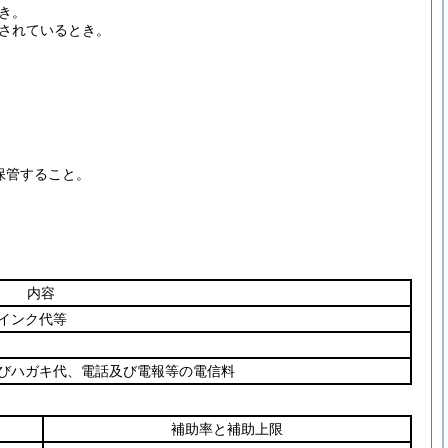
き。
されているとき。
保管すること。
内容
インク代等
びハガキ代、電話及び電報等の電信料
補助率と補助上限