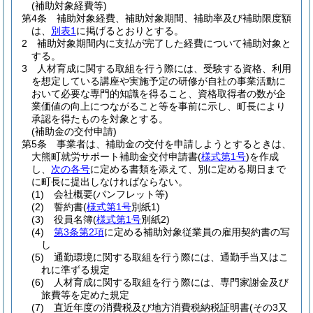
(補助対象経費等)
第4条
補助対象経費、補助対象期間、補助率及び補助限度額
は、
別表1
に掲げるとおりとする。
2
補助対象期間内に支払が完了した経費について補助対象と
する。
3
人材育成に関する取組を行う際には、受験する資格、利用
を想定している講座や実施予定の研修が自社の事業活動に
おいて必要な専門的知識を得ること、資格取得者の数が企
業価値の向上につながること等を事前に示し、町長により
承認を得たものを対象とする。
(補助金の交付申請)
第5条
事業者は、補助金の交付を申請しようとするときは、
大熊町就労サポート補助金交付申請書
(
様式第1号
)
を作成
し、
次の各号
に定める書類を添えて、別に定める期日まで
に町長に提出しなければならない。
(1)
会社概要
(パンフレット等)
(2)
誓約書
(
様式第1号
別紙1)
(3)
役員名簿
(
様式第1号
別紙2)
(4)
第3条第2項
に定める補助対象従業員の雇用契約書の写
し
(5)
通勤環境に関する取組を行う際には、通勤手当又はこ
れに準ずる規定
(6)
人材育成に関する取組を行う際には、専門家謝金及び
旅費等を定めた規定
(7)
直近年度の消費税及び地方消費税納税証明書
(その3又