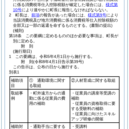
に係る消費税等仕入控除税額が確定した場合には、
様式第
10号
により速やかに町長に報告しなければならない。
2
町長は、
前項
の報告があった場合には、
様式第9号
により
当該消費税及び地方消費税に係る消費税等仕入控除税額の
全部又は一部の返還を命ずるものとする。
(書類の提出)
(補則)
第18条
この要綱に定めるもののほか必要な事項は、町長が
別に定める。
附
則
(施行期日)
1
この要綱は、令和5年4月1日から施行する。
附
則
(令和8年4月1日
告示第39号)
この告示は、公布の日から施行する。
別表1
補助項
① 通勤環境に関す
②人材育成に関する取組
目
る取組
取組事
・町外遠方からの通
・従業員の講座等受講の
例
勤に係る従業員の費
補助
用の補助
・従業員の資格取得に要
する受験料の補助
・従業員に向けたスキル
アップ研修の開催
補助対
・通勤手当に要する
・受講料