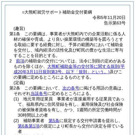
○大熊町就労サポート補助金交付要綱
令和5年11月20日
告示第63号
(趣旨)
第1条
この要綱は、事業者が大熊町内での企業活動に係る人
材の確保や育成、より良い操業環境の構築等を図ろうとす
る取組に要する経費に対し、予算の範囲内において補助金
を交付し、域内経済の活性化及び町民の豊かな生活に寄与
することを目的とする。
2
前項
の補助金の交付については、法令に別段の定めがある
ものを除くほか、
大熊町補助金等の交付等に関する規則
(平
成20年3月11日規則第3号。以下「規則」という。)
及びこ
の要綱に定めるところによるものとする。
(定義)
第2条
この要綱において、
次の各号
に掲げる用語の意義は、
それぞれ
当該各号
に定めるところによる。
(1)
地元常用従業員 事業者が直接雇用する従業員であっ
て、福島県内に住民登録を有し、雇用保険及び社会保険
の被保険者資格を有し、かつ、1週間の所定労働時間が
30時間以上の者
(2)
補助事業者
第5条
に規定する交付申請書を提出し、
第6条第1項
の規定により町長から交付の決定を得ている
者