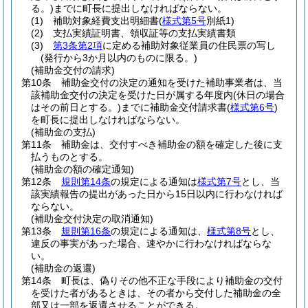
る。)
までに町長に提出しなければならない。
(1)
補助対象経費支出明細書
(
様式第5号
別紙1)
(2)
支払実績証明書、領収証等の支払実績書類
(3)
第3条第2項
に定める補助対象従業員の住民票の写し
(発行から3か月以内のものに限る。)
(補助金交付の請求)
第10条
補助金交付の決定の通知を受けた補助事業者は、当
該補助金交付の決定を受けた日が属する年度内
(休日の場合
はその前日とする。)
までに補助金交付請求書
(
様式第6号
)
を町長に提出しなければならない。
(補助金の支払)
第11条
補助金は、交付すべき補助金の額を確定した後に支
払うものとする。
(補助金の額の確定通知)
第12条
規則第14条
の規定による通知は
様式第7号
とし、当
該実績報告の提出があった日から15日以内に行わなければ
ならない。
(補助金交付決定の取消通知)
第13条
規則第16条
の規定による通知は、
様式第8号
とし、
違反の事実があった場合、速やかに行わなければならな
い。
(補助金の返還)
第14条
町長は、偽りその他不正な手段により補助金の交付
を受けた者があるときは、その者から交付した補助金の全
部又は一部を返還させることができる。