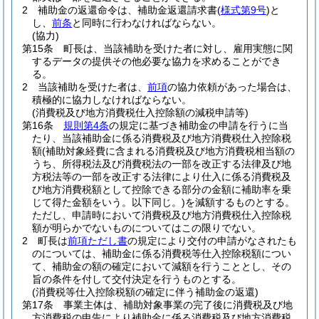
2
補助金の返還命令は、補助金返還請求書
(
様式第9号
)
と
し、
前条
と同時に行わなければならない。
(協力)
第15条
町長は、当該補助を受けた者に対し、雇用実態に関
するデータの提供その他必要な協力を求めることができ
る。
2
当該補助を受けた者は、
前項
の協力依頼があった場合は、
積極的に協力しなければならない。
(消費税及び地方消費税仕入控除額の減税申請等)
第16条
規則第4条
の規定に基づき補助金の申請を行うに当
たり、当該補助金に係る消費税及び地方消費税仕入控除税
額
(補助対象経費に含まれる消費税及び地方消費税相当額の
うち、所得税法及び消費税法の一部を改正する法律及び地
方税法等の一部を改正する法律により仕入に係る消費税及
び地方消費税額として控除できる部分の金額に補助率を乗
じて得た金額をいう。以下同じ。)
を減額するものとする。
ただし、申請時において消費税及び地方消費税仕入控除税
額が明らかでないものについてはこの限りでない。
2
町長は
前項ただし書
の規定により交付の申請がなされたも
のについては、補助金に係る消費税等仕入控除税額につい
て、補助金の額の確定において減額を行うこととし、その
旨の条件を付して交付決定を行うものとする。
(消費税等仕入控除税額の確定に伴う補助金の返還)
第17条
事業主体は、補助対象事業の完了後に消費税及び地
方消費税の申告により補助金に係る消費税及び地方消費税