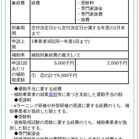
象経費
経費
・受験料
・専門家謝金
・専門家旅費
・旅費
対象期
交付決定日から交付決定日が属する年度の2月末
間
まで
申請上
1事業者3回
(同一年度1回まで)
限
補助率
補助対象経費の最大1／2
申請1回
5,000千円
2,000千円
あたり
の補助
① ②の計で5,000千円
限度額
◆通勤手当に要する経費
・補助事業者の就業
規則
等に基づき支給した通勤手当の額
◆受講料
・eラーニング研修や外部研修の受講に要する経費のうち、補
助事業者が負担した額とする。
◆受験料
・資格取得試験の受験に要する経費のうち、補助事業者が負
担した額とする。
◆専門家謝金