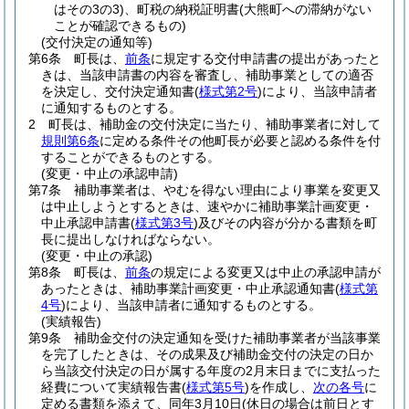
はその3の3)
、町税の納税証明書
(大熊町への滞納がない
ことが確認できるもの)
(交付決定の通知等)
第6条
町長は、
前条
に規定する交付申請書の提出があったと
きは、当該申請書の内容を審査し、補助事業としての適否
を決定し、交付決定通知書
(
様式第2号
)
により、当該申請者
に通知するものとする。
2
町長は、補助金の交付決定に当たり、補助事業者に対して
規則第6条
に定める条件その他町長が必要と認める条件を付
することができるものとする。
(変更・中止の承認申請)
第7条
補助事業者は、やむを得ない理由により事業を変更又
は中止しようとするときは、速やかに補助事業計画変更・
中止承認申請書
(
様式第3号
)
及びその内容が分かる書類を町
長に提出しなければならない。
(変更・中止の承認)
第8条
町長は、
前条
の規定による変更又は中止の承認申請が
あったときは、補助事業計画変更・中止承認通知書
(
様式第
4号
)
により、当該申請者に通知するものとする。
(実績報告)
第9条
補助金交付の決定通知を受けた補助事業者が当該事業
を完了したときは、その成果及び補助金交付の決定の日か
ら当該交付決定の日が属する年度の2月末日までに支払った
経費について実績報告書
(
様式第5号
)
を作成し、
次の各号
に
定める書類を添えて、同年3月10日
(休日の場合は前日とす