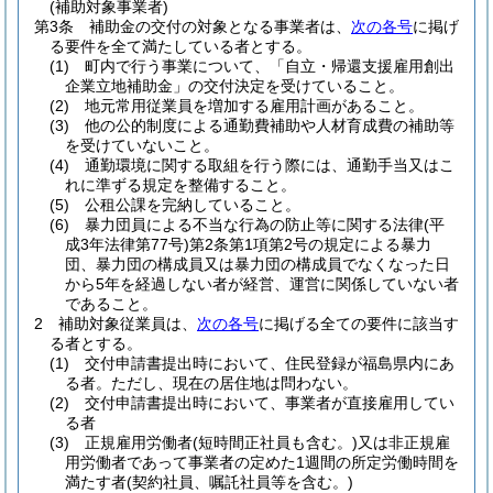
(補助対象事業者)
第3条
補助金の交付の対象となる事業者は、
次の各号
に掲げ
る要件を全て満たしている者とする。
(1)
町内で行う事業について、「自立・帰還支援雇用創出
企業立地補助金」の交付決定を受けていること。
(2)
地元常用従業員を増加する雇用計画があること。
(3)
他の公的制度による通勤費補助や人材育成費の補助等
を受けていないこと。
(4)
通勤環境に関する取組を行う際には、通勤手当又はこ
れに準ずる規定を整備すること。
(5)
公租公課を完納していること。
(6)
暴力団員による不当な行為の防止等に関する法律
(平
成3年法律第77号)
第2条第1項第2号の規定による暴力
団、暴力団の構成員又は暴力団の構成員でなくなった日
から5年を経過しない者が経営、運営に関係していない者
であること。
2
補助対象従業員は、
次の各号
に掲げる全ての要件に該当す
る者とする。
(1)
交付申請書提出時において、住民登録が福島県内にあ
る者。
ただし、現在の居住地は問わない。
(2)
交付申請書提出時において、事業者が直接雇用してい
る者
(3)
正規雇用労働者
(短時間正社員も含む。)
又は非正規雇
用労働者であって事業者の定めた1週間の所定労働時間を
満たす者
(契約社員、嘱託社員等を含む。)