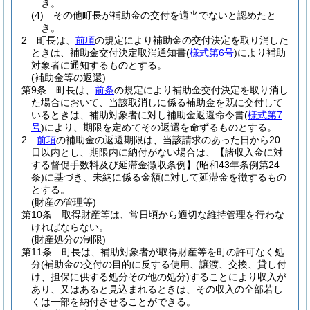
き。
(4)
その他町長が補助金の交付を適当でないと認めたと
き。
2
町長は、
前項
の規定により補助金の交付決定を取り消した
ときは、補助金交付決定取消通知書
(
様式第6号
)
により補助
対象者に通知するものとする。
(補助金等の返還)
第9条
町長は、
前条
の規定により補助金交付決定を取り消し
た場合において、当該取消しに係る補助金を既に交付して
いるときは、補助対象者に対し補助金返還命令書
(
様式第7
号
)
により、期限を定めてその返還を命ずるものとする。
2
前項
の補助金の返還期限は、当該請求のあった日から20
日以内とし、期限内に納付がない場合は、【諸収入金に対
する督促手数料及び延滞金徴収条例】
(昭和43年条例第24
条)
に基づき、未納に係る金額に対して延滞金を徴するもの
とする。
(財産の管理等)
第10条
取得財産等は、常日頃から適切な維持管理を行わな
ければならない。
(財産処分の制限)
第11条
町長は、補助対象者が取得財産等を町の許可なく処
分
(補助金の交付の目的に反する使用、譲渡、交換、貸し付
け、担保に供する処分その他の処分)
することにより収入が
あり、又はあると見込まれるときは、その収入の全部若し
くは一部を納付させることができる。