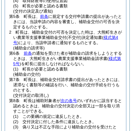
(4)
取得財産等の使用位置図
(5)
町長が必要と認める書類
(交付の決定及び通知)
第5条
町長は、
前条
に規定する交付申請書の提出があったと
きには、当該申請の内容を審査し、補助金交付の可否を決
定するものとする。
2
町長は、補助金交付の可否を決定した時は、大熊町生きが
い農業等支援事業補助金交付
(不交付)
決定通知書
(
様式第4
号
)
により、当該申請者に通知するものとする。
(補助金の請求等)
第6条
前条
の通知を受けた者が補助金の請求をしようとする
ときは、大熊町生きがい農業支援事業補助金請求書
(
様式第
5号
)
を町長に提出しなければならない。
(1)
町長が必要と認める書類
(補助金の交付)
第7条
町長は、補助金交付請求書の提出があったときには、
遅滞なく書類等の確認を行い、補助金の交付手続を行うも
のとする。
(交付決定の取消し)
第8条
町長は補助対象者が
次の各号
のいずれかに該当すると
認めるときは、補助金の交付決定の全部又は一部を取り消
すことができる。
(1)
この要綱の規定に違反したとき。
(2)
交付決定に付した条件に違反したとき。
(3)
偽り又は不正な手段により補助金の交付を受けたと