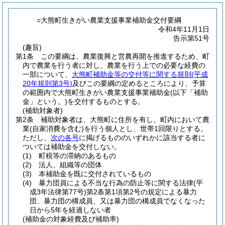
○大熊町生きがい農業支援事業補助金交付要綱
令和4年11月1日
告示第51号
(趣旨)
第1条
この要綱は、農業復興と営農再開を推進するため、町
内で農業を行う者に対し、農業を行う上での必要な経費の
一部について、
大熊町補助金等の交付等に関する規則
(平成
20年規則第3号)
及びこの要綱の定めるところにより、予算
の範囲内で大熊町生きがい農業支援事業補助金
(以下「補助
金」という。)
を交付するものとする。
(補助対象者)
第2条
補助対象者は、大熊町に住所を有し、町内において農
業
(自家消費を含む)
を行う個人とし、世帯1回限りとする。
ただし、
次の各号
に掲げるもののいずれかに該当する者に
ついては補助金を交付しない。
(1)
町税等の滞納のあるもの
(2)
法人、組織等の団体
(3)
本補助金を既に交付されているもの
(4)
暴力団員による不当な行為の防止等に関する法律
(平
成3年法律第77号)
第2条第1項第2号の規定による暴力
団、暴力団の構成員、又は暴力団の構成員でなくなった
日から5年を経過しない者
(補助金の対象経費及び補助率)