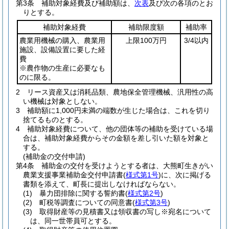
第3条
補助対象経費及び補助額は、
次表
及び次の各項のとお
りとする。
補助対象経費
補助限度額
補助率
農業用機械の購入、農業用
上限100万円
3/4以内
施設、設備設置に要した経
費
※農作物の生産に必要なも
のに限る。
2
リース資産又は消耗品類、農地保全管理機械、汎用性の高
い機械は対象としない。
3
補助額に1,000円未満の端数が生じた場合は、これを切り
捨てるものとする。
4
補助対象経費について、他の団体等の補助を受けている場
合は、補助対象経費からその金額を差し引いた額を対象と
する。
(補助金の交付申請)
第4条
補助金の交付を受けようとする者は、大熊町生きがい
農業支援事業補助金交付申請書
(
様式第1号
)
に、次に掲げる
書類を添えて、町長に提出しなければならない。
(1)
暴力団排除に関する誓約書
(
様式第2号
)
(2)
町税等調査についての同意書
(
様式第3号
)
(3)
取得財産等の見積書又は領収書の写し※宛名について
は、同一世帯員可とする。