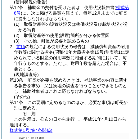
(使用状況の報告)
第12条
補助金の交付を受けた者は、使用状況報告書
(
様式第
8号
)
に、次に掲げる書類を添えて、毎年12月末までに町長
に提出しなければならない。
(1)
取得財産等の設置状況又は稼働状況及び栽培状況が分
かる写真
(2)
取得財産等の使用
(設置)
箇所が分かる位置図
(3)
その他、町長が必要と認めるもの
2
前項
の規定による使用状況の報告は、減価償却資産の耐用
年数等に関する省令
(昭和40年大蔵省令第15号)
別表第1に定
められている財産の耐用年数に相当する期間において、毎
年行うものとする。
ただし、耐用年数を超えた場合は、不
要とする。
(現地調査等)
第13条
町長が必要を認めるときは、補助事業の内容に関す
る報告を求め、又は実地の調査を行うことができるものと
し、補助対象者はこれに応じなければならない。
(その他)
第14条
この要綱に定めるもののほか、必要な事項は町長が
別に定める。
附
則
この告示は、公布の日から施行し、平成31年4月10日から
適用する。
様式第1号
(第4条関係)