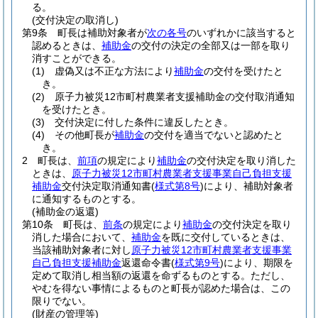
る。
(交付決定の取消し)
第9条
町長は補助対象者が
次の各号
のいずれかに該当すると
認めるときは、
補助金
の交付の決定の全部又は一部を取り
消すことができる。
(1)
虚偽又は不正な方法により
補助金
の交付を受けたと
き。
(2)
原子力被災12市町村農業者支援補助金の交付取消通知
を受けたとき。
(3)
交付決定に付した条件に違反したとき。
(4)
その他町長が
補助金
の交付を適当でないと認めたと
き。
2
町長は、
前項
の規定により
補助金
の交付決定を取り消した
ときは、
原子力被災12市町村農業者支援事業自己負担支援
補助金
交付決定取消通知書
(
様式第8号
)
により、補助対象者
に通知するものとする。
(補助金の返還)
第10条
町長は、
前条
の規定により
補助金
の交付決定を取り
消した場合において、
補助金
を既に交付しているときは、
当該補助対象者に対し
原子力被災12市町村農業者支援事業
自己負担支援補助金
返還命令書
(
様式第9号
)
により、期限を
定めて取消し相当額の返還を命ずるものとする。
ただし、
やむを得ない事情によるものと町長が認めた場合は、この
限りでない。
(財産の管理等)