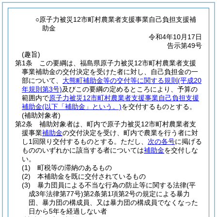
○原子力被災12市町村農業者支援事業自己負担支援補
助金
令和4年10月17日
告示第49号
(趣旨)
第1条
この要綱は、福島県原子力被災12市町村農業者支援
事業補助金の交付決定を受けた者に対し、自己負担金の一
部について、
大熊町補助金等の交付等に関する規則
(平成20
年規則第3号)
及びこの要綱の定めるところにより、予算の
範囲内で
原子力被災12市町村農業者支援事業自己負担支援
補助金
(以下「補助金」という。)
を交付するものとする。
(補助対象者)
第2条
補助対象者は、町内で原子力被災12市町村農業者支
援事業
補助金
の交付決定を受け、町内で農業を行う者に対
し1回限り交付するものとする。
ただし、
次の各号
に掲げる
もののいずれかに該当する者については
補助金
を交付しな
い。
(1)
町税等の滞納のあるもの
(2)
本補助金を既に交付されているもの
(3)
暴力団員による不当な行為の防止等に関する法律
(平
成3年法律第77号)
第2条第1項第2号の規定による暴力
団、暴力団の構成員、又は暴力団の構成員でなくなった
日から5年を経過しない者