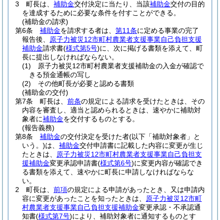
3
町長は、
補助金
交付決定に当たり、当該
補助金
交付の目的
を達成するために必要な条件を付すことができる。
(補助金の請求)
第6条
補助金
を請求する者は、
第11条
に定める事業の完了
報告後、
原子力被災12市町村農業者支援事業自己負担支援
補助金
請求書
(
様式第5号
)
に、次に掲げる書類を添えて、町
長に提出しなければならない。
(1)
原子力被災12市町村農業者支援補助金の入金が確認で
きる預金通帳の写し
(2)
その他町長が必要と認める書類
(補助金の交付)
第7条
町長は、
前条
の規定による請求を受けたときは、その
内容を審査し、適当と認められるときは、速やかに補助対
象者に
補助金
を交付するものとする。
(報告義務)
第8条
補助金
の交付決定を受けた者
(以下「補助対象者」と
いう。)
は、
補助金
交付申請書に記載した内容に変更が生じ
たときは、
原子力被災12市町村農業者支援事業自己負担支
援補助金
変更承認申請書
(
様式第6号
)
に変更内容が確認でき
る書類を添えて、速やかに町長に申請しなければならな
い。
2
町長は、
前項
の規定による申請があったとき、又は申請内
容に変更があったことを知ったときは、
原子力被災12市町
村農業者支援事業自己負担支援補助金
変更承認・不承認通
知書
(
様式第7号
)
により、補助対象者に通知するものとす