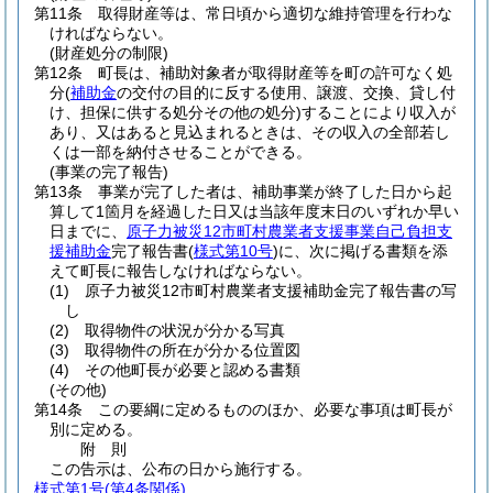
第11条
取得財産等は、常日頃から適切な維持管理を行わな
ければならない。
(財産処分の制限)
第12条
町長は、補助対象者が取得財産等を町の許可なく処
分
(
補助金
の交付の目的に反する使用、譲渡、交換、貸し付
け、担保に供する処分その他の処分)
することにより収入が
あり、又はあると見込まれるときは、その収入の全部若し
くは一部を納付させることができる。
(事業の完了報告)
第13条
事業が完了した者は、補助事業が終了した日から起
算して1箇月を経過した日又は当該年度末日のいずれか早い
日までに、
原子力被災12市町村農業者支援事業自己負担支
援補助金
完了報告書
(
様式第10号
)
に、次に掲げる書類を添
えて町長に報告しなければならない。
(1)
原子力被災12市町村農業者支援補助金完了報告書の写
し
(2)
取得物件の状況が分かる写真
(3)
取得物件の所在が分かる位置図
(4)
その他町長が必要と認める書類
(その他)
第14条
この要綱に定めるもののほか、必要な事項は町長が
別に定める。
附
則
この告示は、公布の日から施行する。
様式第1号
(第4条関係)