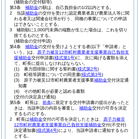
(補助金の交付額等)
第3条
補助金
の額は、自己負担金の1/2以内とする。
2
当該
補助金
の交付を受けた認定農業者及び農業法人等に関
わる者又は関連会社等が行う、同種の事業についての申請
はできないこととする。
3
補助額に1,000円未満の端数が生じた場合は、これを切り
捨てるものとする。
(補助金の交付申請)
第4条
補助金
の交付を受けようとする者
(以下「申請者」と
いう。)
は、
原子力被災12市町村農業者支援事業自己負担支
援補助金
交付申請書
(
様式第1号
)
に、次に掲げる書類を添え
て、町長に提出しなければならない。
(1)
暴力団排除に関する誓約書
(
様式第2号
)
(2)
町税等調査についての同意書
(
様式第3号
)
(3)
原子力被災12市町村農業者支援事業
補助金
交付決定通
知書
(4)
その他町長が必要と認める書類
(交付の決定及び通知)
第5条
町長は、
前条
に規定する交付申請書の提出があったと
きは、当該申請の内容を審査し、
補助金
交付の可否を決定
するものとする。
2
町長は
補助金
交付の可否を決定したときは、
原子力被災
12市町村農業者支援事業自己負担支援補助金
交付
(不交付)
決定通知書
(
様式第4号
)
により、当該申請者に通知するもの
とする。