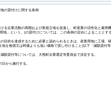
用地の貸付けに関する条例
おける企業活動の再開および新規立地を促進し、町産業の活性化と雇用
業用地」という。)
の貸付けについては、この条例の定めによることとす
条
の目的を達成するために必要と認められるときは、産業用地に工場、
土地を無償又は時価よりも低い価格で貸し付けること
(以下「減額貸付等
く減額貸付等については、大熊町企業選定等委員会で決定する。
の日から施行する。