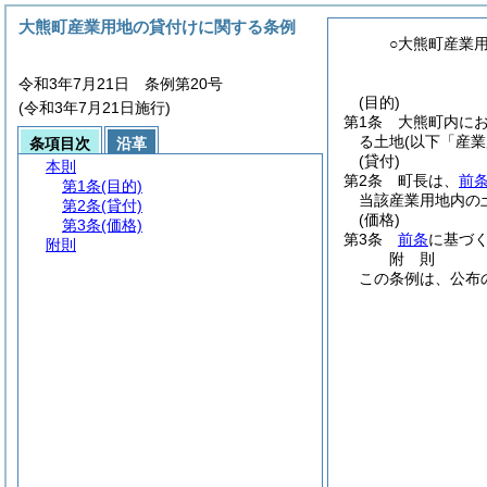
大熊町産業用地の貸付けに関する条例
○大熊町産業
令和3年7月21日 条例第20号
(目的)
(令和3年7月21日施行)
第1条
大熊町内に
る土地
(以下「産
条項目次
沿革
(貸付)
本則
第2条
町長は、
前
第1条
(目的)
当該産業用地内の
第2条
(貸付)
(価格)
第3条
(価格)
第3条
前条
に基づ
附則
附
則
この条例は、公布