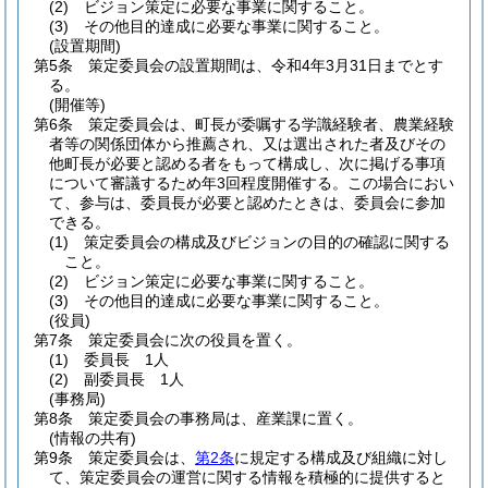
(2)
ビジョン策定に必要な事業に関すること。
(3)
その他目的達成に必要な事業に関すること。
(設置期間)
第5条
策定委員会の設置期間は、令和4年3月31日までとす
る。
(開催等)
第6条
策定委員会は、町長が委嘱する学識経験者、農業経験
者等の関係団体から推薦され、又は選出された者及びその
他町長が必要と認める者をもって構成し、次に掲げる事項
について審議するため年3回程度開催する。
この場合におい
て、参与は、委員長が必要と認めたときは、委員会に参加
できる。
(1)
策定委員会の構成及びビジョンの目的の確認に関する
こと。
(2)
ビジョン策定に必要な事業に関すること。
(3)
その他目的達成に必要な事業に関すること。
(役員)
第7条
策定委員会に次の役員を置く。
(1)
委員長 1人
(2)
副委員長 1人
(事務局)
第8条
策定委員会の事務局は、産業課に置く。
(情報の共有)
第9条
策定委員会は、
第2条
に規定する構成及び組織に対し
て、策定委員会の運営に関する情報を積極的に提供すると