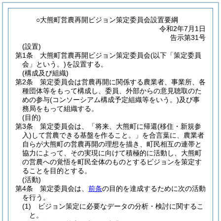
○大熊町営農再開ビジョン策定委員会設置要綱
令和2年7月1日
告示第31号
(設置)
第1条
大熊町営農再開ビジョン策定委員会
(以下「策定委員
会」という。)
を設置する。
(構成及び組織)
第2条
策定委員会は営農再開に関係する農業者、事業所、各
種団体等をもって構成し、委員、外部からの意見聴取のた
めの参与
(コンソーシアム構成予定組織等をいう。)
及び事
務局をもって組織する。
(目的)
第3条
策定委員会は、「将来、大熊町に帰還
(移住・新規参
入)
して営農できる基盤を作ること。」を合言葉に、農業者
自らが大熊町の営農再開の理想を描き、町民相互の連帯と
協力によって、その実現に向けて積極的に活動し、大熊町
の営農への覚悟を町民全体のものとするビジョンを策定す
ることを目的とする。
(活動)
第4条
策定委員会は、
前条
の目的を達成するために次の活動
を行う。
(1)
ビジョン策定に必要なデータの分析・検討に関するこ
と。