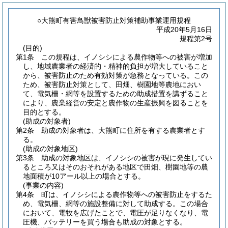
○大熊町有害鳥獣被害防止対策補助事業運用規程
平成20年5月16日
規程第2号
(目的)
第1条
この規程は、イノシシによる農作物等への被害が増加
し、地域農業者の経済的・精神的負担が増大していること
から、被害防止のため有効対策が急務となっている。
この
ため、被害防止対策として、田畑、樹園地等農地におい
て、電気柵・網等を設置するための助成措置を講ずること
により、農業経営の安定と農作物の生産振興を図ることを
目的とする。
(助成の対象者)
第2条
助成の対象者は、大熊町に住所を有する農業者とす
る。
(助成の対象地区)
第3条
助成の対象地区は、イノシシの被害が現に発生してい
るところ又はそのおそれがある地区で田畑、樹園地等の農
地面積が10アール以上の場合とする。
(事業の内容)
第4条
町は、イノシシによる農作物等への被害防止をするた
め、電気柵、網等の施設整備に対して助成する。
この場合
において、電牧を広げたことで、電圧が足りなくなり、電
圧機、バッテリーを買う場合も助成の対象とする。