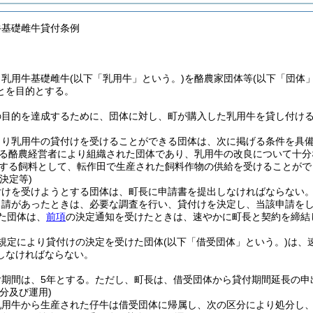
牛基礎雌牛貸付条例
、乳用牛基礎雌牛
(以下「乳用牛」という。)
を酪農家団体等
(以下「団体
とを目的とする。
の目的を達成するために、団体に対し、町が購入した乳用牛を貸し付け
より乳用牛の貸付けを受けることができる団体は、次に掲げる条件を具
る酪農経営者により組織された団体であり、乳用牛の改良について十分
する飼料として、転作田で生産された飼料作物の供給を受けることがで
決定等)
付けを受けようとする団体は、町長に申請書を提出しなければならない
申請があったときは、必要な調査を行い、貸付けを決定し、当該申請を
た団体は、
前項
の決定通知を受けたときは、速やかに町長と契約を締結
規定により貸付けの決定を受けた団体
(以下「借受団体」という。)
は、
しなければならない。
期間は、5年とする。
ただし、町長は、借受団体から貸付期間延長の申
分及び運用)
乳用牛から生産された仔牛は借受団体に帰属し、次の区分により処分し