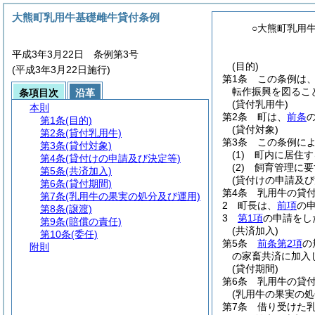
大熊町乳用牛基礎雌牛貸付条例
○大熊町乳用
平成3年3月22日 条例第3号
(目的)
(平成3年3月22日施行)
第1条
この条例は
転作振興を図るこ
条項目次
沿革
(貸付乳用牛)
本則
第2条
町は、
前条
第1条
(目的)
(貸付対象)
第2条
(貸付乳用牛)
第3条
この条例に
第3条
(貸付対象)
(1)
町内に居住す
第4条
(貸付けの申請及び決定等)
(2)
飼育管理に要
第5条
(共済加入)
(貸付けの申請及び
第6条
(貸付期間)
第4条
乳用牛の貸
第7条
(乳用牛の果実の処分及び運用)
2
町長は、
前項
の
第8条
(譲渡)
3
第1項
の申請をし
第9条
(賠償の責任)
(共済加入)
第10条
(委任)
第5条
前条第2項
の
附則
の家畜共済に加入
(貸付期間)
第6条
乳用牛の貸付
(乳用牛の果実の処
第7条
借り受けた