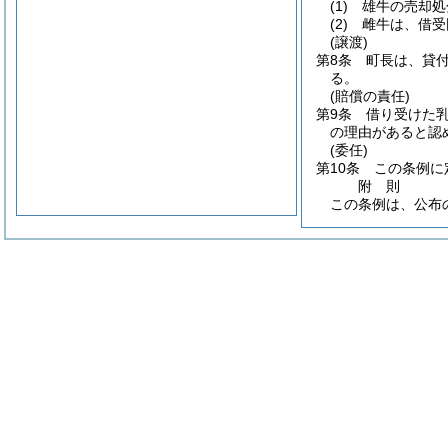
(1)
雄牛の売却処
(2)
雌牛は、借受
(譲渡)
第8条
町長は、貸
る。
(賠償の責任)
第9条
借り受けた
の理由があると認
(委任)
第10条
この条例に
附
則
この条例は、公布