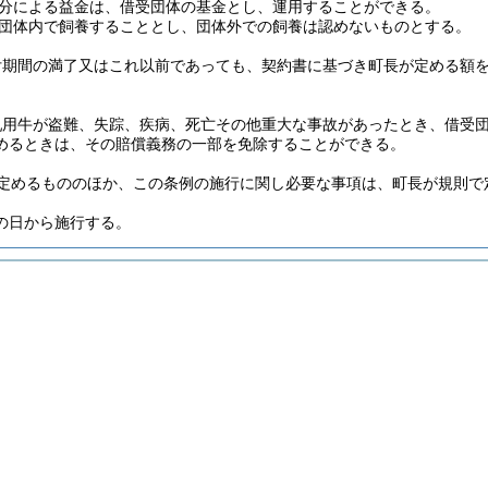
分による益金は、借受団体の基金とし、運用することができる。
団体内で飼養することとし、団体外での飼養は認めないものとする。
付期間の満了又はこれ以前であっても、契約書に基づき町長が定める額
乳用牛が盗難、失踪、疾病、死亡その他重大な事故があったとき、借受
めるときは、その賠償義務の一部を免除することができる。
定めるもののほか、この条例の施行に関し必要な事項は、町長が規則で
の日から施行する。