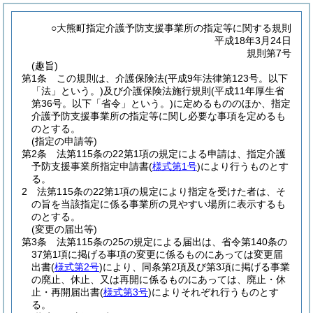
○大熊町指定介護予防支援事業所の指定等に関する規則
平成18年3月24日
規則第7号
(趣旨)
第1条
この規則は、介護保険法
(平成9年法律第123号。以下
「法」という。)
及び介護保険法施行規則
(平成11年厚生省
第36号。以下「省令」という。)
に定めるもののほか、指定
介護予防支援事業所の指定等に関し必要な事項を定めるも
のとする。
(指定の申請等)
第2条
法第115条の22第1項の規定による申請は、指定介護
予防支援事業所指定申請書
(
様式第1号
)
により行うものとす
る。
2
法第115条の22第1項の規定により指定を受けた者は、そ
の旨を当該指定に係る事業所の見やすい場所に表示するも
のとする。
(変更の届出等)
第3条
法第115条の25の規定による届出は、省令第140条の
37第1項に掲げる事項の変更に係るものにあっては変更届
出書
(
様式第2号
)
により、同条第2項及び第3項に掲げる事業
の廃止、休止、又は再開に係るものにあっては、廃止・休
止・再開届出書
(
様式第3号
)
によりそれぞれ行うものとす
る。