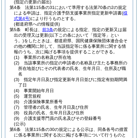
(指定の更新の届出)
第4条
法第115条の31において準用する法第70条の2の規定
による申請は、指定介護予防支援事業所指定更新申請書
(
様
式第4号
)
により行うものとする。
(都道府県への情報提供)
第5条
町長は、
前3条
の規定による指定、指定の更新又は届
出の受理又は更新
(以下この条において「指定等」とい
う。)
をしたときは、都道府県、国民健康保険団体連合会そ
の他の機関に対して、当該指定等に係る事業所に関する情
報のうち、次に掲げる事項を提供することができる。
(1)
事業所の名称及び所在地
(2)
当該事業所の指定の申請者の名称及び主たる事務所の
所在地並びにその代表者の氏名、生年月日、住所及び職
名
(3)
指定年月日及び指定更新年月日並びに指定有効期間満
了日
(4)
事業開始年月日
(5)
運営規程
(6)
介護保険事業所番号
(7)
管理者の氏名、生年月日及び住所
(8)
役員の氏名、生年月日及び住所
(9)
介護支援専門員の氏名及びその登録番号
(公示)
第6条
法第115条の30の規定による公示は、同条各号の措置
に係る事業所に関する次に掲げる事項について行うものと