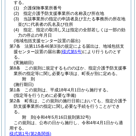
する。
(1)
介護保険事業所番号
(2)
指定介護予防支援事業所の名称及び所在地
(3)
当該事業所の指定の申請者及び主たる事務所の所在地
並びに代表者の氏名及び住所
(4)
指定、指定の取消し又は指定の全部若しくは一部の効
力の停止の年月日
(地域包括支援センター設置の届出)
第7条
法第115条46第3項の規定による届出は、地域包括支
援センター設置の届出書
(
様式第5号
)
により行うものとす
る。
(実施細目)
第8条
この規則に規定するもののほか、指定介護予防支援事
業所の指定等に関し必要な事項は、町長が別に定める。
附
則
(施行期日)
第1条
この規則は、平成18年4月1日から施行する。
(指定等を行うために必要な準備)
第2条
町長は、この規則の施行日前においても、指定介護予
防支援事業所の指定に関し必要な手続を行うことができ
る。
附
則
(令和4年5月16日
規則第32号)
この規則は、公布の日から施行し、令和4年4月1日から適
用する。
様式第1号
(第2条関係)