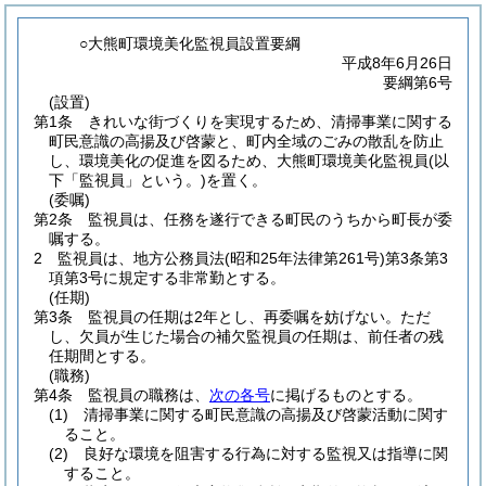
○大熊町環境美化監視員設置要綱
平成8年6月26日
要綱第6号
(設置)
第1条
きれいな街づくりを実現するため、清掃事業に関する
町民意識の高揚及び啓蒙と、町内全域のごみの散乱を防止
し、環境美化の促進を図るため、大熊町環境美化監視員
(以
下「監視員」という。)
を置く。
(委嘱)
第2条
監視員は、任務を遂行できる町民のうちから町長が委
嘱する。
2
監視員は、地方公務員法
(昭和25年法律第261号)
第3条第3
項第3号に規定する非常勤とする。
(任期)
第3条
監視員の任期は2年とし、再委嘱を妨げない。
ただ
し、欠員が生じた場合の補欠監視員の任期は、前任者の残
任期間とする。
(職務)
第4条
監視員の職務は、
次の各号
に掲げるものとする。
(1)
清掃事業に関する町民意識の高揚及び啓蒙活動に関す
ること。
(2)
良好な環境を阻害する行為に対する監視又は指導に関
すること。