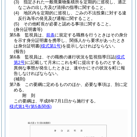
(3)
指定された一般廃棄物集積所を定期的に巡視し、適正
なごみの出し方及び清掃の指導に関すること。
(4)
地区内を定期的に巡視し、ごみの不法投棄に対する違
反行為等の発見及び通報に関すること。
(5)
その他町長が必要と認める事項に関すること。
(身分証明書等)
第5条
監視員は、
前条
に規定する職務を行うときはその身分
を示す身分証明書を携帯し、関係人から要求があったとき
は身分証明書
(
様式第1号
)
を提示しなければならない。
(報告)
第6条
監視員は、その職務の遂行状況を監視指導日誌
(
様式
第2号
)
に記載して月末にこれを町に提出するものとする。
異例な事態が発生したときは、速やかにその状況を町に報
告しなければならない。
(補則)
第7条
この要綱に定めるもののほか、必要な事項は、別に定
める。
附
則
この要綱は、平成8年7月1日から施行する。
様式第1号
(第5条関係)