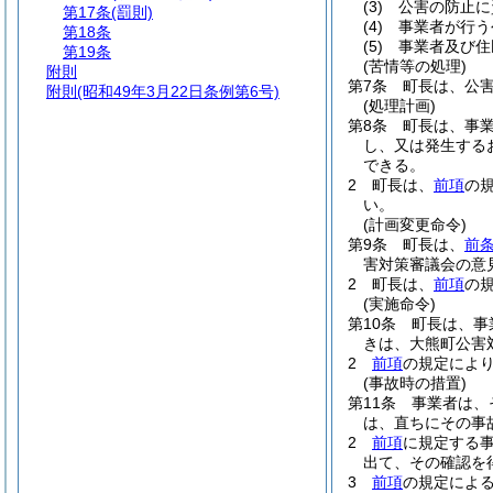
(3)
公害の防止に
第17条
(罰則)
(4)
事業者が行う
第18条
(5)
事業者及び住
第19条
(苦情等の処理)
附則
第7条
町長は、公
附則
(昭和49年3月22日条例第6号)
(処理計画)
第8条
町長は、事
し、又は発生する
できる。
2
町長は、
前項
の
い。
(計画変更命令)
第9条
町長は、
前条
害対策審議会の意
2
町長は、
前項
の
(実施命令)
第10条
町長は、事
きは、大熊町公害
2
前項
の規定によ
(事故時の措置)
第11条
事業者は、
は、直ちにその事
2
前項
に規定する
出て、その確認を
3
前項
の規定によ