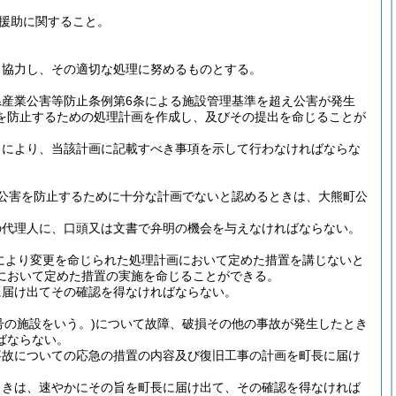
援助に関すること。
と協力し、その適切な処理に努めるものとする。
産業公害等防止条例第6条による施設管理基準を超え公害が発生
を防止するための処理計画を作成し、及びその提出を命じることが
ろにより、当該計画に記載すべき事項を示して行わなければならな
公害を防止するために十分な計画でないと認めるときは、大熊町公
の代理人に、口頭又は文書で弁明の機会を与えなければならない。
により変更を命じられた処理計画において定めた措置を講じないと
において定めた措置の実施を命じることができる。
に届け出てその確認を得なければならない。
号の施設をいう。)
について故障、破損その他の事故が発生したとき
ばならない。
事故についての応急の措置の内容及び復旧工事の計画を町長に届け
ときは、速やかにその旨を町長に届け出て、その確認を得なければ