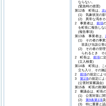
ならない。
(緊急時の措置)
第12条
町長は、
次
(1)
気象状況の影
(2)
異常な渇水そ
2
事業者は、
前項
を町長に報告しな
(報告事項)
第13条
事業者は、
(1)
その者の事業
容及び当該公害
(2)
その者の管理
られるとき そ
2
町長は、
前項
に
(立入検査)
第14条
町長は、こ
立ち入り、その施
2
前項
の規定によ
3
第1項
の規定によ
(公害対策審議会)
第15条
町長の附属
2
審議会は、町長
(1)
公害対策に関
(2)
第9条第1項
及
(3)
特に重要と認