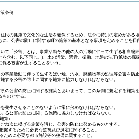
対策条例
、住民の健康で文化的な生活を確保するため、法令に特別の定めがある
もに、公害の防止に関する町の施策の基本となる事項を定めることを目
おいて「公害」とは、事業活動その他の人の活動に伴って生ずる相当範
とを含む。以下同じ。)
、土の汚染、騒音、振動、地盤の沈下
(鉱物の掘
に係る被害が生ずることをいう。
その事業活動に伴って生ずるばい煙、汚水、廃棄物等の処理等公害を防
実施する公害の防止に関する施策に協力しなければならない。
び県の公害の防止に関する施策とあいまって、この条例に規定する施策
るものとする。
害を発生させることのないように常に努めなければならない。
施する公害の防止に関する施策に協力しなければならない。
施策)
おむね次に掲げる施策を講じ、公害の防止に努めるものとする。
把握するために必要な監視及び測定に関すること。
るために必要な都市施設等の整備に関すること。