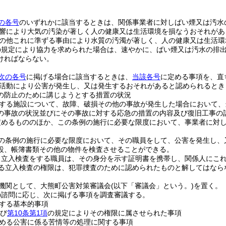
の各号
のいずれかに該当するときは、関係事業者に対しばい煙又は汚水
響により大気の汚染が著しく人の健康又は生活環境を損なうおそれがあ
の他これに準ずる事由により水質の汚濁が著しく、人の健康又は生活環
の規定により協力を求められた場合は、速やかに、ばい煙又は汚水の排
ければならない。
次の各号
に掲げる場合に該当するときは、
当該各号
に定める事項を、直
活動により公害が発生し、又は発生するおそれがあると認められるとき
の防止のために講じようとする措置の状況
する施設について、故障、破損その他の事故が発生した場合において、
の事故の状況並びにその事故に対する応急の措置の内容及び復旧工事の
定めるもののほか、この条例の施行に必要な限度において、事業者に対
の条例の施行に必要な限度において、その職員をして、公害を発生し、
設、帳簿書類その他の物件を検査させることができる。
り立入検査をする職員は、その身分を示す証明書を携帯し、関係人にこ
る立入検査の権限は、犯罪捜査のために認められたものと解してはなら
機関として、大熊町公害対策審議会
(以下「審議会」という。)
を置く。
の諮問に応じ、次に掲げる事項を調査審議する。
する基本的事項
び
第10条第1項
の規定によりその権限に属させられた事項
める公害に係る苦情等の処理に関する事項