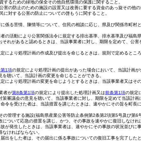
資するための緑地の保全その他自然環境の保護に関すること。
公害の防止のための施設の設置又は改善に要する資金のあっ旋その他の
民に対する公害の防止についての啓もうに関すること。
害に係る苦情、陳情等について、住民の相談に応じ、県及び関係市町村
業者の活動により公害関係法令に規定する排出基準、排水基準及び福島県
おそれがあると認めるときは、当該事業者に対し、期限を定めて、公害
規定により処理計画の作成及び提出を命じるときは、規則で定めるとこ
第1項
の規定により処理計画の提出があった場合において、当該計画が
見を聴いて、当該計画の変更を命じることができる。
規定により処理計画の変更を命じようとするときは、当該事業者又はそ
業者が
第8条第1項
の規定により提出した処理計画又は
前条第1項
の規定
対策審議会の意見を聴いて、当該事業者に対し、期限を定めて当該計画
り命令を受けた者は、当該措置を講じたときは、速やかにその旨を町長
その管理する施設
(福島県産業公害等防止条例第2条第2項第5号及び第6
故について応急の措置を講じ、かつ、その事故を速やかに復旧しなけれ
事故が発生したときは、当該事業者は、速やかにその事故の状況並びに
得なければならない。
る届出をした者は、その届出に係る事故についての復旧工事を完了した