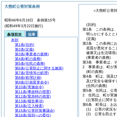
大熊町公害対策条例
○大熊町公害
昭和46年6月18日 条例第15号
(目的)
(昭和49年3月22日施行)
第1条
この条例は
明らかにするとと
条項目次
沿革
(定義)
本則
第2条
この条例に
第1条
(目的)
底質が悪化するこ
第2条
(定義)
健康又は生活環境
第3条
(事業者の責務)
(事業者の責務)
第4条
(町の責務)
第3条
事業者は、
第5条
(住民の責務)
2
事業者は、町が
第6条
(公害防止に関する施策)
(町の責務)
第7条
(苦情等の処理)
第4条
町は、国及
第8条
(処理計画)
及び安全を確保す
第9条
(計画変更命令)
(住民の責務)
第10条
(実施命令)
第5条
住民は、公
第11条
(事故時の措置)
2
住民は、町が実
第12条
(緊急時の措置)
(公害防止に関する
第13条
(報告事項)
第6条
町長は、お
第14条
(立入検査)
(1)
公害の状況を
第15条
(公害対策審議会)
(2)
公害を防止す
第16条
(規則への委任)