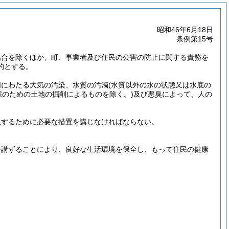
昭和46年6月18日
条例第15号
場合を除くほか、町、事業者及び住民の公害の防止に関する責務を
的とする。
囲にわたる大気の汚染、水質の汚濁
(水質以外の水の状態又は水底の
採のための土地の掘削によるものを除く。)
及び悪臭によって、人の
止するために必要な措置を講じなければならない。
を講ずることにより、良好な生活環境を保全し、もって住民の健康