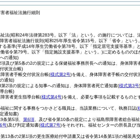
障害者福祉法施行細則
祉法(昭和24年法律第283号。以下「法」という。の施行については
障害者福祉法施行規則
(昭和25年厚生省令第15号。以下「省令」という
する基準
(平成14年厚生労働省令第78号。以下「指定居宅支援等基準」と
労働省令第79号。以下「指定施設支援基準」という。)
に定めるもののほ
への通知)
2項及び第5条の2の規定による保健福祉事務所長への通知は、身体障害
付状況台帳)
体障害者手帳交付状況台帳
(
様式第2号
)
を備え、身体障害者手帳の交付状
の通知)
3第2項の規定による知事への通知は、身体障害者死亡通知書
(
様式第3号
導台帳)
体障害者更生指導台帳
(
様式第4号
)
を備え、必要な事項を記載するものと
の福祉に関する事務をつかさどる職員は、当該業務について、執務日誌
(
定通知書)
9条第5項、
第6項
、及び省令第10条の規定により福島県障害者総合福
6号
)
及び判定通知書
(
様式第7号
)
をそれぞれ、福祉センターの所長及び
第13条の2第1項の更生医療給付申請書又は省令第14条第1項の補装