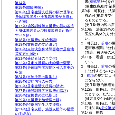
書
(
様式第8号
)
を作
第14条
(更生医療給付(補
第15条
(関係帳簿)
第9条
町長は、法第
第16条
(居宅生活支援費の額の基準と
療給付
(補装具交付
身体障害者及び扶養義務者が負担す
るものとする。
べき額)
(更生医療内容の変
第17条
(施設訓練等支援費の額の基準
第10条
法第19条
と身体障害者及び扶養義務者が負担
医療の具体的方針
すべき額)
い。
第18条
(支援費の支給申請)
2
町長は、
前項
の
第19条
(支援費の支給決定)
定医療機関に送付
第20条
(支給決定身体障害者の居住地
(看護、移送等の承
等変更の届出)
第11条
看護、移送
第21条
(受給者証の再交付)
ない。
第22条
(居宅支援費の支給量の変更)
2
町長は、
前項
の
第23条
(身体障害者程度区分の変更の
に送付するものと
申請)
3
前項
の規定によ
第24条
(支給決定の取消し)
ばならない。
第25条
(契約内容の報告)
(更生医療治療経過
第26条
(居宅生活支援費の請求)
第12条
町長は、更
第27条
(施設訓練等支援費の請求)
のとする。
ただし
第28条
(支援費の支払期日)
(補装具交付(修理)
第29条
(支援費支給管理台帳)
第13条
町長は、法
第30条
(特例居宅生活支援費)
託通知書
(
様式第1
第31条
(居宅支援、施設支援等の措置
第14条
削除
の手続き)