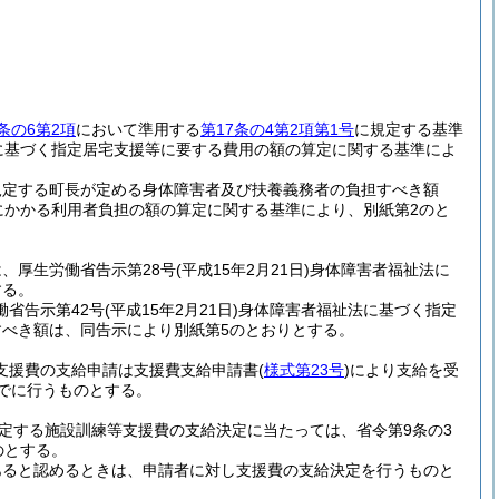
条の6第2項
において準用する
第17条の4第2項第1号
に規定する基準
に基づく指定居宅支援等に要する費用の額の算定に関する基準によ
規定する町長が定める身体障害者及び扶養義務者の負担すべき額
にかかる利用者負担の額の算定に関する基準により、別紙第2のと
は、厚生労働省告示第28号
(平成15年2月21日)
身体障害者福祉法に
する。
働省告示第42号
(平成15年2月21日)
身体障害者福祉法に基づく指定
すべき額は、同告示により別紙第5のとおりとする。
等支援費の支給申請は支援費支給申請書
(
様式第23号
)
により支給を受
でに行うものとする。
に規定する施設訓練等支援費の支給決定に当たっては、省令第9条の3
のとする。
あると認めるときは、申請者に対し支援費の支給決定を行うものと