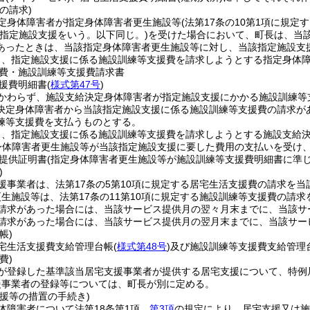
の請求)
定身体障害者が指定身体障害者更生施設等
(法第17条の10第1項に規
る指定施設支援をいう。以下同じ。)
を受けた場合において、町長は、当
あったときは、当該指定身体障害者更生施設等に対し、当該指定施設支
り、指定施設支援に係る施設訓練等支援費を請求しようとする指定身体
費・施設訓練等支援費請求書
援費明細書
(
様式第47号
)
かわらず、施設支給決定身体障害者が指定施設支援にかかる施設訓練等
決定身体障害者から当該指定施設支援に係る施設訓練等支援費の請求が
練等支援費を支払うものとする。
り、指定施設支援に係る施設訓練等支援費を請求しようとする施設支給
身体障害者更生施設等が当該指定施設支援に要した費用の支払いを受け、
提供証明書
(指定身体障害者更生施設等が施設訓練等支援費明細書に準じ
)
援事業者は、法第17条の5第10項に規定する居宅生活支援費の請求を当
生施設等は、法第17条の11第10項に規定する施設訓練等支援費の請
請求があった場合には、当該サービス提供月の翌々月末までに、当該サ
請求があった場合には、当該サービス提供月の翌月末までに、当該サー
帳)
宅生活支援費支給管理台帳
(
様式第48号
)
及び施設訓練等支援費支給管理
費)
が登録した基準該当居宅支援事業者が提供する居宅支援について、特例
援事業者の登録等については、町長が別に定める。
援等の措置の手続き)
体障害者について法第18条第1項、
第3項
の規定により、居宅支援又は施