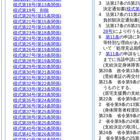
3
法第17条の5第
様式第18号
(第13条関係)
決定通知書
(
様式第
様式第19号
削除
4
法第17条の11
様式第20号
(第15条関係)
負担額決定通知書
(
様式第21号
(第15条関係)
5
法第17条の5第
様式第22号
(第15条関係)
28号
)
により行う
様式第23号
(第18条関係)
6
第11条
の申請に
様式第24号
(第19条関係)
等特別な理由があ
様式第25号
(第19条関係)
いて「処理見込期
様式第26号
(第19条関係)
7
第11条
の申請を
様式第27号
(第19条関係)
までに当該申請に
様式第28号
(第19条関係)
(支給決定身体障
様式第29号
(第20条関係)
第20条
政令第13
様式第30号
(第21条関係)
(受給者証の再交付
様式第31号
(第22条関係)
第21条
省令第9条
様式第32号
(第22条関係)
うものとする。
様式第33号
(第23条関係)
(居宅支援費の支給
様式第34号
(第23条関係)
第22条
省令第9条
様式第35号
(第24条関係)
2
省令第9条の13
様式第36号
(第24条関係)
(身体障害者程度区
様式第37号
(第25条関係)
第23条
省令第9条
様式第38号
(第25条関係)
2
省令第9条の24
様式第39号
(第25条関係)
(支給決定の取消し
様式第40号
(第26条関係)
第24条
省令第9条
様式第41号
(第26条関係)
2
省令第9条の25
様式第42号
(第26条関係)