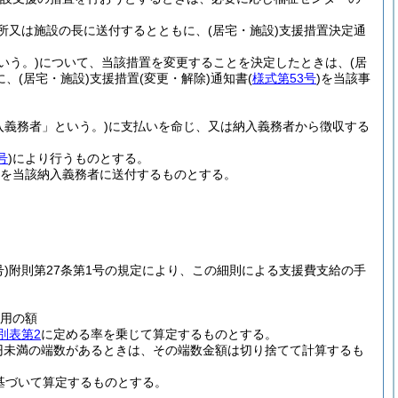
所又は施設の長に送付するとともに、
(居宅・施設)
支援措置決定通
いう。)
について、当該措置を変更することを決定したときは、
(居
に、
(居宅・施設)
支援措置
(変更・解除)
通知書
(
様式第53号
)
を当該事
入義務者」という。)
に支払いを命じ、又は納入義務者から徴収する
号
)
により行うものとする。
を当該納入義務者に送付するものとする。
)
附則第27条第1号の規定により、この細則による支援費支給の手
費用の額
別表第2
に定める率を乗じて算定するものとする。
円未満の端数があるときは、その端数金額は切り捨てて計算するも
基づいて算定するものとする。