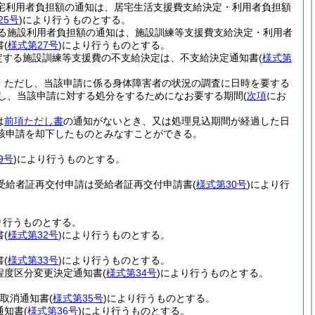
居宅利用者負担額の通知は、居宅生活支援費支給決定・利用者負担額
25号
)
により行うものとする。
定する施設利用者負担額の通知は、施設訓練等支援費支給決定・利用者
書
(
様式第27号
)
により行うものとする。
規定する施設訓練等支援費の不支給決定は、不支給決定通知書
(
様式第
。
ただし、当該申請に係る身体障害者の状況の調査に日時を要する
対し、当該申請に対する処分をするためになお要する期間
(
次項
にお
は
前項ただし書
の通知がないとき、又は処理見込期間が経過した日
該申請を却下したものとみなすことができる。
9号
)
により行うものとする。
設受給者証再交付申請は受給者証再交付申請書
(
様式第30号
)
により行
り行うものとする。
書
(
様式第32号
)
により行うものとする。
書
(
様式第33号
)
により行うものとする。
程度区分変更決定通知書
(
様式第34号
)
により行うものとする。
定取消通知書
(
様式第35号
)
により行うものとする。
通知書
(
様式第36号
)
により行うものとする。