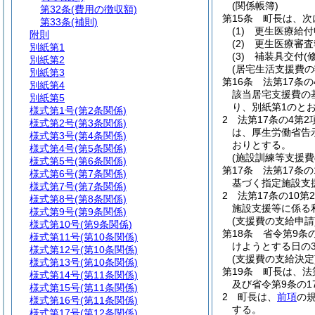
(関係帳簿)
第32条
(費用の徴収額)
第15条
町長は、次
第33条
(補則)
(1)
更生医療給付
附則
(2)
更生医療審査
別紙第1
(3)
補装具交付
(
別紙第2
(居宅生活支援費
別紙第3
第16条
法第17条
別紙第4
該当居宅支援費の
別紙第5
り、別紙第1のと
様式第1号
(第2条関係)
2
法第17条の4第
様式第2号
(第3条関係)
は、厚生労働省告示
様式第3号
(第4条関係)
おりとする。
様式第4号
(第5条関係)
(施設訓練等支援
様式第5号
(第6条関係)
第17条
法第17条
様式第6号
(第7条関係)
基づく指定施設支
様式第7号
(第7条関係)
2
法第17条の10
様式第8号
(第8条関係)
施設支援等に係る
様式第9号
(第9条関係)
(支援費の支給申請
様式第10号
(第9条関係)
第18条
省令第9条
様式第11号
(第10条関係)
けようとする日の3
様式第12号
(第10条関係)
(支援費の支給決定
様式第13号
(第10条関係)
第19条
町長は、法
様式第14号
(第11条関係)
及び省令第9条の
様式第15号
(第11条関係)
2
町長は、
前項
の
様式第16号
(第11条関係)
する。
様式第17号
(第12条関係)