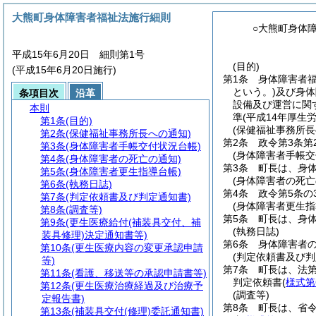
大熊町身体障害者福祉法施行細則
○大熊町身体
平成15年6月20日 細則第1号
(目的)
(平成15年6月20日施行)
第1条
身体障害者福
という。)
及び身体
条項目次
沿革
設備及び運営に関
本則
準
(平成14年厚生
第1条
(目的)
(保健福祉事務所長
第2条
(保健福祉事務所長への通知)
第2条
政令第3条第
第3条
(身体障害者手帳交付状況台帳)
(身体障害者手帳交
第4条
(身体障害者の死亡の通知)
第3条
町長は、身
第5条
(身体障害者更生指導台帳)
(身体障害者の死亡
第6条
(執務日誌)
第4条
政令第5条の
第7条
(判定依頼書及び判定通知書)
(身体障害者更生指
第8条
(調査等)
第5条
町長は、身
第9条
(更生医療給付(補装具交付、補
(執務日誌)
装具修理)決定通知書等)
第6条
身体障害者
第10条
(更生医療内容の変更承認申請
(判定依頼書及び判
等)
第7条
町長は、法第
第11条
(看護、移送等の承認申請書等)
判定依頼書
(
様式第
第12条
(更生医療治療経過及び治療予
(調査等)
定報告書)
第8条
町長は、省令
第13条
(補装具交付(修理)委託通知書)