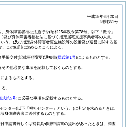
平成15年6月20日
細則第1号
、法、身体障害者福祉法施行令
(昭和25年政令第78号。以下「政令」
。)
及び身体障害者福祉法に基づく指定居宅支援事業者等の人員、
いう。)
及び指定身体障害者更生施設等の設備及び運営に関する基
か、この細則に定めるところによる。
者手帳交付
(記載事項変更)
通知書
(
様式第1号
)
によるものとする。
況その他必要な事項を記載しておくものとする。
)
によるものとする。
する。
様式第5号
)
に必要な事項を記載するものとする。
祉センター
(以下「福祉センター」という。)
に判定を求めるときは、
当該身体障害者に送付するものとする。
具交付申請書若しくは補装具修理申請書の提出があったときは、調査