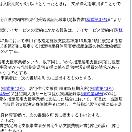
は入院期間が3月以上となったときは、支給決定を取消すことがで
宅介護契約内容
(居宅受給者証記載事項)
報告書
(
様式第37号
)
により
る指定デイサービスの契約にかかる報告は、デイサービス契約内容
(
様
47条において準用する指定施設支援基準第13条第2項に規定する指
13条第2項に規定する指定特定身体障害者授産施設の施設受給者証
ものとする。
定居宅支援事業者をいう。以下同じ。)
から指定居宅支援
(同項に規定
事業者から当該指定居宅支援に係る居宅生活支援費の請求があっ
払うものとする。
援事業者は、次の書類を町長に提出するものとする。
)
(
様式第42号
)
、居宅生活支援費明細書
(短期入所)
(
様式第43号
)
45号
)
又は短期入所サービス提供実績記録票
(
様式第46号
)
の写し
費を指定居宅支援事業者に支払った場合において、町長は、当該居
、当該居宅支給決定身体障害者に対し、当該指定居宅支援に係る居
定身体障害者は、次の書類を町長に提出するものとする。
たもの)
書
(指定居宅支援事業者が居宅生活支援費明細書
(居宅介護)
、居宅
成したもの)