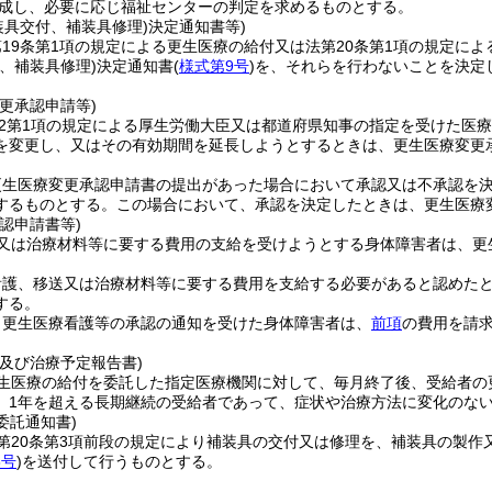
成し、必要に応じ福祉センターの判定を求めるものとする。
装具交付、補装具修理)決定通知書等)
19条第1項の規定による更生医療の給付又は法第20条第1項の規定に
、補装具修理)
決定通知書
(
様式第9号
)
を、それらを行わないことを決定
更承認申請等)
の2第1項の規定による厚生労働大臣又は都道府県知事の指定を受けた医
を変更し、又はその有効期間を延長しようとするときは、更生医療変更
更生医療変更承認申請書の提出があった場合において承認又は不承認を
するものとする。
この場合において、承認を決定したときは、更生医療
認申請書等)
又は治療材料等に要する費用の支給を受けようとする身体障害者は、更
看護、移送又は治療材料等に要する費用を支給する必要があると認めた
する。
り更生医療看護等の承認の通知を受けた身体障害者は、
前項
の費用を請
及び治療予定報告書)
生医療の給付を委託した指定医療機関に対して、毎月終了後、受給者の
、1年を超える長期継続の受給者であって、症状や治療方法に変化のない
委託通知書)
第20条第3項前段の規定により補装具の交付又は修理を、補装具の製作
8号
)
を送付して行うものとする。