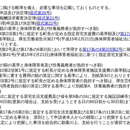
に掲げる帳簿を備え、必要な事項を記載しておくものとする。
申請及び決定簿
(
様式第20号
)
報酬請求審査決定簿
(
様式第21号
)
修理)
申請及び決定簿
(
様式第22号
)
の額の基準と身体障害者及び扶養義務者が負担すべき額)
の4第2項第1号に規定する町長が定める指定居宅支援費の基準額及び
第17
基準額は、厚生労働省告示第27号
(平成15年2月21日)
身体障害者福祉法
おりとする。
2項第2号及び第17条の6第2項において準用する
第17条の4第2項第2号
に
第41号
(平成15年2月21日)
身体障害者福祉法に基づく指定居宅支援等
費の額の基準と身体障害者及び扶養義務者が負担すべき額)
の10第2項第1号に規定する町長が定める身体障害者施設支援費の基準額
援等に要する費用の額の算定に関する基準により、別紙第3のとおりと
第2項第2号に規定する町長が定める身体障害者の負担すべき額は、厚生労
利用者負担の額の算定に関する基準により別紙第4、扶養義務者の負担
)
の2に規定する居宅生活支援費及び省令第9条の16に規定する施設訓練
0日前
(更新の場合は、支給を受けようとする日の60日前から30日前)
ま
)
第17条の5第2項に規定する居宅生活支援費及び法第17条の11第2項
17に定める事項を、原則として申請者本人からの聴取により把握するも
規定により把握した事項を総合的に勘案の上、支給を行うことが適切で