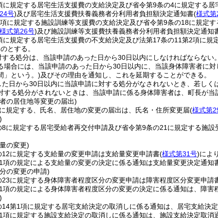
2項に規定する居宅生活支援費の支給決定及び省令第9条の4に規定する
24号
)
及び居宅生活支援費扶養義務者分利用者負担額決定通知書
(
様式第
第2項に規定する施設訓練等支援費の支給決定及び省令第9条の18に規
様式第26号
)
及び施設訓練等支援費扶養義務者分利用者負担額決定通知
2項に規定する居宅生活支援費の不支給決定及び法第17条の11第2項に
ものとする。
対する処分は、当該申請のあった日から30日以内にしなければならない
る場合には、当該申請のあった日から30日以内に、当該身体障害者に
間」という。)
及びその理由を通知し、これを延期することができる。
した日から30日以内に当該申請に対する処分がなされないとき、若しく
対する処分がされないときは、当該申請に係る身体障害者は、町長が当
害者の居住地等変更の届出)
条に規定する、氏名、居住地の変更の届出は、氏名・住所変更届
(
様式第2
)
の8に規定する居宅受給者再交付申請及び省令第9条の21に規定する施
量の変更)
の12に規定する支給量の変更申請は支給量変更申請書
(
様式第31号
)
によ
第1項の規定による支給量の変更の決定に係る通知は支給量変更決定通知
分の変更の申請)
の23に規定する身体障害者程度区分の変更申請は障害程度区分変更申請
第1項の規定による身体障害者程度区分の変更の決定に係る通知は、障害
)
の14第1項に規定する居宅支給決定の取消しに係る通知は、居宅支給決
第1項に規定する施設支給決定の取消しに係る通知は、施設支給決定取消