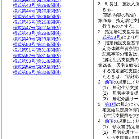
3
町長は、施設入
様式第43号
(第26条関係)
きる。
様式第44号
(第26条関係)
(契約内容の報告)
様式第45号
(第26条関係)
第25条
指定居宅支
様式第46号
(第26条関係)
行うものとする。
様式第47号
(第27条関係)
2
指定居宅支援等基
様式第48号
(第29条関係)
式第38号
)
により
様式第49号
(第29条関係)
3
指定施設支援基準
様式第50号
(第31条関係)
定身体障害者療護
様式第51号
(第31条関係)
記載事項の報告は
様式第52号
(第31条関係)
(居宅生活支援費の
様式第53号
(第31条関係)
第26条
居宅支給決
様式第54号
(第32条関係)
する指定居宅支援
様式第55号
(第32条関係)
たときは、当該指
2
前項
の規定によ
(1)
居宅生活支援
(2)
居宅生活支援
(3)
居宅介護サー
3
第1項
の規定にか
宅支給決定身体障
宅生活支援費を支
4
前項
の規定によ
(1)
領収書
(指定
(2)
居宅介護サー
生活支援費明細