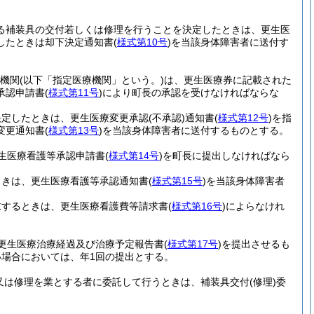
よる補装具の交付若しくは修理を行うことを決定したときは、更生医
したときは却下決定通知書
(
様式第10号
)
を当該身体障害者に送付す
療機関
(以下「指定医療機関」という。)
は、更生医療券に記載された
承認申請書
(
様式第11号
)
により町長の承認を受けなければならな
決定したときは、更生医療変更承認
(不承認)
通知書
(
様式第12号
)
を指
変更通知書
(
様式第13号
)
を当該身体障害者に送付するものとする。
生医療看護等承認申請書
(
様式第14号
)
を町長に提出しなければなら
ときは、更生医療看護等承認通知書
(
様式第15号
)
を当該身体障害者
求するときは、更生医療看護費等請求書
(
様式第16号
)
によらなけれ
更生医療治療経過及び治療予定報告書
(
様式第17号
)
を提出させるも
場合においては、年1回の提出とする。
又は修理を業とする者に委託して行うときは、補装具交付
(修理)
委