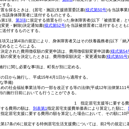
とする。
措置を採るときは、
(居宅・施設)
支援措置委託書
(
様式第50号
)
を当該事業
を当該身体障害者に送付するものとする。
条第1項、
第3項
に規定する措置を行った身体障害者
(以下「被措置者」と
(変更・解除)
決定通知書
(
様式第52号
)
を当該被措置者に送付するととも
に送付するものとする。
第1項又は第4項の規定により、身体障害者又はその扶養義務者
(以下「納
定めるところによる。
り決定された費用徴収額の変更申請は、費用徴収額変更申請書
(
様式第54
収額の変更を決定したときは、費用徴収額決定・変更通知書
(
様式第55号
)
施行に関し必要な事項は、町長が別に定める。
の日から施行し、平成15年4月1日から適用する。
な準備)
ための社会福祉事業法等の一部を改正する等の法律
(平成12年法律第111号
則の施行日前においても行うことができる。
1 指定居宅支援等に要する
要する費用の額は、
別表第1
指定居宅支援費単価表により算定した額に、
り指定居宅支援に要する費用の額を算定した場合において、その額に10
法第17条の6に規定する特例居宅生活支援費については、前2号の規定に