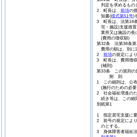
判定を求めるもの
2
町長は、
前項
の
知書
(
様式第51号
)
3
町長は、法第18
宅・施設)
支援措置
業所又は施設の長
(費用の徴収額)
第32条
法第38条
費用の額は、別に
2
前項
の規定によ
3
町長は、費用徴
(補則)
第33条
この規則の
附
則
1
この細則は、公布
(施行のための必要
2
社会福祉増進の
続き等は、この細
別紙第1
1 指定居宅支援に
2 前号の規定によ
のとする。
3 身体障害者福祉