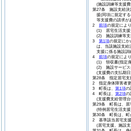
(施設訓練等支援費
第27条
施設支給決
援
(同項に規定す
等支援費の請求が
2
前項
の規定によ
(1)
居宅生活支援
(2)
施設訓練等支
3
第1項
の規定にか
は、当該施設支給
支援に係る施設訓
4
前項
の規定によ
(1)
領収書
(指定
(2)
施設サービス
(支援費の支払期日
第28条
指定居宅支
2
指定身体障害者更
3
町長は、
第1項
の
4
町長は、
第2項
の
(支援費支給管理台
第29条
町長は、居
(特例居宅生活支援
第30条
町長は、町
2
基準該当居宅支
(居宅支援、施設支
第31条
町長は、身