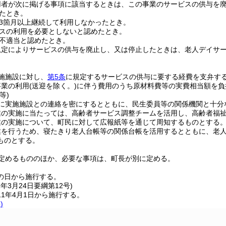
用者が次に掲げる事項に該当するときは、この事業のサービスの供与を
たとき。
3箇月以上継続して利用しなかったとき。
スの利用を必要としないと認めたとき。
不適当と認めたとき。
規定によりサービスの供与を廃止し、又は停止したときは、老人デイサ
。
施施設に対し、
第5条
に規定するサービスの供与に要する経費を支弁す
事業の利用
(送迎を除く。)
に伴う費用のうち原材料費等の実費相当額を負
等)
に実施施設との連絡を密にするとともに、民生委員等の関係機関と十分
業の実施に当たっては、高齢者サービス調整チームを活用し、高齢者福
業の実施について、町民に対して広報紙等を通じて周知するものとする
業を行うため、寝たきり老人台帳等の関係台帳を活用するとともに、老
ものとする。
定めるもののほか、必要な事項は、町長が別に定める。
の日から施行する。
1年3月24日
要綱第12号)
1年4月1日から施行する。
)