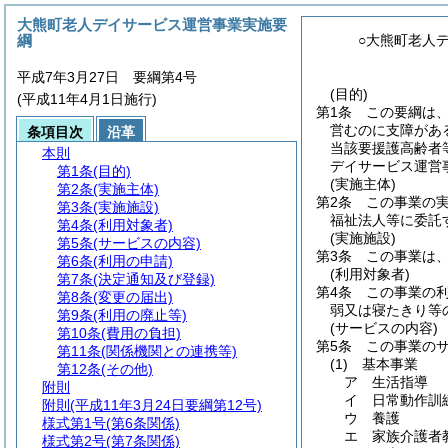
大熊町老人デイサービス運営事業実施要
綱
○大熊町老人
平成7年3月27日 要綱第4号
(目的)
(平成11年4月1日施行)
第1条
この要綱は
営むのに支障があ
条項目次
沿革
当該要援護高齢者
本則
デイサービス運営
第1条
(目的)
(実施主体)
第2条
(実施主体)
第2条
この事業の
第3条
(実施施設)
福祉法人等に委託
第4条
(利用対象者)
(実施施設)
第5条
(サービスの内容)
第3条
この事業は
第6条
(利用の申請)
(利用対象者)
第7条
(決定通知及び登録)
第4条
この事業の利
第8条
(変更の届出)
弱又は寝たきり等
第9条
(利用の廃止等)
(サービスの内容)
第10条
(費用の負担)
第5条
この事業の
第11条
(関係機関との連携等)
(1)
基本事業
第12条
(その他)
ア
生活指導
附則
イ
日常動作訓
附則
(平成11年3月24日要綱第12号)
ウ
養護
様式第1号
(第6条関係)
エ
家族介護者
様式第2号
(第7条関係)