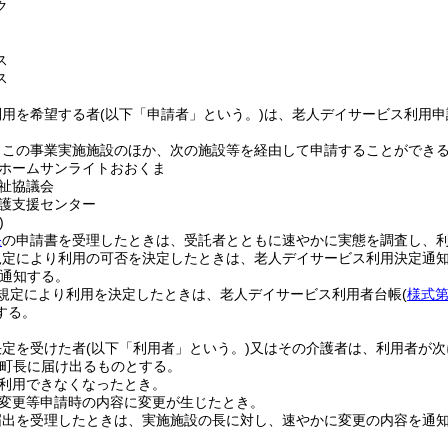
ク
ス
ス
利用を希望する者
(以下「申請者」という。)
は、老人デイサービス利用申
、この事業実施施設のほか、次の施設等を経由して申請することができ
ホームサンライトおおくま
祉協議会
護支援センター
)
条
の申請書を受理したときは、受託者とともに速やかに実態を調査し、
規定により利用の可否を決定したときは、老人デイサービス利用決定通
通知する。
規定により利用を決定したときは、老人デイサービス利用者台帳
(
様式第
する。
決定を受けた者
(以下「利用者」という。)
又はその介護者は、利用者が次
町長に届け出るものとする。
利用できなくなったとき。
変更等申請時の内容に変更が生じたとき。
届出を受理したときは、実施施設の長に対し、速やかに変更の内容を通