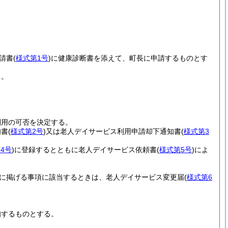
請書
(
様式第1号
)
に健康診断書を添えて、町長に申請するものとす
る。
利用の可否を決定する。
知書
(
様式第2号
)
又は老人デイサービス利用申請却下通知書
(
様式第3
4号
)
に登録するとともに老人デイサービス依頼書
(
様式第5号
)
によ
に掲げる事項に該当するときは、老人デイサービス変更届
(
様式第6
知するものとする。