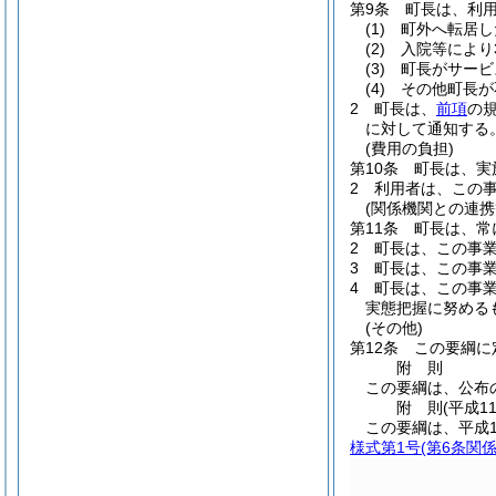
第9条
町長は、利
(1)
町外へ転居し
(2)
入院等により
(3)
町長がサービ
(4)
その他町長が
2
町長は、
前項
の
に対して通知する
(費用の負担)
第10条
町長は、実
2
利用者は、この
(関係機関との連携
第11条
町長は、常
2
町長は、この事
3
町長は、この事
4
町長は、この事
実態把握に努める
(その他)
第12条
この要綱に
附
則
この要綱は、公布
附
則
(平成1
この要綱は、平成1
様式第1号
(第6条関係