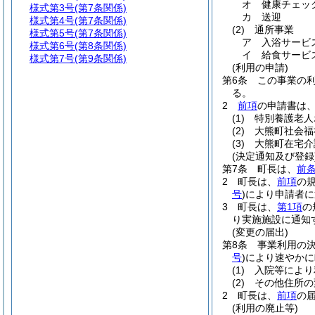
オ
健康チェッ
様式第3号
(第7条関係)
カ
送迎
様式第4号
(第7条関係)
(2)
通所事業
様式第5号
(第7条関係)
ア
入浴サービ
様式第6号
(第8条関係)
イ
給食サービ
様式第7号
(第9条関係)
(利用の申請)
第6条
この事業の
る。
2
前項
の申請書は
(1)
特別養護老人
(2)
大熊町社会福
(3)
大熊町在宅介
(決定通知及び登録
第7条
町長は、
前
2
町長は、
前項
の
号
)
により申請者に
3
町長は、
第1項
の
り実施施設に通知
(変更の届出)
第8条
事業利用の
号
)
により速やかに
(1)
入院等により
(2)
その他住所の
2
町長は、
前項
の
(利用の廃止等)