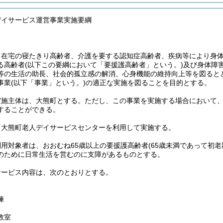
デイサービス運営事業実施要綱
、在宅の寝たきり高齢者、介護を要する認知症高齢者、疾病等により身
る高齢者
(以下この要綱において「要援護高齢者」という。)
及び身体障
等の生活の助長、社会的孤立感の解消、心身機能の維持向上等を図ると
事業
(以下「事業」という。)
の適正な実施を図ることを目的とする。
実施主体は、大熊町とする。
ただし、この事業を実施する場合において
することができる。
、大熊町老人デイサービスセンターを利用して実施する。
用対象者は、おおむね65歳以上の要援護高齢者
(65歳未満であって初
のために日常生活を営むのに支障があるものとする。
サービス内容は、次のとおりとする。
練
教室