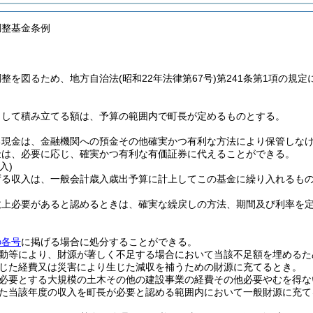
調整基金条例
調整を図るため、地方自治法
(昭和22年法律第67号)
第241条第1項の規
として積み立てる額は、予算の範囲内で町長が定めるものとする。
る現金は、金融機関への預金その他確実かつ有利な方法により保管しな
金は、必要に応じ、確実かつ有利な有価証券に代えることができる。
入)
ずる収入は、一般会計歳入歳出予算に計上してこの基金に繰り入れるも
政上必要があると認めるときは、確実な繰戻しの方法、期間及び利率を
の各号
に掲げる場合に処分することができる。
動等により、財源が著しく不足する場合において当該不足額を埋めるた
じた経費又は災害により生じた減収を補うための財源に充てるとき。
必要とする大規模の土木その他の建設事業の経費その他必要やむを得な
た当該年度の収入を町長が必要と認める範囲内において一般財源に充て