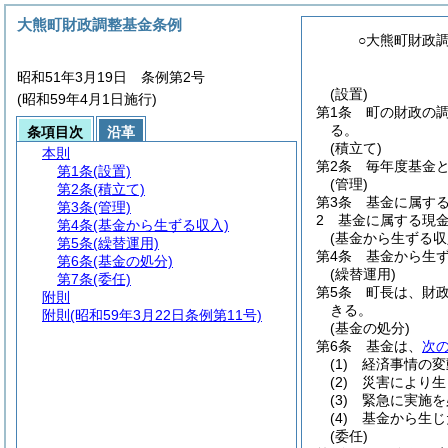
大熊町財政調整基金条例
○大熊町財政
昭和51年3月19日 条例第2号
(設置)
(昭和59年4月1日施行)
第1条
町の財政の
る。
条項目次
沿革
(積立て)
本則
第2条
毎年度基金
第1条
(設置)
(管理)
第2条
(積立て)
第3条
基金に属す
第3条
(管理)
2
基金に属する現
第4条
(基金から生ずる収入)
(基金から生ずる収
第5条
(繰替運用)
第4条
基金から生
第6条
(基金の処分)
(繰替運用)
第7条
(委任)
第5条
町長は、財
附則
きる。
附則
(昭和59年3月22日条例第11号)
(基金の処分)
第6条
基金は、
次
(1)
経済事情の変
(2)
災害により生
(3)
緊急に実施を
(4)
基金から生じ
(委任)