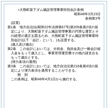
○大熊町坂下ダム施設管理事業特別会計条例
昭和48年3月23日
条例第3号
(設置)
第1条
地方自治法
(昭和22年法律第67号)
第209条第2項の規
定により、大熊町坂下ダム施設管理事業の円滑な運営とそ
の経理の適正を図るため、大熊町坂下ダム施設管理事業特
別会計
(以下「会計」という。)
を設置する。
(歳入及び歳出)
第2条
この会計においては、分担金、負担金及び一般会計繰
入金をもって歳入とし、事業管理運営費その他の諸支出を
もって歳出とする。
(弾力条項の適用)
第3条
この会計においては、地方自治法第218条第4項の規
定により弾力条項を適用することができる。
附
則
この条例は、昭和48年4月1日から施行する。