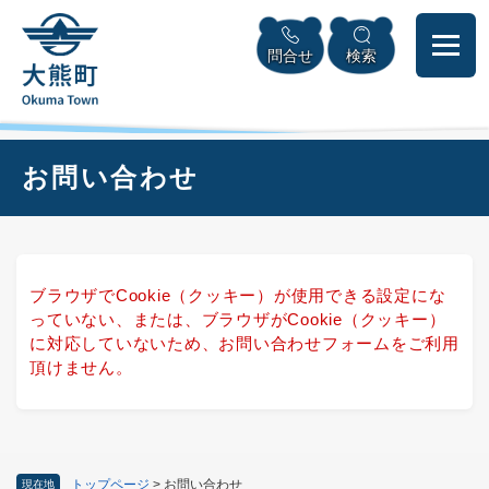
ペ
本
メニューを飛ばして本文へ
ー
文
問合せ
検索
ジ
へ
の
先
頭
で
本
お問い合わせ
す
文
。
ブラウザでCookie（クッキー）が使用できる設定にな
っていない、または、ブラウザがCookie（クッキー）
に対応していないため、お問い合わせフォームをご利用
頂けません。
トップページ
>
お問い合わせ
現在地